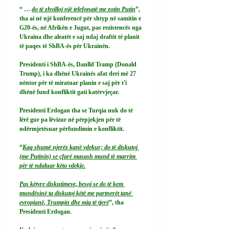
“ … 
do të zhvilloj një telefonatë me zotin Putin
”, 
tha ai në një konferencë për shtyp në samitin e 
G20-ës, në Afrikën e Jugut, pas rezistencës nga 
Ukraina dhe aleatët e saj ndaj draftit të planit 
të paqes të ShBA-ës për Ukrainën.
Presidenti i ShBA-ës, Danlld Tramp (Donald 
Trump), i ka dhënë Ukrainës afat deri më 27 
nëntor për të miratuar planin e saj për t'i 
dhënë fund konfliktit gati katërvjeçar.
Presidenti Erdogan tha se Turqia nuk do të 
lërë gur pa lëvizur në përpjekjen për të 
ndërmjetësuar përfundimin e konfliktit.
“
Kaq shumë njerëz kanë vdekur; do të diskutoj 
(me Putinin) se çfarë masash mund të marrim 
për të ndaluar këto vdekje.
Pas këtyre diskutimeve, besoj se do të kem 
mundësinë ta diskutoj këtë me partnerët tanë 
evropianë, Trumpin dhe miq të tjerë
”, tha 
Presidenti Erdogan.