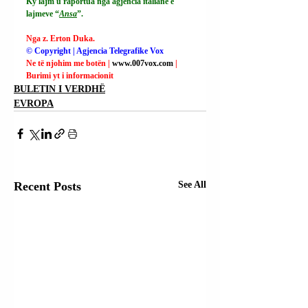
Ky lajm u raportua nga agjencia italiane e 
lajmeve “
Ansa
”.
Nga z. Erton Duka.
© Copyright | Agjencia Telegrafike Vox
Ne të njohim me botën | 
www.007vox.com
| 
Burimi yt i informacionit
BULETIN I VERDHË
EVROPA
Recent Posts
See All