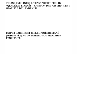
TIRANË | NË LINJAT E TRANSPORTIT PUBLIK
“QENDËR E TIRANËS - KASHAR” DHE “ASTIR” HYN I
GJALLË E DEL I VDEKUR.
FSHATI DARDHISHT (BELLOPOJË) BESIANË
(PODUJEVË) | FATON MATAROVA U PROCEDUA
PENALISHT.