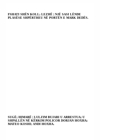
RINDËRTIMIN E
GAZËS.
FSHATI SHËN KOLL; LEZHË | NJË SASI LËNDE
PLASËSE SHPËRTHEU NË PORTËN E MARK DEDËS.
SUGË; HIMARË | LULZIM BUJARI U ARRESTUA; U
SHPALLËN NË KËRKIM POLICOR DORJAN HOXHA;
MATEO KOSHI; ANDI HOXHA.