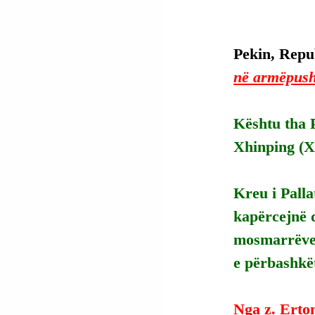
Pekin, Repub
në armëpush
Kështu tha 
Xhinping (Xi
Kreu i Palla
kapërcejnë d
mosmarrëvesh
e përbashkë
Nga z. Erto