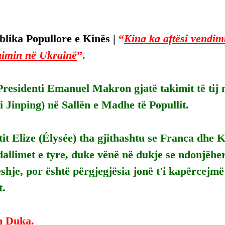
lika Popullore e Kinës | 
“
Kina ka aftësi vendim
imin në Ukrainë
”.
Presidenti Emanuel Makron gjatë takimit të tij
 Jinping) në Sallën e Madhe të Popullit.
tit Elize (Élysée) tha gjithashtu se Franca dhe K
allimet e tyre, duke vënë në dukje se ndonjëhe
je, por është përgjegjësia jonë t'i kapërcejmë 
t.
n Duka.