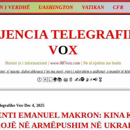
N I VERDHË
UASHINGTON
VATIKAN
CFR
JENCIA TELEGRAFI
V
O
X
Burimi yt i informacionit |
www.0
0
7vox.com
| Ne të njohim me botën
ni, n’gazeta, duhet shkruesi t’jet ma parë, njeri i ndershëm e atdhetar, e mandej të këtë d
🕕 🇦🇱🌍📚 📖📄 ✍🕵️📡⚡️📢 🎖
legrafike Vox
Dec 4, 2025
ENTI EMANUEL MAKRON: KINA 
KOJË NË ARMËPUSHIM NË UKRAI