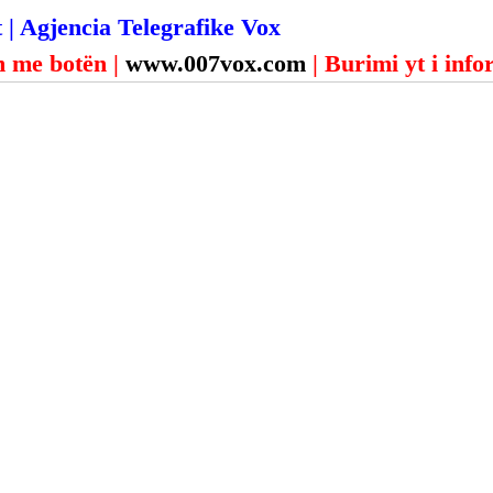
 | Agjencia Telegrafike Vox
 me botën | 
www.007vox.com
| Burimi yt i inf