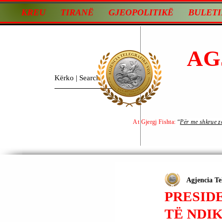
KREU
TIRANË
GJEOPOLITIKË
BULETI
AG
At Gjergj Fishta:
“
Për me shkrue zot
Agjencia Te
PRESID
TË NDI