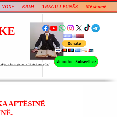
VOX+
KRIM
TREGU I PUNËS
Më shumë
KE
Abonohu | Subscribe
ije, e kërkujtë mos ti ketë kenë afije
”.
KA AFTËSINË
NË.