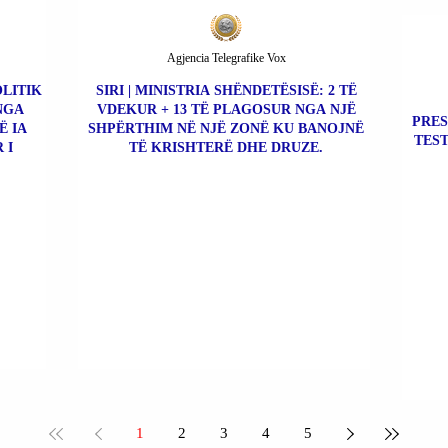
Agjencia Telegrafike Vox
OLITIK
SIRI | MINISTRIA SHËNDETËSISË: 2 TË
NGA
VDEKUR + 13 TË PLAGOSUR NGA NJË
PRES
Ë IA
SHPËRTHIM NË NJË ZONË KU BANOJNË
TEST
 I
TË KRISHTERË DHE DRUZE.
1
2
3
4
5