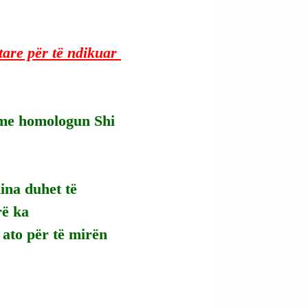
tare për të ndikuar 
 me homologun Shi 
ina duhet të 
rë ka 
ato për të mirën 