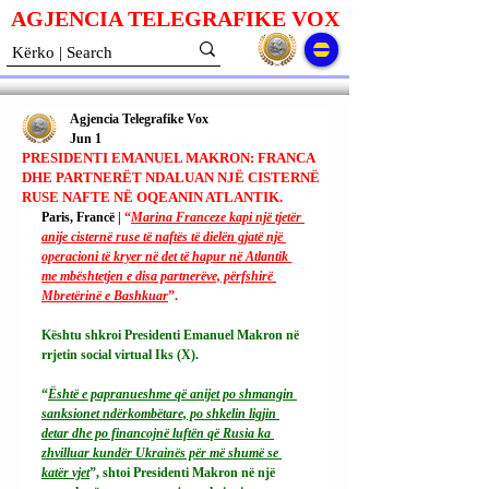
AGJENCIA TELEGRAFIKE V
O
X
Agjencia Telegrafike Vox
Jun 1
PRESIDENTI EMANUEL MAKRON: FRANCA
DHE PARTNERËT NDALUAN NJË CISTERNË
RUSE NAFTE NË OQEANIN ATLANTIK.
Paris, Francë | 
“
Marina Franceze kapi një tjetër 
anije cisternë ruse të naftës të dielën gjatë një 
operacioni të kryer në det të hapur në Atlantik 
me mbështetjen e disa partnerëve, përfshirë 
Mbretërinë e Bashkuar
”.
Kështu shkroi Presidenti Emanuel Makron në 
rrjetin social virtual Iks (X).
“
Është e papranueshme që anijet po shmangin 
sanksionet ndërkombëtare, po shkelin ligjin 
detar dhe po financojnë luftën që Rusia ka 
zhvilluar kundër Ukrainës për më shumë se 
katër vjet
”, shtoi Presidenti Makron në një 