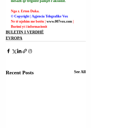
mesazh që tregonte pamjet e aksionit.
Nga z. Erton Duka.
© Copyright | Agjencia Telegrafike Vox
Ne të njohim me botën | 
www.007vox.com
| 
Burimi yt i informacionit
BULETIN I VERDHË
EVROPA
Recent Posts
See All