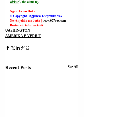
vdekur
”, tha ai më tej.
Nga z. Erton Duka.
© Copyright | Agjencia Telegrafike Vox
Ne të njohim me botën | 
www.007vox.com
| 
Burimi yt i informacionit
UASHINGTON
AMERIKA E VERIUT
Recent Posts
See All