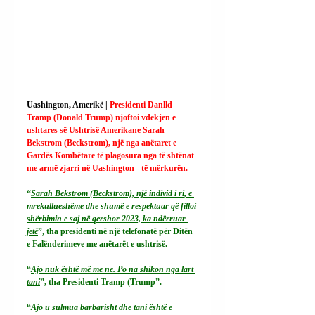
Uashington, Amerikë | 
Presidenti Danlld 
Tramp (Donald Trump) njoftoi vdekjen e 
ushtares së Ushtrisë Amerikane Sarah 
Bekstrom (Beckstrom), një nga anëtaret e 
Gardës Kombëtare të plagosura nga të shtënat 
me armë zjarri në Uashington - të mërkurën.
“
Sarah Bekstrom (Beckstrom), një individ i ri, e 
mrekullueshëme dhe shumë e respektuar që filloi 
shërbimin e saj në qershor 2023, ka ndërruar 
jetë
”, tha presidenti në një telefonatë për Ditën 
e Falënderimeve me anëtarët e ushtrisë.
“
Ajo nuk është më me ne. Po na shikon nga lart 
tani
”, tha Presidenti Tramp (Trump”.
“
Ajo u sulmua barbarisht dhe tani është e 