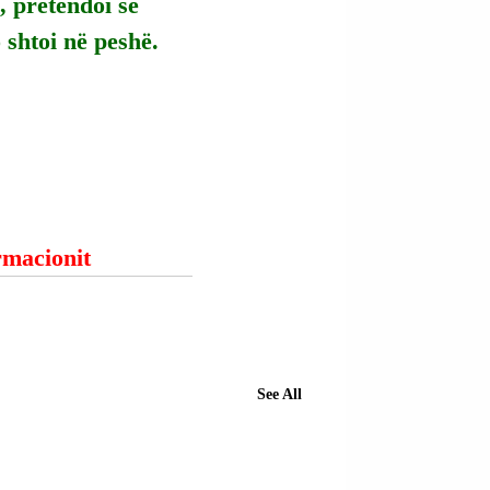
 pretendoi se 
o shtoi në peshë.
ormacionit
See All