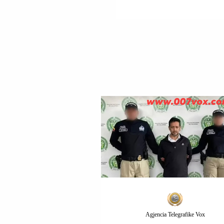
SHESIM AVIONË
LUFTARAKË “F-35”.
Agjencia Telegrafike Vox