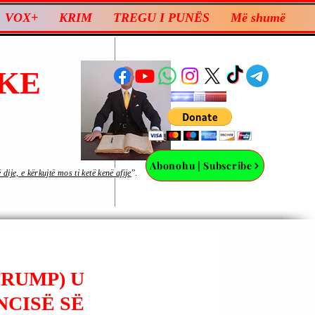
VOX+
KRIM
TREGU I PUNËS
Më shumë
KE
Abonohu | Subscribe
ije, e kërkujtë mos ti ketë kenë afije
”.
TRUMP) U
NCISË SË