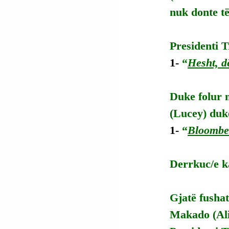
nuk donte t
Presidenti T
1-
 “
Hesht, d
Duke folur m
(Lucey) duk
1- 
“
Bloomber
Derrkuc/e ka
Gjatë fushat
Makado (Alic