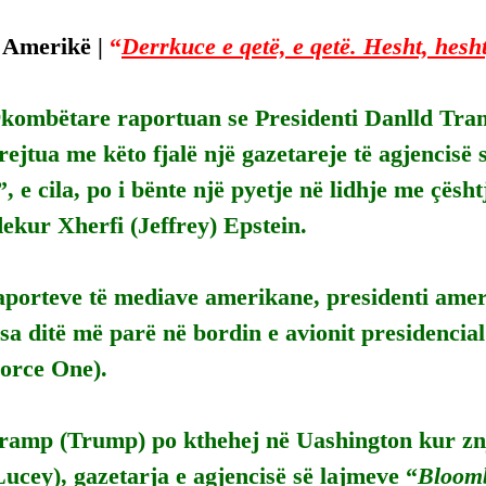
 Amerikë | 
“
Derrkuce e qetë, e qetë. Hesht, hesh
kombëtare raportuan se Presidenti Danlld Tra
ejtua me këto fjalë një gazetareje të agjencisë 
”, e cila, po i bënte një pyetje në lidhje me çësht
ekur Xherfi (Jeffrey) Epstein.
aporteve të mediave amerikane, presidenti amer
sa ditë më parë në bordin e avionit presidencial
Force One).
Tramp (Trump) po kthehej në Uashington kur znj
ucey), gazetarja e agjencisë së lajmeve “
Bloom