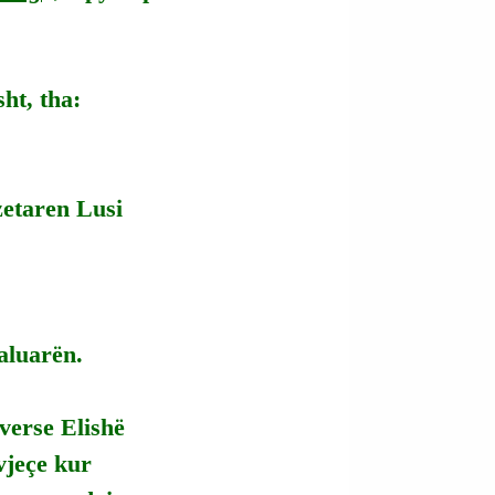
ht, tha:
zetaren Lusi 
kaluarën.
iverse Elishë 
vjeçe kur 