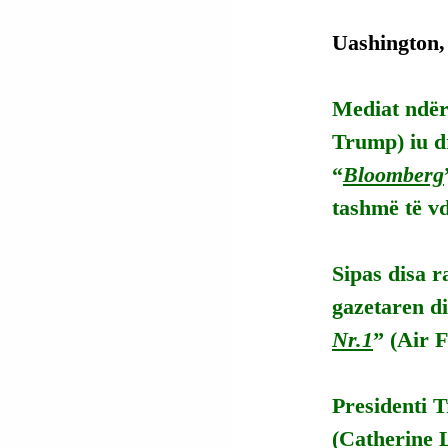
Uashington,
Mediat ndër
Trump) iu dr
“
Bloomberg
tashmë të vd
Sipas disa r
gazetaren di
Nr.1
” (Air 
Presidenti 
(Catherine L