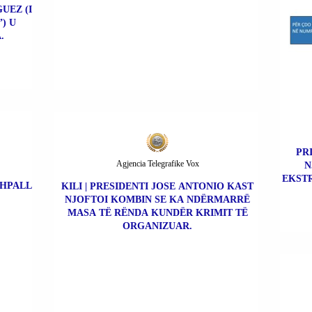
UEZ (I
) U
.
PR
Agjencia Telegrafike Vox
N
EKSTR
SHPALL
KILI | PRESIDENTI JOSE ANTONIO KAST
NJOFTOI KOMBIN SE KA NDËRMARRË
MASA TË RËNDA KUNDËR KRIMIT TË
ORGANIZUAR.