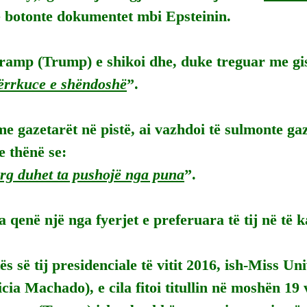
ë botonte dokumentet mbi Epsteinin.
ramp (Trump) e shikoi dhe, duke treguar me gis
ërrkuce e shëndoshë
”.
e gazetarët në pistë, ai vazhdoi të sulmonte ga
e thënë se:
g duhet ta pushojë nga puna
”.
 qenë një nga fyerjet e preferuara të tij në të 
ës së tij presidenciale të vitit 2016, ish-Miss Un
ia Machado), e cila fitoi titullin në moshën 19 