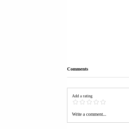
Comments
Add a rating
PRESIDENTI DANLLD
Write a comment...
TRAMP (DONALD TR
ARABISË SAUDITE DO