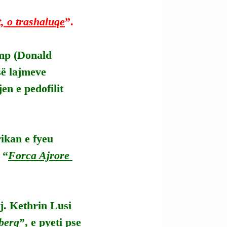
t, o trashaluqe
”.
mp (Donald 
së lajmeve 
jen e pedofilit 
ikan e fyeu 
 “
Forca Ajrore 
. Kethrin Lusi 
berg
”, e pyeti pse 