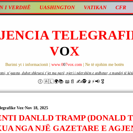
N I VERDHË
UASHINGTON
VATIKAN
CFR
JENCIA TELEGRAFI
V
O
X
Burimi yt i informacionit |
www.0
0
7vox.com
| Ne të njohim me botën
ni, n’gazeta, duhet shkruesi t’jet ma parë, njeri i ndershëm e atdhetar, e mandej të këtë d
🕕 🇦🇱🌍📚 📖📄 ✍🕵️📡⚡️📢 🎖
legrafike Vox
Nov 18, 2025
ENTI DANLLD TRAMP (DONALD 
UA NGA NJË GAZETARE E AGJE