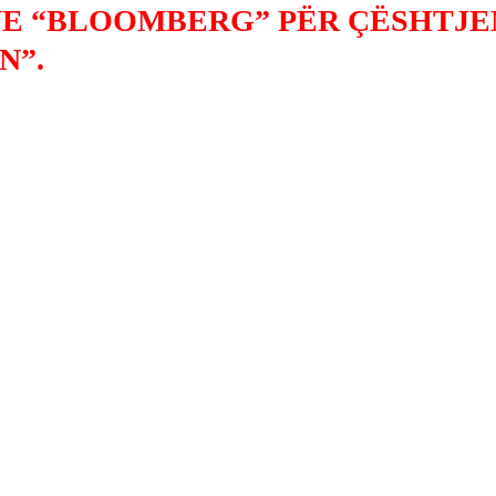
E “BLOOMBERG” PËR ÇËSHTJE
N”.