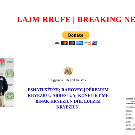
SULMEVE NË MEKSIKË
KUNDËR TRAFIKIMIT TË
DROGËS; DO TË ISHA
LAJM RRUFE
|
BREAKING N
KRENAR PO TË
SHKATËRROJA FABRIKAT
E KOKAINËS NË
KOLUMBI.
Agjencia Telegrafike Vox
FSHATI XËRXE; RAHOVEC | PËRPARIM
KRYEZIU U ARRESTUA; KONFLIKT ME
BINAK KRYEZIUN DHE LULZIM
KRYEZIUN.