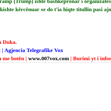
Tramp (Trump) ishte bashkëpronar i organizatës,
kishte kërcënuar se do t'ia hiqte titullin pasi aj
n Duka.
 | Agjencia Telegrafike Vox
 me botën | 
www.007vox.com
| Burimi yt i inf