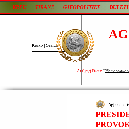
KREU
TIRANË
GJEOPOLITIKË
BULETI
AG
At Gjergj Fishta:
“
Për me shkrue zot
Agjencia Te
PRESID
PROVOK