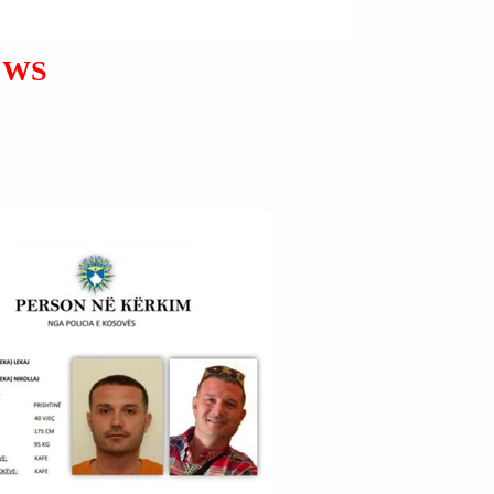
MADURON; AI NUK KA
QENË I MIRË PËR
SHTETET E BASHKUARA
EWS
TË AMERIKËS; NUK
PËRJASHTOHET DËRGIMI
I TRUPAVE USHTARAKE
NË VENEZUELË.