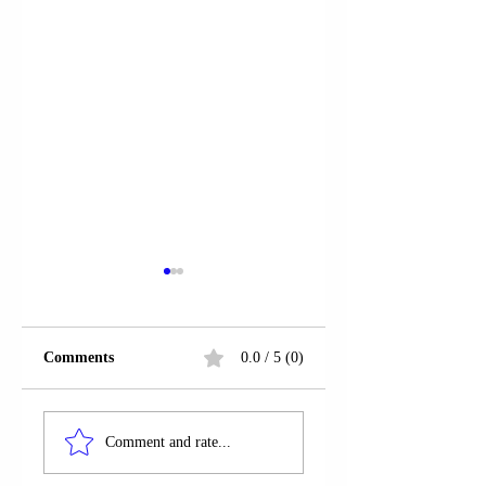
Comments
0.0 / 5 (0)
PRESIDENTI
PRESIDENTI
DANLLD TRAMP
DANLLD TRAMP
Comment and rate...
(DONALD TRUMP)
(DONALD TRUMP