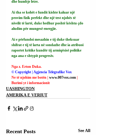
dhe humbje letre.
Ai tha se kohët e fundit kishte kaluar një 
provim fizik perfekt dhe një test njohës të 
nivelit të lartë, duke hedhur poshtë kështu çdo 
aludim për mungesë energjie.
Ai e përfundoi mesazhin e tij duke theksuar 
shifrat e tij të larta në sondazhe dhe ia atribuoi 
raportet kritike kundër tij armiqësisë politike 
nga ana e shtypit progresiv.
Nga z. Erton Duka.
© Copyright | Agjencia Telegrafike Vox
Ne të njohim me botën | 
www.007vox.com
| 
Burimi yt i informacionit
UASHINGTON
AMERIKA E VERIUT
Recent Posts
See All