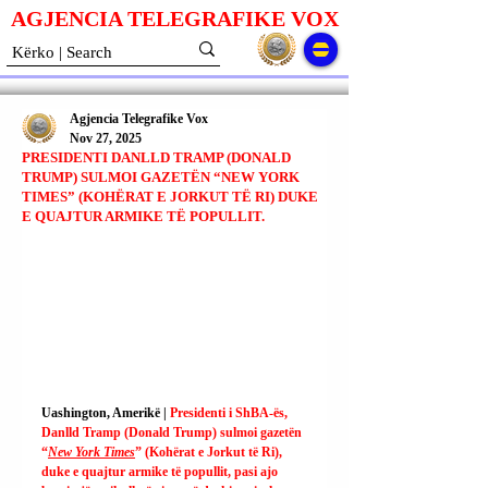
AGJENCIA TELEGRAFIKE V
O
X
Agjencia Telegrafike Vox
Nov 27, 2025
PRESIDENTI DANLLD TRAMP (DONALD
TRUMP) SULMOI GAZETËN “NEW YORK
TIMES” (KOHËRAT E JORKUT TË RI) DUKE
E QUAJTUR ARMIKE TË POPULLIT.
Uashington, Amerikë | 
Presidenti i ShBA-ës, 
Danlld Tramp (Donald Trump) sulmoi gazetën 
“
New York Times
” (Kohërat e Jorkut të Ri), 
duke e quajtur armike të popullit, pasi ajo 