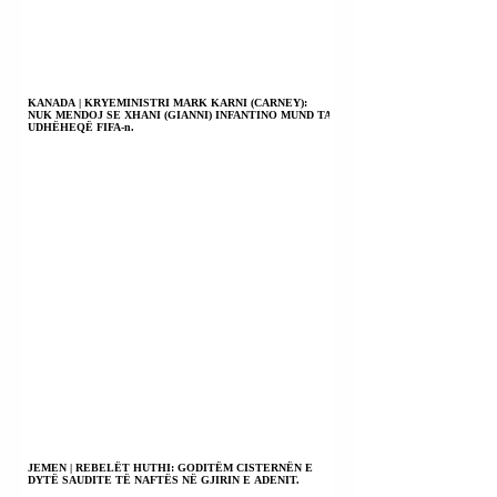
KANADA | KRYEMINISTRI MARK KARNI (CARNEY):
NUK MENDOJ SE XHANI (GIANNI) INFANTINO MUND TA
UDHËHEQË FIFA-n.
JEMEN | REBELËT HUTHI: GODITËM CISTERNËN E
DYTË SAUDITE TË NAFTËS NË GJIRIN E ADENIT.