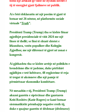
botoi një artikull që vinte në dyshim nivelet e 
tij të energjisë gjatë fjalimeve në publik.
Ai e bëri deklaratën në një postim të gjatë të 
botuar më 26 nëntor, në platformën sociale 
virtuale “
Truth
”.
Presidenti Tramp (Trump) tha se kishte fituar 
zgjedhjet presidenciale të vitit 2024 me një 
fitore të thellë; se fitoi të shtatë shtetet e 
lëkundura, votën popullore dhe Kolegjin 
Zgjedhor, me një diferencë të gjerë në zonat e 
kongresit.
Ai gjithashtu tha se kishte arritje në politikën e 
brendshme dhe të jashtme, duke përfshirë 
zgjidhjen e tetë luftërave, 48 regjistrime të reja 
të tregut të aksioneve dhe një pamje të 
përmirësuar ekonomike kombëtare.
Në mesazhin e tij, Presidenti Tramp (Trump) 
akuzoi gazetën e sipërcituar dhe gazetaren 
Keiti Roxhërs (Katie Rogers) se kanë botuar 
sistematikisht përmbajtje negative rreth tij, 
duke e quajtur gazetën të dështuar (dështuese) 