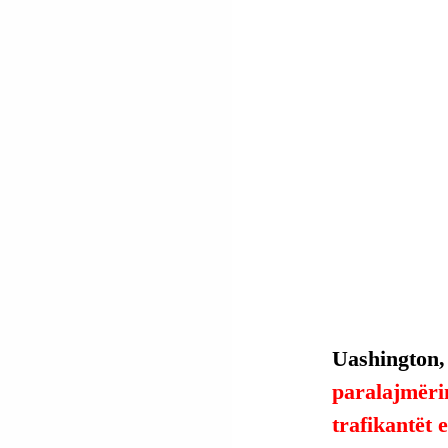
Uashington,
paralajmërim
trafikantët 