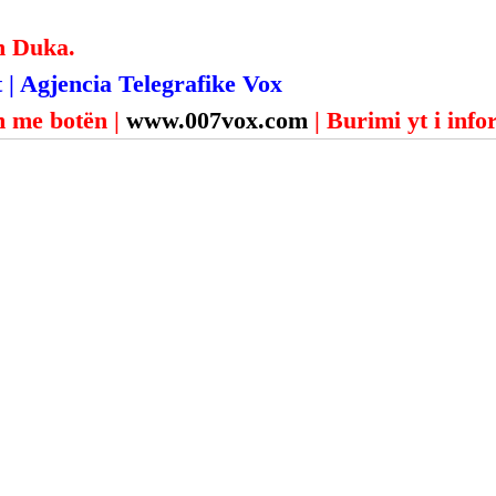
n Duka.
 | Agjencia Telegrafike Vox
 me botën | 
www.007vox.com
| Burimi yt i inf