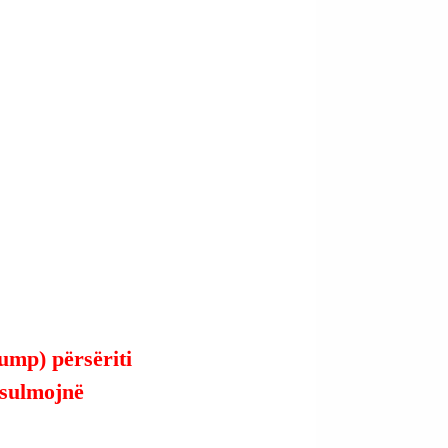
mp) përsëriti 
 sulmojnë 