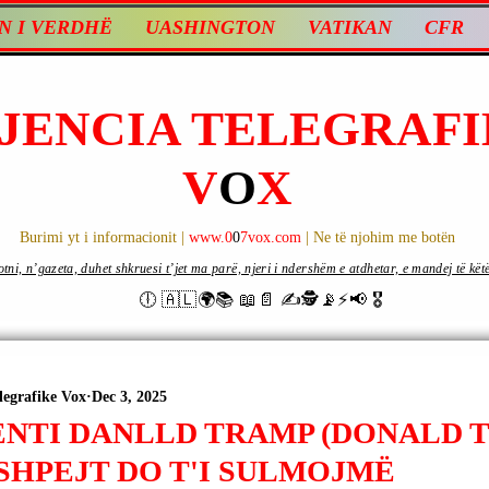
N I VERDHË
UASHINGTON
VATIKAN
CFR
JENCIA TELEGRAFI
V
O
X
Burimi yt i informacionit |
www.0
0
7vox.com
| Ne të njohim me botën
ni, n’gazeta, duhet shkruesi t’jet ma parë, njeri i ndershëm e atdhetar, e mandej të këtë d
🕕 🇦🇱🌍📚 📖📄 ✍🕵️📡⚡️📢 🎖
legrafike Vox
Dec 3, 2025
ENTI DANLLD TRAMP (DONALD T
SHPEJT DO T'I SULMOJMË