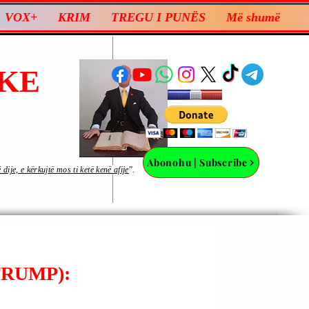
VOX+
KRIM
TREGU I PUNËS
Më shumë
KE
Abonohu | Subscribe
ije, e kërkujtë mos ti ketë kenë afije
”.
RUMP):