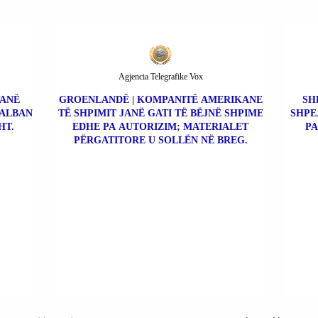
Agjencia Telegrafike Vox
TANË
GROENLANDË | KOMPANITË AMERIKANE
SH
 ALBAN
TË SHPIMIT JANË GATI TË BËJNË SHPIME
SHPE
HT.
EDHE PA AUTORIZIM; MATERIALET
PA
PËRGATITORE U SOLLËN NË BREG.