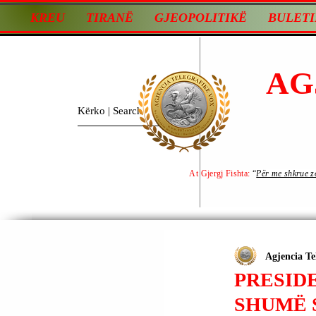
KREU
TIRANË
GJEOPOLITIKË
BULETI
AG
At Gjergj Fishta:
“
Për me shkrue zot
Agjencia Te
PRESID
SHUMË 