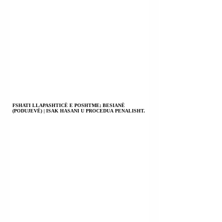
FSHATI LLAPASHTICË E POSHTME; BESIANË
(PODUJEVË) | ISAK HASANI U PROCEDUA PENALISHT.