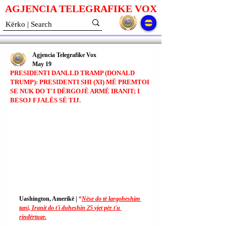
AGJENCIA TELEGRAFIKE V
O
X
Agjencia Telegrafike Vox
May 19
PRESIDENTI DANLLD TRAMP (DONALD
TRUMP): PRESIDENTI SHI (XI) MË PREMTOI
SE NUK DO T'I DËRGOJË ARMË IRANIT; I
BESOJ FJALËS SË TIJ.
Uashington, Amerikë | 
“
Nëse do të largoheshim 
tani, Iranit do t'i duheshin 25 vjet për t'u 
rindërtuar.