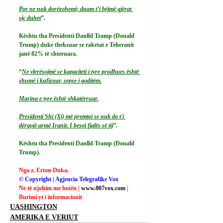
Por ne nuk dorëzohemi; duam t’i bëjmë gjërat 
siç duhet
”.
Kështu tha Presidenti Danlld Tramp (Donald 
Trump) duke theksuar se raketat e Teheranit 
janë 82% të shteruara.
“
Ne vlerësojmë se kapaciteti i tyre prodhues është 
shumë i kufizuar, sepse i goditëm.
Marina e tyre është shkatërruar.
Presidenti Shi (Xi) më premtoi se nuk do t'i 
dërgojë armë Iranit. I besoj fjalës së tij
”.
Kështu tha Presidenti Danlld Tramp (Donald 
Trump).
Nga z. Erton Duka.
© Copyright | Agjencia Telegrafike Vox
Ne të njohim me botën | 
www.007vox.com
| 
Burimi yt i informacionit
UASHINGTON
AMERIKA E VERIUT