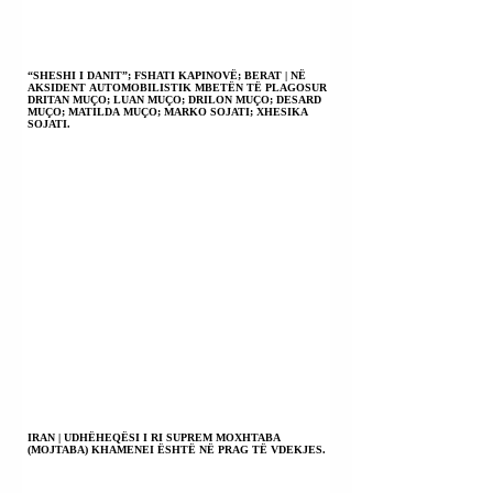
“SHESHI I DANIT”; FSHATI KAPINOVË; BERAT | NË
AKSIDENT AUTOMOBILISTIK MBETËN TË PLAGOSUR
DRITAN MUÇO; LUAN MUÇO; DRILON MUÇO; DESARD
MUÇO; MATILDA MUÇO; MARKO SOJATI; XHESIKA
SOJATI.
IRAN | UDHËHEQËSI I RI SUPREM MOXHTABA
(MOJTABA) KHAMENEI ËSHTË NË PRAG TË VDEKJES.