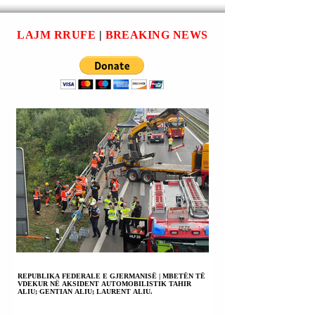
PJESË E
Trump) më 8 maj”.
MARRËVESHJES
SË SHPALLUR N
Kështu tha Avoka
LAJM RRUFE
|
BREAKING NEWS
PRESIDENTI
DANLLD TRAMP
(DONALD TRUMP
MË 8 MAJ.
REPUBLIKA FEDERALE E GJERMANISË | MBETËN TË
VDEKUR NË AKSIDENT AUTOMOBILISTIK TAHIR
ALIU; GENTIAN ALIU; LAURENT ALIU.