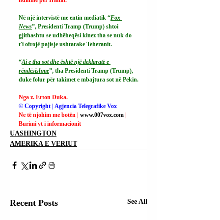
Në një intervistë me entin mediatik “
Fox 
News
”, Presidenti Tramp (Trump) shtoi 
gjithashtu se udhëheqësi kinez tha se nuk do 
t'i ofrojë pajisje ushtarake Teheranit.
“
Ai e tha sot dhe është një deklaratë e 
rëndësishme
”, tha Presidenti Tramp (Trump), 
duke folur për takimet e mbajtura sot në Pekin.
Nga z. Erton Duka.
© Copyright | Agjencia Telegrafike Vox
Ne të njohim me botën | 
www.007vox.com
| 
Burimi yt i informacionit
UASHINGTON
AMERIKA E VERIUT
Recent Posts
See All