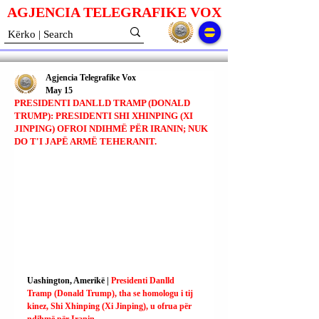
AGJENCIA TELEGRAFIKE V
O
X
Agjencia Telegrafike Vox
May 15
PRESIDENTI DANLLD TRAMP (DONALD
TRUMP): PRESIDENTI SHI XHINPING (XI
JINPING) OFROI NDIHMË PËR IRANIN; NUK
DO T'I JAPË ARMË TEHERANIT.
Uashington, Amerikë | 
Presidenti Danlld 
Tramp (Donald Trump), tha se homologu i tij 
kinez, Shi Xhinping (Xi Jinping), u ofrua për 
ndihmë për Iranin.