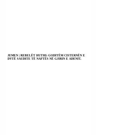
JEMEN | REBELËT HUTHI: GODITËM CISTERNËN E
DYTË SAUDITE TË NAFTËS NË GJIRIN E ADENIT.