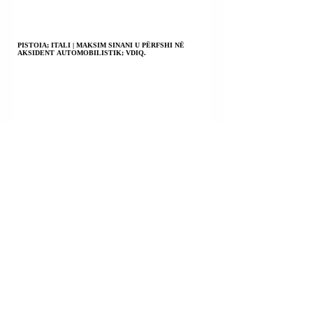
PISTOIA; ITALI | MAKSIM SINANI U PËRFSHI NË
AKSIDENT AUTOMOBILISTIK; VDIQ.
LIBAN | SULMET AJRORE IZRAELITE VRANË NJË
PERSON; DY USHTARË IZRAELITË U VRANË DHE DISA
TË TJERË U PLAGOSËN NË NJË SHPËRTHIM BRENDA
NJË NDËRTESE TË MBUSHUR ME BOMBA.