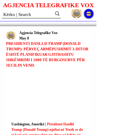
AGJENCIA TELEGRAFIKE V
O
X
Agjencia Telegrafike Vox
May 8
PRESIDENTI DANLLD TRAMP (DONALD
TRUMP): PËRVEÇ ARMËPUSHIMIT 3-DITOR
ËSHTË PLANIFIKUAR GJITHASHTU
SHKËMBIMI I 1000 TË BURGOSURVE PËR
SECILIN VEND.
Uashington, Amerikë | 
Presidenti Danlld 
Tramp (Donald Trump) njoftoi në Truth se do 
të ketë një armëpushim tre-ditor në luftën në 