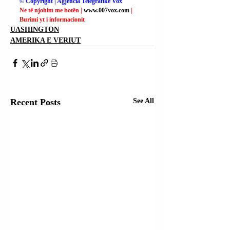
© Copyright | Agjencia Telegrafike Vox
Ne të njohim me botën | 
www.007vox.com
| 
Burimi yt i informacionit
UASHINGTON
AMERIKA E VERIUT
Recent Posts
See All