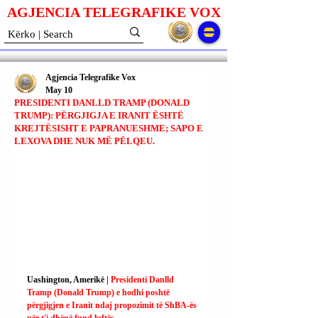
AGJENCIA TELEGRAFIKE V
O
X
Agjencia Telegrafike Vox
May 10
PRESIDENTI DANLLD TRAMP (DONALD
TRUMP): PËRGJIGJA E IRANIT ËSHTË
KREJTËSISHT E PAPRANUESHME; SAPO E
LEXOVA DHE NUK MË PËLQEU.
Uashington, Amerikë | 
Presidenti Danlld 
Tramp (Donald Trump) e hodhi poshtë 
përgjigjen e Iranit ndaj propozimit të ShBA-ës 
për t'i dhënë fund luftës.