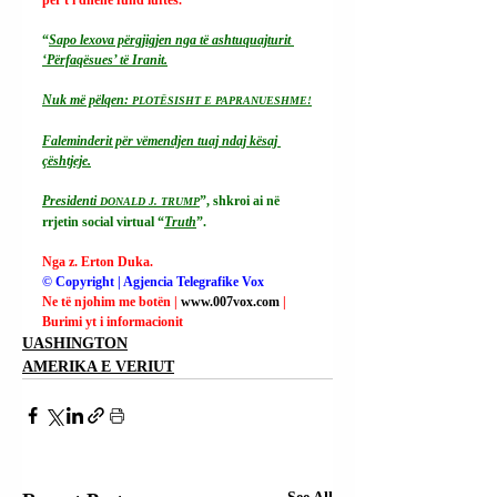
“
Sapo lexova përgjigjen nga të ashtuquajturit 
‘Përfaqësues’ të Iranit.
Nuk më pëlqen: 
PLOTËSISHT E PAPRANUESHME!
Faleminderit për vëmendjen tuaj ndaj kësaj 
çështjeje.
Presidenti 
”, shkroi ai në 
DONALD J. TRUMP
rrjetin social virtual “
Truth
”.
Nga z. Erton Duka.
© Copyright | Agjencia Telegrafike Vox
Ne të njohim me botën | 
www.007vox.com
| 
Burimi yt i informacionit
UASHINGTON
AMERIKA E VERIUT