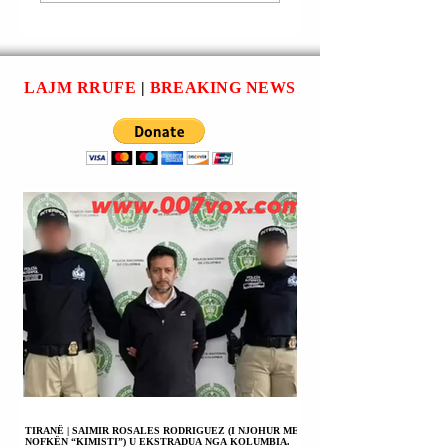
ANIJE
PO E MENDOJ
MINAPASTRUESE
ENDE
NË NGUSHTICËN E
ZHVENDOSJEN E
HORMUZIT NGA
TRUPAVE NGA
LAJM RRUFE
|
BREAKING NEWS
ITALIA? ITALIA
ITALIA.
NUK ISHTE ATY
KUR NA DUHEJ.
TIRANË | SAIMIR ROSALES RODRIGUEZ (I NJOHUR ME
NOFKËN “KIMISTI”) U EKSTRADUA NGA KOLUMBIA.