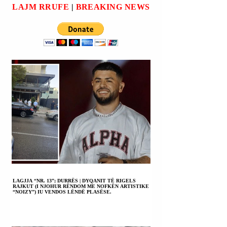
NUK DO TË KENË
KETË ARMË
LAJM RRUFE
|
BREAKING NEWS
ARMË
BËRTHAMORE.
BËRTHAMORE.
LAGJJA “NR. 13”; DURRËS | DYQANIT TË RIGELS
RAJKUT (I NJOHUR RËNDOM ME NOFKËN ARTISTIKE
“NOIZY”) IU VENDOS LËNDË PLASËSE.