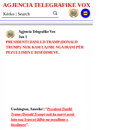
AGJENCIA TELEGRAFIKE V
O
X
Agjencia Telegrafike Vox
Jun 1
PRESIDENTI DANLLD TRAMP (DONALD
TRUMP): NUK KAM LAJME NGA IRANI PËR
PEZULLIMIN E BISEDIMEVE.
Uashington, Amerikë | 
“
Presidenti Danlld 
Tramp (Donald Trump) nuk ka marrë asnjë 
lajm nga Irani në lidhje me pezullimin e 
bisedimeve
”.