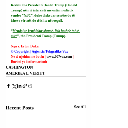
Kështu tha Presidenti Danlld Tramp (Donald 
Trump) në një intervistë me entin mediatik 
vendor “
NBC
”, duke theksuar se nëse do të 
ishte e vërtetë, do të ishte në rregull.
“
Mendoj se kemi folur shumë. Pak heshtje është 
mirë
”, tha Presidenti Tramp (Trump).
Nga z. Erton Duka.
© Copyright | Agjencia Telegrafike Vox
Ne të njohim me botën | 
www.007vox.com
| 
Burimi yt i informacionit
UASHINGTON
AMERIKA E VERIUT
Recent Posts
See All