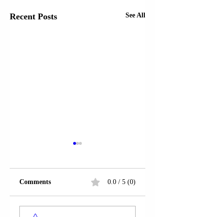
Recent Posts
See All
Comments
0.0 / 5 (0)
PRESIDENTI
PRESIDENTI