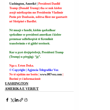
Uashington, Amerikë | 
Presidenti Danlld 
Tramp (Donald Trump) tha se nuk kishte 
asnjë mirëkuptim me Presidentin Vladimir 
Putin për Donbasin, ndërsa fliste me gazetarët 
në Shtëpinë e Bardhë.
Në muajt e fundit, kishin qarkulluar 
spekulime se presidenti amerikan i kishte 
premtuar udhëheqësit të Kremlinit 
transferimin e të gjithë territorit.
Kur u pyet drejtpërdrejt, Presidenti Tramp 
(Trump) u përgjigj: “
jo
”.
Nga z. Erton Duka.
© Copyright | Agjencia Telegrafike Vox
Ne të njohim me botën | 
www.007vox.com
| 
Burimi yt i informacionit
UASHINGTON
AMERIKA E VERIUT