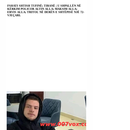
FSHATI SHTISH TUFINË; TIRANË | U SHPALLËN NË
KËRKIM POLICOR ALTIN ALLA; MAKSIM ALLA;
ERVIS ALLA; TRITOL NË DERËN E SHTËPISË NJË 72-
VJEÇARI.