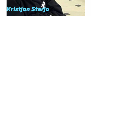
LAGJJA “NR. 14”; RRUGA “VIKTOR EFTIMIU”; KORÇË |
KRISTJAN STERJO U SHPALL NË KËRKIM POLICOR;
VRASJA ME ARMË ZJARRI E JOHAN ZUKOS.
LAGJJA “NR. 13”; DURRËS | DYQANIT TË RIGELS
RAJKUT (I NJOHUR RËNDOM ME NOFKËN ARTISTIKE