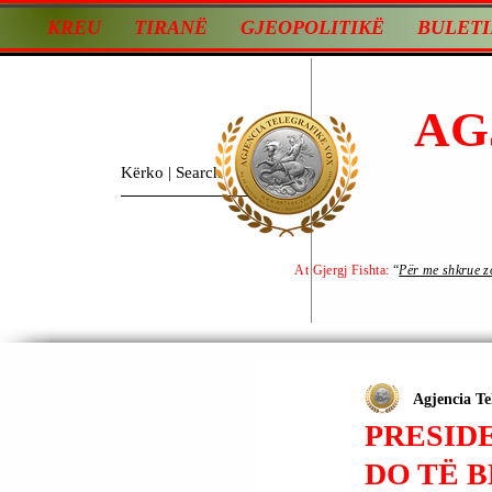
KREU
TIRANË
GJEOPOLITIKË
BULETI
AG
At Gjergj Fishta:
“
Për me shkrue zot
Agjencia Te
PRESID
DO TË 