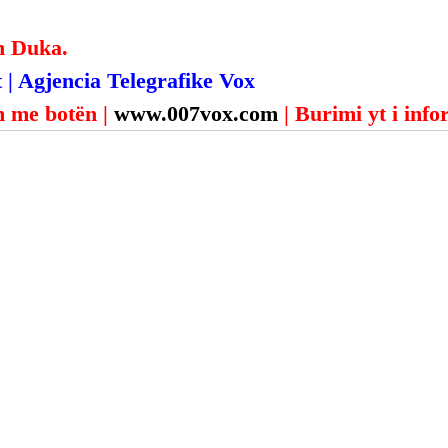
n Duka.
 | Agjencia Telegrafike Vox
 me botën | 
www.007vox.com
| Burimi yt i inf