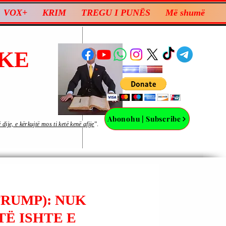
VOX+
KRIM
TREGU I PUNËS
Më shumë
KE
Abonohu | Subscribe
ije, e kërkujtë mos ti ketë kenë afije
”.
TRUMP): NUK
TË ISHTE E