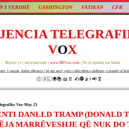
N I VERDHË
UASHINGTON
VATIKAN
CFR
JENCIA TELEGRAFI
V
O
X
Burimi yt i informacionit |
www.0
0
7vox.com
| Ne të njohim me botën
ni, n’gazeta, duhet shkruesi t’jet ma parë, njeri i ndershëm e atdhetar, e mandej të këtë d
🕕 🇦🇱🌍📚 📖📄 ✍🕵️📡⚡️📢 🎖
legrafike Vox
May 23
ENTI DANLLD TRAMP (DONALD 
BËJA MARRËVESHJE QË NUK DO 