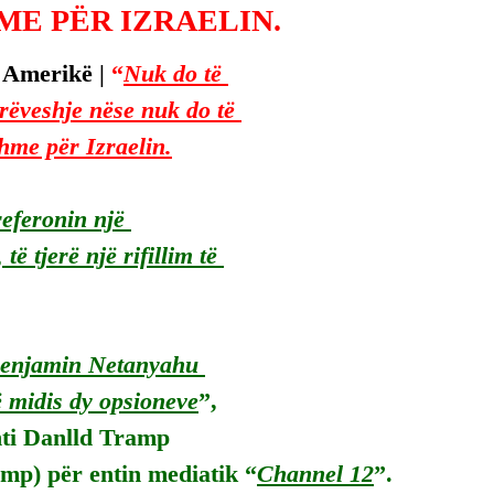
ME PËR IZRAELIN.
 Amerikë | 
“
Nuk do të 
rëveshje nëse nuk do të 
shme për Izraelin.
referonin një 
të tjerë një rifillim të 
enjamin Netanyahu 
ë midis dy opsioneve
”, 
nti Danlld Tramp 
mp) për entin mediatik “
Channel 12
”.