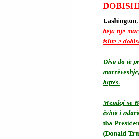
DOBISH
Uashington,
bëja një mar
ishte e dobi
Disa do të p
marrëveshje, 
luftës.
Mendoj se B
është i ndar
tha Preside
(Donald Tru