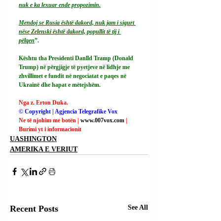
nuk e ka lexuar ende propozimin.
Mendoj se Rusia është dakord, nuk jam i sigurt 
nëse Zelenski është dakord, popullit të tij i 
pëlqen
”.
Kështu tha Presidenti Danlld Tramp (Donald 
Trump) në përgjigje të pyetjeve në lidhje me 
zhvillimet e fundit në negociatat e paqes në 
Ukrainë dhe hapat e mëtejshëm.
Nga z. Erton Duka.
© Copyright | Agjencia Telegrafike Vox
Ne të njohim me botën | 
www.007vox.com
| 
Burimi yt i informacionit
UASHINGTON
AMERIKA E VERIUT
Recent Posts
See All