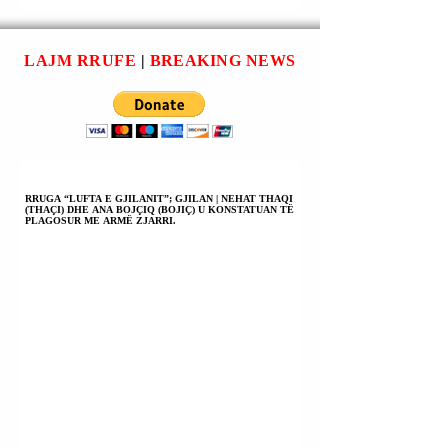
SHPEJT DO T'I
DONTE T’I JEPTE
SULMOJMË
FUND LUFTËS
NARKOTRAFIKA
(SIPAS TË
LAJM RRUFE
|
BREAKING NEWS
VENEZUELIANË 
DËRGUARVE TË
TOKA.
MI NË MOSKË).
RRUGA “LUFTA E GJILANIT”; GJILAN | NEHAT THAQI
(THAÇI) DHE ANA BOJÇIQ (BOJIÇ) U KONSTATUAN TË
PLAGOSUR ME ARMË ZJARRI.