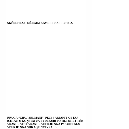
SKËNDERAJ | MËRGIM KAMERI U ARRESTUA.
RRUGA “ZHUJ SELMANI”; PEJË | ARJANIT QETAJ
(ÇETAJ) U KONSTATUA I VDEKUR; PO HETOHET PËR
VRASJE; VETËVRASJE; VDEKJE NGA PAKUJDESIA;
VDEKJE NGA SHKAQE NATYRALE.