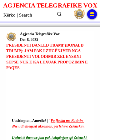
AGJENCIA TELEGRAFIKE V
O
X
Agjencia Telegrafike Vox
Dec 8, 2025
PRESIDENTI DANLLD TRAMP (DONALD
TRUMP): JAM PAK I ZHGËNJYER NGA
PRESIDENTI VOLODIMIR ZELENSKYI
SEPSE NUK E KA LEXUAR PROPOZIMIN E
PAQES.
Uashington, Amerikë | 
“
Po flasim me Putinin 
dhe udhëheqësit ukrainas, përfshirë Zelenskin.
Duhet të them se jam pak i zhgënjyer që Zelenski 