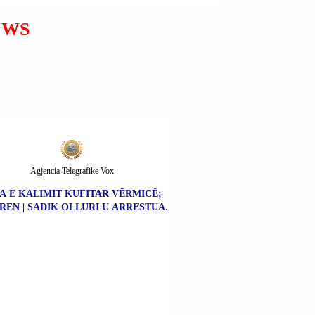
NGUSHTICËN E
HORMUZIN; AJO DO TË
EWS
JETË E HAPUR PËR TË
GJITHË.
Agjencia Telegrafike Vox
A E KALIMIT KUFITAR VËRMICË;
REN | SADIK OLLURI U ARRESTUA.