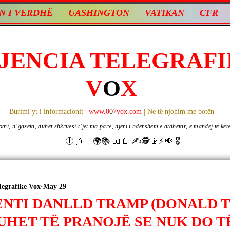
N I VERDHË
UASHINGTON
VATIKAN
CFR
JENCIA TELEGRAFI
V
O
X
Burimi yt i informacionit |
www.0
0
7vox.com
| Ne të njohim me botën
ni, n’gazeta, duhet shkruesi t’jet ma parë, njeri i ndershëm e atdhetar, e mandej të këtë d
🕕 🇦🇱🌍📚 📖📄 ✍🕵️📡⚡️📢 🎖
legrafike Vox
May 29
ENTI DANLLD TRAMP (DONALD T
UHET TË PRANOJË SE NUK DO T