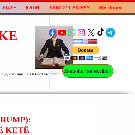
VOX+
KRIM
TREGU I PUNËS
Më shumë
KE
Abonohu | Subscribe
ije, e kërkujtë mos ti ketë kenë afije
”.
RUMP):
Ë KETË