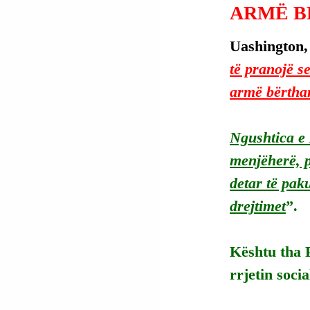
ARMË B
Uashington,
të pranojë s
armë bërtha
Ngushtica e 
menjëherë, p
detar të paku
drejtimet
”.
Kështu tha P
rrjetin socia