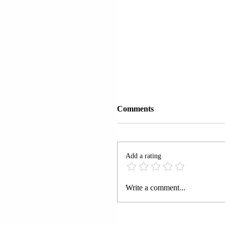
Comments
Add a rating
PRESIDENTI DANLLD
Write a comment...
TRAMP (DONALD TR
BLLOKADA DO TË HI
ANIJET E BLLOKUA