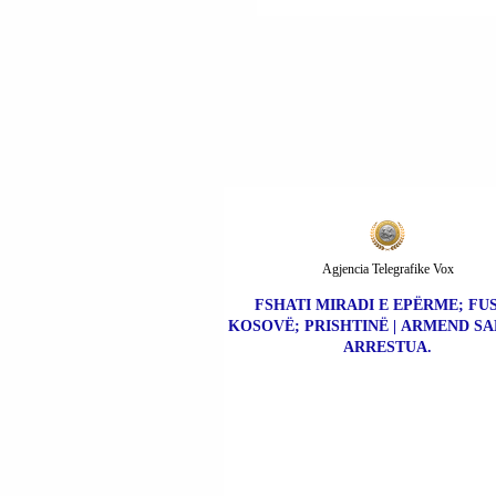
DUHET TË PËRGATI
PËR T'U KTHYER NË
SHTËPI.
Agjencia Telegrafike Vox
FSHATI MIRADI E EPËRME; FU
KOSOVË; PRISHTINË | ARMEND SA
ARRESTUA.