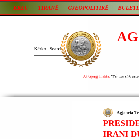
KREU
TIRANË
GJEOPOLITIKË
BULETI
AG
At Gjergj Fishta:
“
Për me shkrue zot
Agjencia Te
PRESID
IRANI D