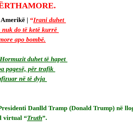
ËRTHAMORE.
 Amerikë | 
“
Irani duhet 
e nuk do të ketë kurrë 
more apo bombë.
Hormuzit duhet të hapet 
a pagesë, për trafik 
fizuar në të dyja 
residenti Danlld Tramp (Donald Trump) në lloga
l virtual “
Truth
”.