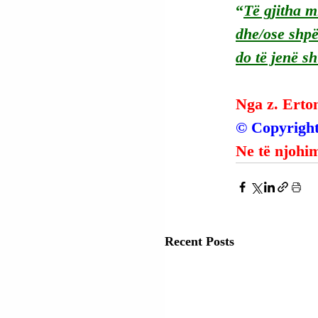
“
Të gjitha m
dhe/ose shpë
do të jenë s
Nga z. Erto
© Copyright
Ne të njohim
Recent Posts