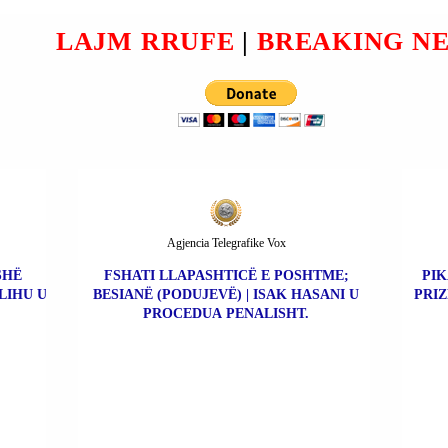
TEN
IRANIN NËSE
MARRËVESHJA ËSHTË E
LAJM RRUFE
|
BREAKING N
MIRË PËR SHBA-ës.
Agjencia Telegrafike Vox
SHË
FSHATI LLAPASHTICË E POSHTME;
PIK
LIHU U
BESIANË (PODUJEVË) | ISAK HASANI U
PRIZ
PROCEDUA PENALISHT.