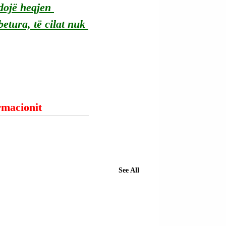
dojë heqjen 
tura, të cilat nuk 
ormacionit
See All