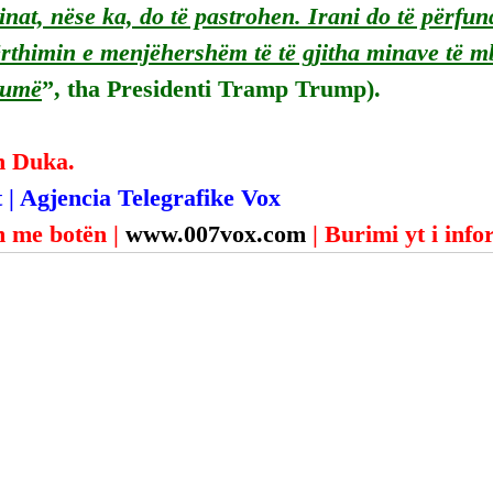
inat, nëse ka, do të pastrohen. Irani do të përfun
rthimin e menjëhershëm të të gjitha minave të mbe
humë
”, tha Presidenti Tramp Trump).
n Duka.
 | Agjencia Telegrafike Vox
 me botën | 
www.007vox.com
| Burimi yt i inf