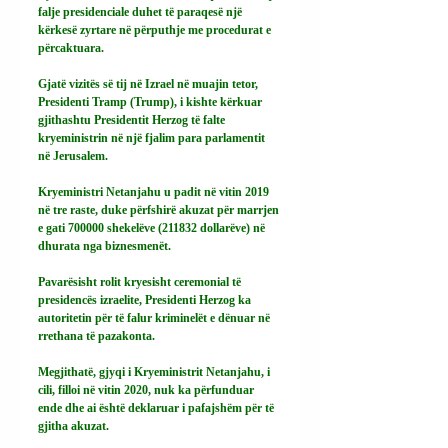
falje presidenciale duhet të paraqesë një 
kërkesë zyrtare në përputhje me procedurat e 
përcaktuara.
Gjatë vizitës së tij në Izrael në muajin tetor, 
Presidenti Tramp (Trump), i kishte kërkuar 
gjithashtu Presidentit Herzog të falte 
kryeministrin në një fjalim para parlamentit 
në Jerusalem.
Kryeministri Netanjahu u padit në vitin 2019 
në tre raste, duke përfshirë akuzat për marrjen 
e gati 700000 shekelëve (211832 dollarëve) në 
dhurata nga biznesmenët.
Pavarësisht rolit kryesisht ceremonial të 
presidencës izraelite, Presidenti Herzog ka 
autoritetin për të falur kriminelët e dënuar në 
rrethana të pazakonta.
Megjithatë, gjyqi i Kryeministrit Netanjahu, i 
cili, filloi në vitin 2020, nuk ka përfunduar 
ende dhe ai është deklaruar i pafajshëm për të 
gjitha akuzat.