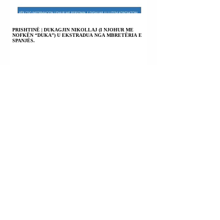
PRISHTINË | DUKAGJIN NIKOLLAJ (I NJOHUR ME
NOFKËN “DUKA”) U EKSTRADUA NGA MBRETËRIA E
SPANJËS.
HIMARË | ULJAN SHPATARAKU U SHPALL NË KËRKIM
POLICOR.