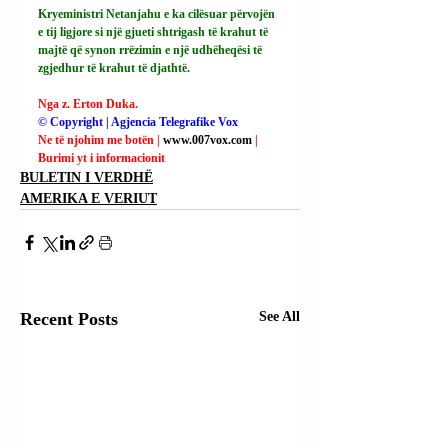
Kryeministri Netanjahu e ka cilësuar përvojën 
e tij ligjore si një gjueti shtrigash të krahut të 
majtë që synon rrëzimin e një udhëheqësi të 
zgjedhur të krahut të djathtë.
Nga z. Erton Duka.
© Copyright | Agjencia Telegrafike Vox
Ne të njohim me botën | 
www.007vox.com
| 
Burimi yt i informacionit
BULETIN I VERDHË
AMERIKA E VERIUT
Recent Posts
See All