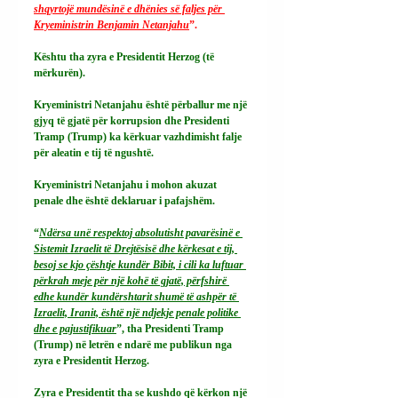
shqyrtojë mundësinë e dhënies së faljes për 
Kryeministrin Benjamin Netanjahu
”.
Kështu tha zyra e Presidentit Herzog (të 
mërkurën).
Kryeministri Netanjahu është përballur me një 
gjyq të gjatë për korrupsion dhe Presidenti 
Tramp (Trump) ka kërkuar vazhdimisht falje 
për aleatin e tij të ngushtë.
Kryeministri Netanjahu i mohon akuzat 
penale dhe është deklaruar i pafajshëm.
“
Ndërsa unë respektoj absolutisht pavarësinë e 
Sistemit Izraelit të Drejtësisë dhe kërkesat e tij, 
besoj se kjo çështje kundër Bibit, i cili ka luftuar 
përkrah meje për një kohë të gjatë, përfshirë 
edhe kundër kundërshtarit shumë të ashpër të 
Izraelit, Iranit, është një ndjekje penale politike 
dhe e pajustifikuar
”, tha Presidenti Tramp 
(Trump) në letrën e ndarë me publikun nga 
zyra e Presidentit Herzog.
Zyra e Presidentit tha se kushdo që kërkon një 