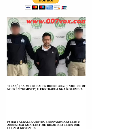
E KOMUNITETEVE
KËRKOI
TË KRISHTERA NË
GARANTIMIN E 
TOKËN E
ARDHMES SË
SHENJTË.
POPULLIT
PALESTINEZ.
TIRANË | SAIMIR ROSALES RODRIGUEZ (I NJOHUR ME
NOFKËN “KIMISTI”) U EKSTRADUA NGA KOLUMBIA.
FSHATI XËRXE; RAHOVEC | PËRPARIM KRYEZIU U
ARRESTUA; KONFLIKT ME BINAK KRYEZIUN DHE
LULZIM KRYEZIUN.