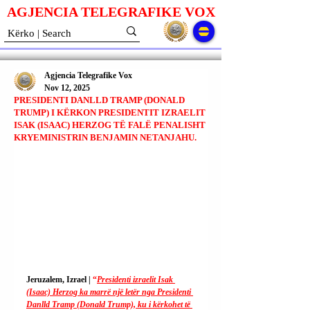
AGJENCIA TELEGRAFIKE V
O
X
Agjencia Telegrafike Vox
Nov 12, 2025
PRESIDENTI DANLLD TRAMP (DONALD
TRUMP) I KËRKON PRESIDENTIT IZRAELIT
ISAK (ISAAC) HERZOG TË FALË PENALISHT
KRYEMINISTRIN BENJAMIN NETANJAHU.
Jeruzalem, Izrael | 
“
Presidenti izraelit Isak 
(Isaac) Herzog ka marrë një letër nga Presidenti 
Danlld Tramp (Donald Trump), ku i kërkohet të 