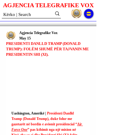
AGJENCIA TELEGRAFIKE V
O
X
Agjencia Telegrafike Vox
May 15
PRESIDENTI DANLLD TRAMP (DONALD
TRUMP): FOLËM SHUMË PËR TAJVANIN ME
PRESIDENTIN SHI (XI).
Uashington, Amerikë | 
Presidenti Danlld 
Tramp (Donald Trump), duke folur me 
gazetarët në bordin e avionit presidencial “
Air 
Force One
” pas kthimit nga një mision në 
Kinë, tha se ai dhe Presidenti Shi (Xi) folën 