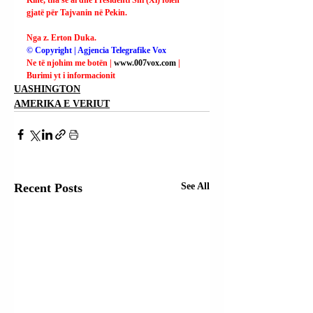
gjatë për Tajvanin në Pekin.
Nga z. Erton Duka.
© Copyright | Agjencia Telegrafike Vox
Ne të njohim me botën | 
www.007vox.com
| 
Burimi yt i informacionit
UASHINGTON
AMERIKA E VERIUT
Recent Posts
See All