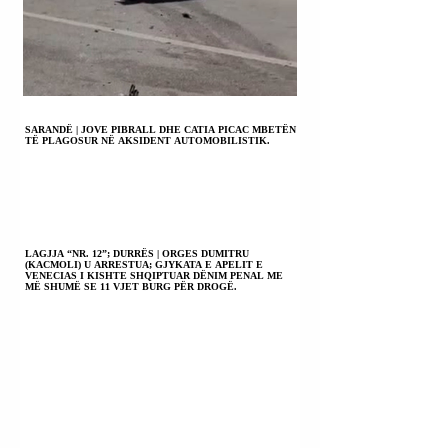
SARANDË | JOVE PIBRALL DHE CATIA PICAC MBETËN
TË PLAGOSUR NË AKSIDENT AUTOMOBILISTIK.
LAGJJA “NR. 12”; DURRËS | ORGES DUMITRU
(KACMOLI) U ARRESTUA; GJYKATA E APELIT E
VENECIAS I KISHTE SHQIPTUAR DËNIM PENAL ME
MË SHUMË SE 11 VJET BURG PËR DROGË.