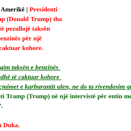
 Amerikë | 
Presidenti 
p (Donald Trump) tha 
të pezullojë taksën 
benzinës për një 
 caktuar kohore.
qim taksën e benzinës 
udhë të caktuar kohore 
çmimet e karburantit ulen, ne do ta rivendosim g
ti Tramp (Trump) në një intervistë për entin m
”.
n Duka.