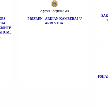
Agjencia Telegrafike Vox
SAR
GES
PRIZREN | ARDIAN KAMBERAJ U
P
TUA;
ARRESTUA.
KISHTE
 SHUMË
.
FSHAT