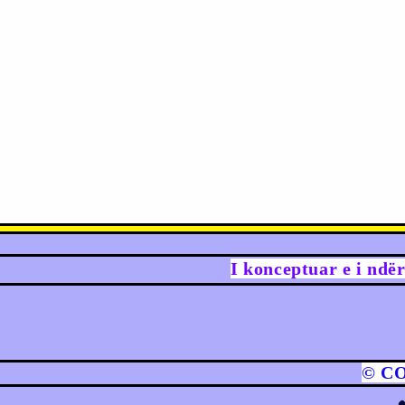
I konceptuar e i ndë
© C