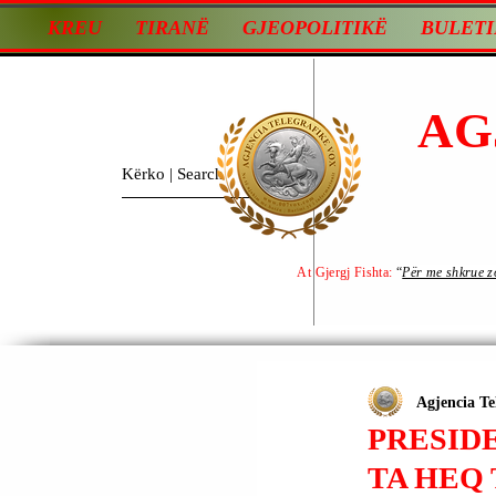
KREU
TIRANË
GJEOPOLITIKË
BULETI
AG
At Gjergj Fishta:
“
Për me shkrue zot
Agjencia Te
PRESID
TA HEQ 