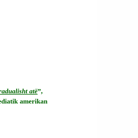
radualisht atë
”, 
ediatik amerikan 