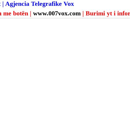
 | Agjencia Telegrafike Vox
 me botën | 
www.007vox.com
| Burimi yt i inf