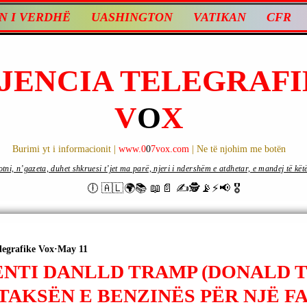
N I VERDHË
UASHINGTON
VATIKAN
CFR
JENCIA TELEGRAFI
V
O
X
Burimi yt i informacionit |
www.0
0
7vox.com
| Ne të njohim me botën
ni, n’gazeta, duhet shkruesi t’jet ma parë, njeri i ndershëm e atdhetar, e mandej të këtë d
🕕 🇦🇱🌍📚 📖📄 ✍🕵️📡⚡️📢 🎖
legrafike Vox
May 11
ENTI DANLLD TRAMP (DONALD T
TAKSËN E BENZINËS PËR NJË F