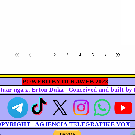
1
2
3
4
5
POWERD BY DUKAWEB 2023
rtuar nga z. Erton Duka | Conceived and built b
OPYRIGHT | AGJENCIA TELEGRAFIKE VOX