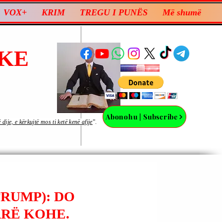
VOX+
KRIM
TREGU I PUNËS
Më shumë
KE
Abonohu | Subscribe
ije, e kërkujtë mos ti ketë kenë afije
”.
RUMP): DO
ARË KOHE.