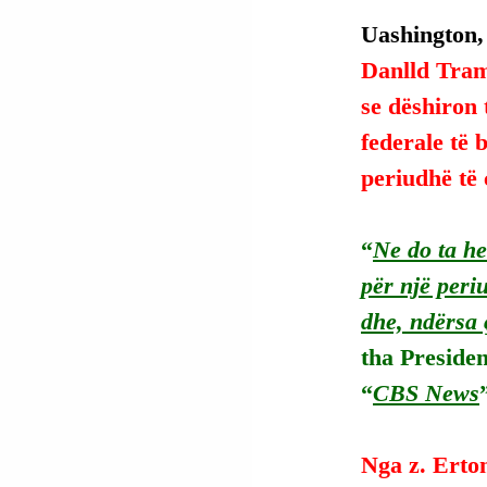
Uashington,
Danlld Tram
se dëshiron 
federale të 
periudhë të
“
Ne do ta he
për një peri
dhe, ndërsa 
tha Presiden
“
CBS News
Nga z. Erto