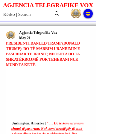
AGJENCIA TELEGRAFIKE V
O
X
Agjencia Telegrafike Vox
May 21
PRESIDENTI DANLLD TRAMP (DONALD
TRUMP): DO TË MARRIM URANIUMIN E
PASURUAR TË IRANIT; NDOSHTA DO TA
SHKATËRROJMË POR TEHERANI NUK
MUND TA KETË.
Uashington, Amerikë | 
“
 … Do të kemi uranium 
shumë të pasuruar. Nuk kemi nevojë për të, nuk 
e duam dhe ndoshta do ta shkatërrojmë. Por 