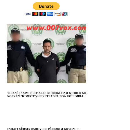
FJALËS SË TIJ.
TIRANË | SAIMIR ROSALES RODRIGUEZ (I NJOHUR ME
NOFKËN “KIMISTI”) U EKSTRADUA NGA KOLUMBIA.
FSHATI XËRXE; RAHOVEC | PËRPARIM KRYEZIU U