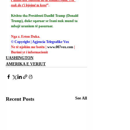
nuk do t’i lejojmë ta kenë
”.
Kështu tha Presidenti Danlld Tramp (Donald 
Trump), duke sqaruar se Irani nuk mund ta 
mbajë uranium të pasuruar.
Nga z. Erton Duka.
© Copyright | Agjencia Telegrafike Vox
Ne të njohim me botën | 
www.007vox.com
| 
Burimi yt i informacionit
UASHINGTON
AMERIKA E VERIUT
Recent Posts
See All