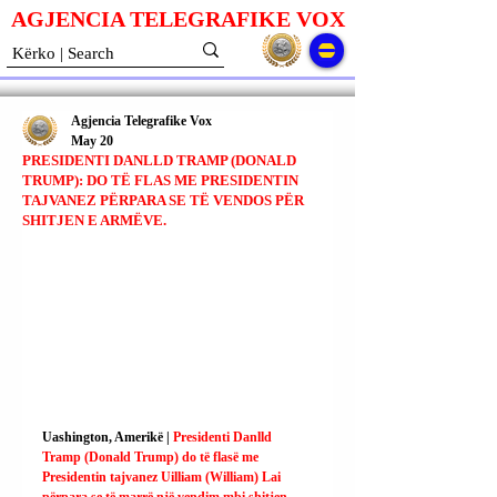
AGJENCIA TELEGRAFIKE V
O
X
Agjencia Telegrafike Vox
May 20
PRESIDENTI DANLLD TRAMP (DONALD
TRUMP): DO TË FLAS ME PRESIDENTIN
TAJVANEZ PËRPARA SE TË VENDOS PËR
SHITJEN E ARMËVE.
Uashington, Amerikë | 
Presidenti Danlld 
Tramp (Donald Trump) do të flasë me 
Presidentin tajvanez Uilliam (William) Lai 
përpara se të marrë një vendim mbi shitjen 