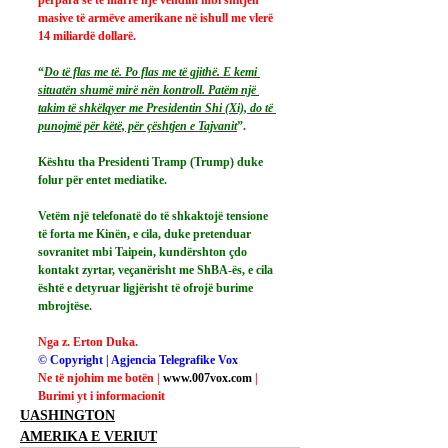
masive të armëve amerikane në ishull me vlerë 
14 miliardë dollarë.
“
Do të flas me të. Po flas me të gjithë. E kemi 
situatën shumë mirë nën kontroll. Patëm një 
takim të shkëlqyer me Presidentin Shi (Xi), do të 
punojmë për këtë, për çështjen e Tajvanit
”.
Kështu tha Presidenti Tramp (Trump) duke 
folur për entet mediatike.
Vetëm një telefonatë do të shkaktojë tensione 
të forta me Kinën, e cila, duke pretenduar 
sovranitet mbi Taipein, kundërshton çdo 
kontakt zyrtar, veçanërisht me ShBA-ës, e cila 
është e detyruar ligjërisht të ofrojë burime 
mbrojtëse.
Nga z. Erton Duka.
© Copyright | Agjencia Telegrafike Vox
Ne të njohim me botën | 
www.007vox.com
| 
Burimi yt i informacionit
UASHINGTON
AMERIKA E VERIUT