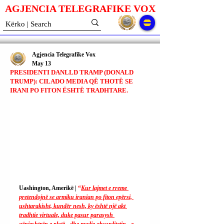
AGJENCIA TELEGRAFIKE V
O
X
Agjencia Telegrafike Vox
May 13
PRESIDENTI DANLLD TRAMP (DONALD
TRUMP): CILADO MEDIA QË THOTË SE
IRANI PO FITON ËSHTË TRADHTARE.
Uashington, Amerikë | 
“
Kur lajmet e rreme 
pretendojnë se armiku iranian po fiton epërsi, 
ushtarakisht, kundër nesh, ky është një akt 
tradhtie virtuale, duke pasur parasysh 
gënjeshtrën e plotë - dhe madje absurditetin - e 