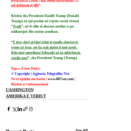
një deklarate të tillë
”.
Kështu tha Presidenti Danlld Tramp (Donald 
Trump) në një postim në rrjetin social virtual 
“
Truth
”, në të cilin ai akuzon mediat se po 
ndihmojnë dhe nxisin armikun.
“
E tëra çfarë arrijnë është të ngulin shpresë të 
rreme në Iran, aty ku nuk duhet të ketë asnjë. 
Këta janë amerikanë frikacakë që po mbështesin 
vendin tonë
”, tha Presidenti Tramp (Trump).
Nga z. Erton Duka.
© Copyright | Agjencia Telegrafike Vox
Ne të njohim me botën | 
www.007vox.com
| 
Burimi yt i informacionit
UASHINGTON
AMERIKA E VERIUT
See All