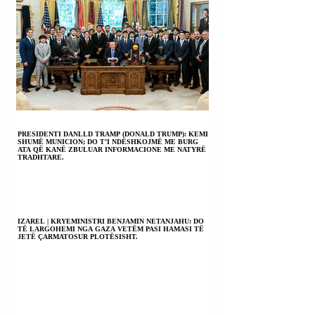
PRESIDENTI DANLLD TRAMP (DONALD TRUMP): KEMI
SHUMË MUNICION; DO T’I NDËSHKOJMË ME BURG
ATA QË KANË ZBULUAR INFORMACIONE ME NATYRË
TRADHTARE.
IZAREL | KRYEMINISTRI BENJAMIN NETANJAHU: DO
TË LARGOHEMI NGA GAZA VETËM PASI HAMASI TË
JETË ÇARMATOSUR PLOTËSISHT.