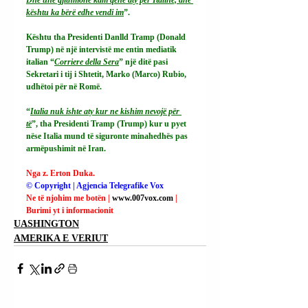
kështu ka bërë edhe vendi im
”.
Kështu tha Presidenti Danlld Tramp (Donald 
Trump) në një intervistë me entin mediatik 
italian “
Corriere della Sera
” një ditë pasi 
Sekretari i tij i Shtetit, Marko (Marco) Rubio, 
udhëtoi për në Romë.
“
Italia nuk ishte aty kur ne kishim nevojë për 
të
”, tha Presidenti Tramp (Trump) kur u pyet 
nëse Italia mund të siguronte minahedhës pas 
armëpushimit në Iran.
Nga z. Erton Duka.
© Copyright | Agjencia Telegrafike Vox
Ne të njohim me botën | 
www.007vox.com
| 
Burimi yt i informacionit
UASHINGTON
AMERIKA E VERIUT