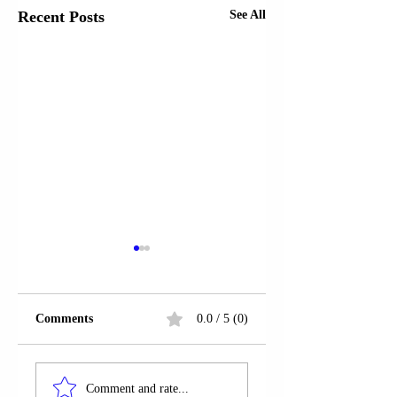
Recent Posts
See All
Comments
0.0 / 5 (0)
PRESIDENTI
PRESIDENTI
DANLLD TRAMP
DANLLD TRAMP
Comment and rate...