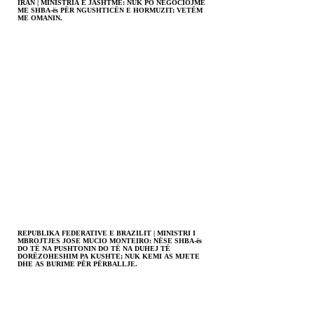
IRAN | MINISTRIA E JASHTME: NUK PO NEGOCIOJMË
ME SHBA-ës PËR NGUSHTICËN E HORMUZIT; VETËM
ME OMANIN.
REPUBLIKA FEDERATIVE E BRAZILIT | MINISTRI I
MBROJTJES JOSE MUCIO MONTEIRO: NËSE SHBA-ës
DO TË NA PUSHTONIN DO TË NA DUHEJ TË
DORËZOHESHIM PA KUSHTE; NUK KEMI AS MJETE
DHE AS BURIME PËR PËRBALLJE.