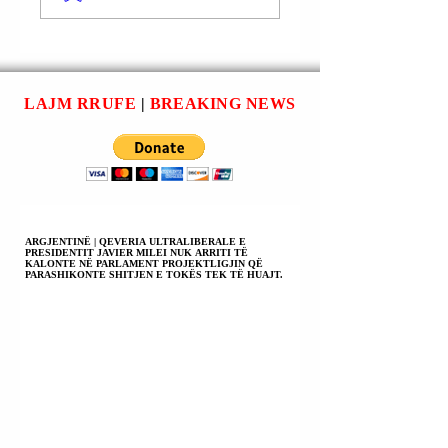
(DONALD TRUMP):
(DONALD TRUMP
PËRVEÇ
PRES PËRGJIGJE
ARMËPUSHIMIT 3-
E IRANIT NDAJ
DITOR ËSHTË
KËTIJ PROPOZIM
PLANIFIKUAR
TË FUNDIT SONT
LAJM RRUFE
|
BREAKING NEWS
GJITHASHTU
SHKËMBIMI I 1000
TË BURGOSURVE
PËR SECILIN
VEND.
ARGJENTINË | QEVERIA ULTRALIBERALE E
PRESIDENTIT JAVIER MILEI NUK ARRITI TË
KALONTE NË PARLAMENT PROJEKTLIGJIN QË
PARASHIKONTE SHITJEN E TOKËS TEK TË HUAJT.