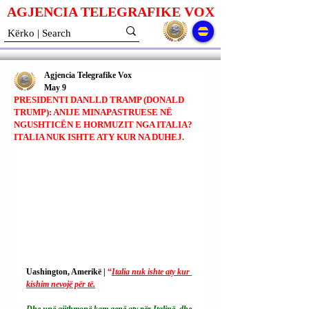
AGJENCIA TELEGRAFIKE V
O
X
Agjencia Telegrafike Vox
May 9
PRESIDENTI DANLLD TRAMP (DONALD
TRUMP): ANIJE MINAPASTRUESE NË
NGUSHTICËN E HORMUZIT NGA ITALIA?
ITALIA NUK ISHTE ATY KUR NA DUHEJ.
Uashington, Amerikë | 
“
Italia nuk ishte aty kur 
kishim nevojë për të.
Dhe unë gjithmonë kam qenë aty për Italinë, dhe 