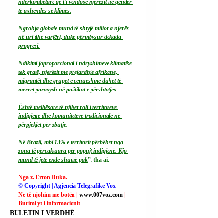
ndërkombëtare që t'i vendosë njerëzit në qendër 
të axhendës së klimës.
Ngrohja globale mund të shtyjë miliona njerëz 
në uri dhe varfëri, duke përmbysur dekada 
progresi.
Ndikimi joproporcional i ndryshimeve klimatike 
tek gratë, njerëzit me prejardhje afrikane, 
migrantët dhe grupet e cenueshme duhet të 
merret parasysh në politikat e përshtatjes.
Është thelbësore të njihet roli i territoreve 
indigjene dhe komuniteteve tradicionale në 
përpjekjet për zbutje.
Në Brazil, mbi 13% e territorit përbëhet nga 
zona të përcaktuara për popujt indigjenë. Kjo 
mund të jetë ende shumë pak
”, tha ai.
Nga z. Erton Duka.
© Copyright | Agjencia Telegrafike Vox
Ne të njohim me botën | 
www.007vox.com
| 
Burimi yt i informacionit
BULETIN I VERDHË