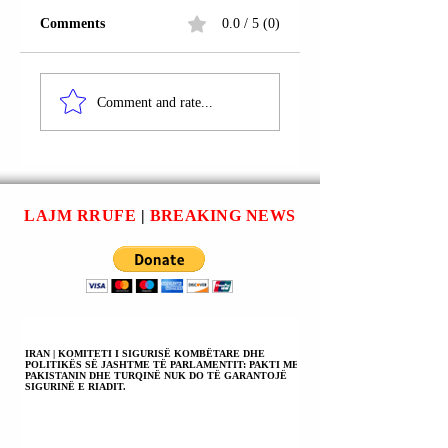
Comments
0.0 / 5 (0)
BRAZIL |
PRESIDENTI
PRESIDENTI LUIZ
BRAZILIAN LUIZ
Comment and rate...
INACIO LULA DA
INÁCIO LULA DA
SILVA HAPI COP30-
SILVA:
ën DUKE
OPERACIONI
DEKLARUAR SE
POLICOR NË
ËSHTË KOHA PËR
FAVELAT E RIOS
LAJM RRUFE
|
BREAKING NEWS
TË MPOSHTUR
ISHTE MASAKËR
MOHUESIT.
DHE KATASTROF
IRAN | KOMITETI I SIGURISË KOMBËTARE DHE
POLITIKËS SË JASHTME TË PARLAMENTIT: PAKTI ME
PAKISTANIN DHE TURQINË NUK DO TË GARANTOJË
SIGURINË E RIADIT.