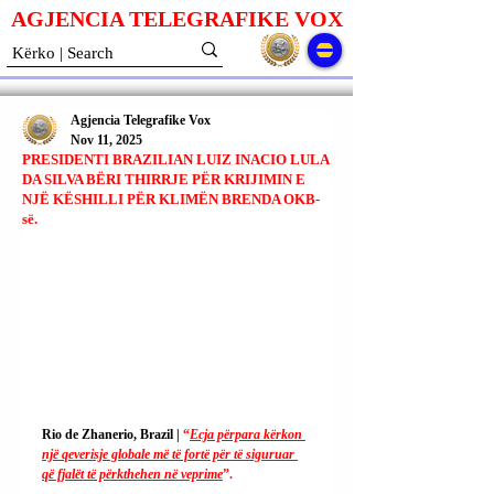
AGJENCIA TELEGRAFIKE V
O
X
Agjencia Telegrafike Vox
Nov 11, 2025
PRESIDENTI BRAZILIAN LUIZ INACIO LULA
DA SILVA BËRI THIRRJE PËR KRIJIMIN E
NJË KËSHILLI PËR KLIMËN BRENDA OKB-
së.
Rio de Zhanerio, Brazil | 
“
Ecja përpara kërkon 
një qeverisje globale më të fortë për të siguruar 
që fjalët të përkthehen në veprime
”.