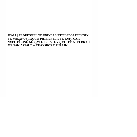
ITALI | PROFESORI NË UNIVERSITETIN POLITEKNIK
TË MILANOS PAOLO PILERI: PËR TË LUFTUAR
NXEHTËSINË NË QYTETE LYPEN ÇATI TË GJELBRA +
MË PAK ASFALT + TRANSPORT PUBLIK.
MBRETËRIA E BELGJIKËS | PËRFAQËSUESJA E