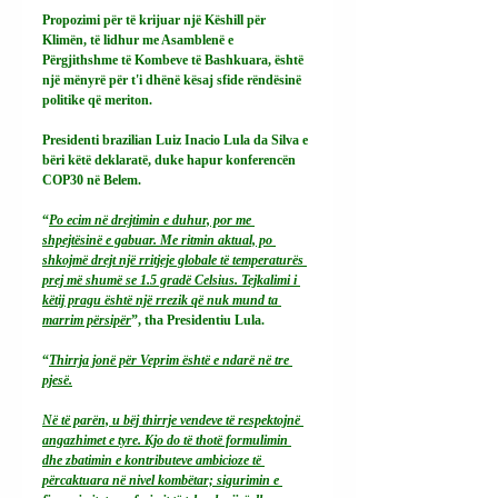
Propozimi për të krijuar një Këshill për 
Klimën, të lidhur me Asamblenë e 
Përgjithshme të Kombeve të Bashkuara, është 
një mënyrë për t'i dhënë kësaj sfide rëndësinë 
politike që meriton.
Presidenti brazilian Luiz Inacio Lula da Silva e 
bëri këtë deklaratë, duke hapur konferencën 
COP30 në Belem.
“
Po ecim në drejtimin e duhur, por me 
shpejtësinë e gabuar. Me ritmin aktual, po 
shkojmë drejt një rritjeje globale të temperaturës 
prej më shumë se 1.5 gradë Celsius. Tejkalimi i 
këtij pragu është një rrezik që nuk mund ta 
marrim përsipër
”, tha Presidentiu Lula.
“
Thirrja jonë për Veprim është e ndarë në tre 
pjesë.
Në të parën, u bëj thirrje vendeve të respektojnë 
angazhimet e tyre. Kjo do të thotë formulimin 
dhe zbatimin e kontributeve ambicioze të 
përcaktuara në nivel kombëtar; sigurimin e 