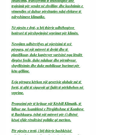
financimit, transferimit të teknologjisë dhe 
trajnimit për vendet në zhvillim; dhe kushtimin e 
vëmendjes së duhur përshtatjes ndaj efekteve të 
ndryshimeve klimatike.
Në pjesën e dytë, u bëj thirrje udhëheqësve 
botërorë të përshpejtojnë veprimet për klimën.
Nevojiten udhërrëfyes që njerëzimi të ecë 
përpara, në një mënyrë të drejtë dhe të 
planifikuar, duke kapërcyer varësinë nga lëndët 
djegëse fosile, duke ndaluar dhe përmbysur 
shpyllëzimin dhe duke mobilizuar burimet për 
këto qëllime.
Ecja përpara kërkon një qeverisje globale më të 
fortë, të aftë të sigurojë që fjalët të përkthehen në 
veprime.
Propozimi për të krijuar një Këshill Klimatik, të 
lidhur me Asamblenë e Përgjithshme të Kombeve 
të Bashkuara, është një mënyrë për t'i dhënë 
kësaj sfide rëndësinë politike që meriton.
Për pjesën e tretë, i bëj thirrje bashkësisë 