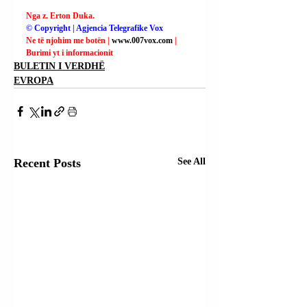
Nga z. Erton Duka.
© Copyright | Agjencia Telegrafike Vox
Ne të njohim me botën | 
www.007vox.com
| 
Burimi yt i informacionit
BULETIN I VERDHË
EVROPA
Recent Posts
See All