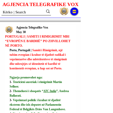
AGJENCIA TELEGRAFIKE V
O
X
Agjencia Telegrafike Vox
May 30
PORTUGALI | SAMITI I RIMIGRIMIT MBI
“EVROPËN E BARDHË” PO ZHVILLOHET
NË PORTO.
Porto, Portugali | 
Samiti i Rimigrimit, një 
tubim evropian i krahut të djathtë radikal i 
veprimtarëve dhe mbështetësve të rimigrimit 
dhe mbrojtjes së identitetit të bardhë të 
kontinentit evropian, u hap sot në Porto.
Ngjarja promovohet nga:
1- 
Teoricieni austriak i rimigrimit Martin 
Sellner.
2- 
Themeluesi i shoqatës “
ATC Italia
”, Andrea 
Ballarati.
3- 
Veprimtari politik i krahut të djathtë 
ekstrem dhe ish-deputet në Parlamentin 
Federal të Belgjikës Dries Van Langenhove.