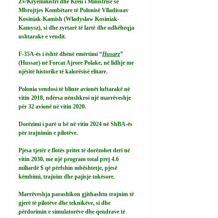
Zv/Kryeministri dhe Kreu i Ministrisë së 
Mbrojtjes Kombëtare të Polonisë Vlladisuav 
Kosiniak-Kamish (Władysław Kosiniak-
Kamysz), si dhe zyrtarë të lartë dhe udhëheqja 
ushtarake e vendit.
F-35A-ës i është dhënë emërtimi “
Husarz
” 
(Hussar) në Forcat Ajrore Polake, në lidhje me 
njësitë historike të kalorësisë elitare.
Polonia vendosi të blinte avionët luftarakë në 
vitin 2018, ndërsa nënshkroi një marrëveshje 
për 32 avionë në vitin 2020.
Dorëzimi i parë u bë në vitin 2024 në ShBA-ës 
për trajnimin e pilotëve.
Pjesa tjetër e flotës pritet të dorëzohet deri në 
vitin 2030, me një program total prej 4.6 
miliardë $ që përfshin mbështetje, pjesë 
këmbimi, trajnim dhe pajisje tokësore.
Marrëveshja parashikon gjithashtu trajnim të 
gjerë të pilotëve dhe teknikëve, si dhe 
përdorimin e simulatorëve dhe qendrave të 