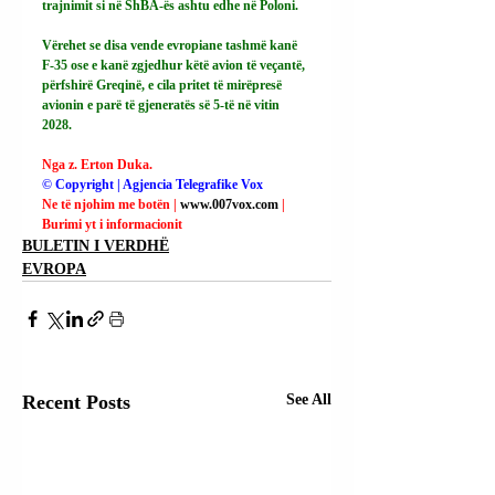
trajnimit si në ShBA-ës ashtu edhe në Poloni.
Vërehet se disa vende evropiane tashmë kanë 
F-35 ose e kanë zgjedhur këtë avion të veçantë, 
përfshirë Greqinë, e cila pritet të mirëpresë 
avionin e parë të gjeneratës së 5-të në vitin 
2028.
Nga z. Erton Duka.
© Copyright | Agjencia Telegrafike Vox
Ne të njohim me botën | 
www.007vox.com
| 
Burimi yt i informacionit
BULETIN I VERDHË
EVROPA
Recent Posts
See All