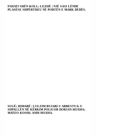
FSHATI SHËN KOLL; LEZHË | NJË SASI LËNDE
PLASËSE SHPËRTHEU NË PORTËN E MARK DEDËS.
SUGË; HIMARË | LULZIM BUJARI U ARRESTUA; U
SHPALLËN NË KËRKIM POLICOR DORJAN HOXHA;
MATEO KOSHI; ANDI HOXHA.