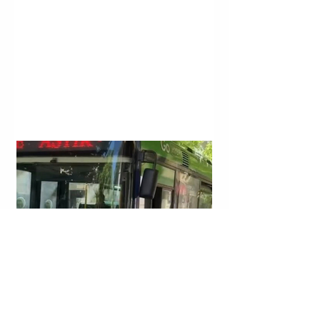
TIRANË | NË LINJAT E TRANSPORTIT PUBLIK
“QENDËR E TIRANËS - KASHAR” DHE “ASTIR” HYN I