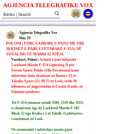
AGJENCIA TELEGRAFIKE V
O
X
Agjencia Telegrafike Vox
May 29
POLONI | FORCA AJRORE U PAJIS ME TRE
AVIONËT E PARË LUFTARAKË F-35A; NË
TOTAL DO TË MARRI 32 NJËSI.
Varshavë, Poloni | 
Avionët e parë luftarakë 
Lockheed Martin F-35A Lightning II për 
Forcën Ajrore Polake (Siły Powietrzne) kanë 
mbërritur duke zbarkuar në Bazën e 32-të 
Taktike Ajrore (32. BLT) në Lask, rreth 30 
kilometra në jugperëndim të Uuxhit (Łódź), në 
Poloninë qendrore.
Tre F-35A (numrat serialë 3509, 3510 dhe 3511) 
u shoqëruan nga dy Lockheed Martin F-16C 
Block 52 nga Krahu i 2-të Taktik i Luftëtarëve, 
i stacionuar në Lask.
Në ceremoninë e mbërritjes morën pjesë 