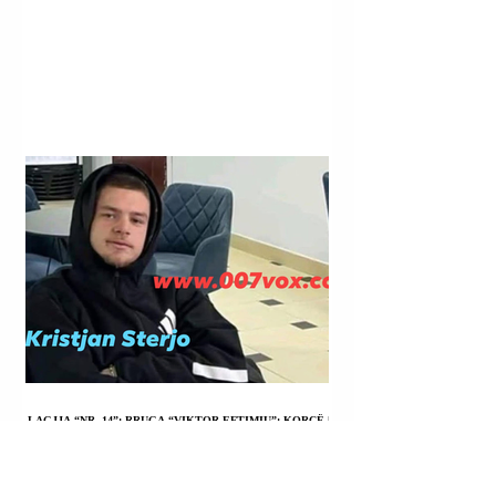
LAGJJA “NR. 14”; RRUGA “VIKTOR EFTIMIU”; KORÇË |
KRISTJAN STERJO U SHPALL NË KËRKIM POLICOR;
VRASJA ME ARMË ZJARRI E JOHAN ZUKOS.