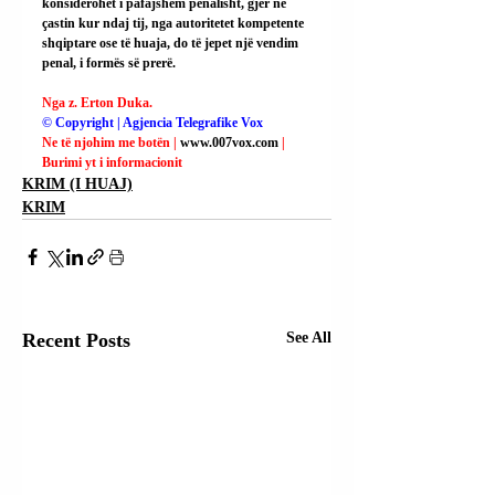
konsiderohet i pafajshëm penalisht, gjer në 
çastin kur ndaj tij, nga autoritetet kompetente 
shqiptare ose të huaja, do të jepet një vendim 
penal, i formës së prerë.
Nga z. Erton Duka.
© Copyright | Agjencia Telegrafike Vox
Ne të njohim me botën | 
www.007vox.com
| 
Burimi yt i informacionit
KRIM (I HUAJ)
KRIM
Recent Posts
See All