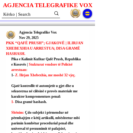
AGJENCIA TELEGRAFIKE V
O
X
Agjencia Telegrafike Vox
Nov 29, 2025
PKK “QAFË PRUSH”; GJAKOVË | ILIRJAN
XHEBEXHIA U ARRESTUA; DISA GRAMË
HASHASH.
Pika e Kalimit Kufitar Qafë Prush, Republika 
e Kosovës | 
Stukturat vendore të Policisë 
arrestuan:
1- 
Z. Ilirjan Xhebexhia, me moshë 32 vjeç.
Gjatë kontrollit të automjetit u gjet dhe u 
sekuestrua në cilësinë e provës materiale me 
karakter kompromentues penal:
1- 
Disa gramë hashash.
Shënim: 
Çdo subjekt i përmendur në 
përmbajtjen e këtij artikulli, mbështetur mbi 
parimin kombëtar procedurial penal dhe 
universal të prezumimit të pafajsisë, 