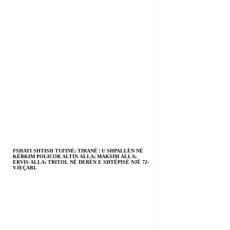
FSHATI SHTISH TUFINË; TIRANË | U SHPALLËN NË
KËRKIM POLICOR ALTIN ALLA; MAKSIM ALLA;
ERVIS ALLA; TRITOL NË DERËN E SHTËPISË NJË 72-
VJEÇARI.