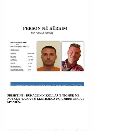
PRISHTINË | DUKAGJIN NIKOLLAJ (I NJOHUR ME
NOFKËN “DUKA”) U EKSTRADUA NGA MBRETËRIA E
SPANJËS.