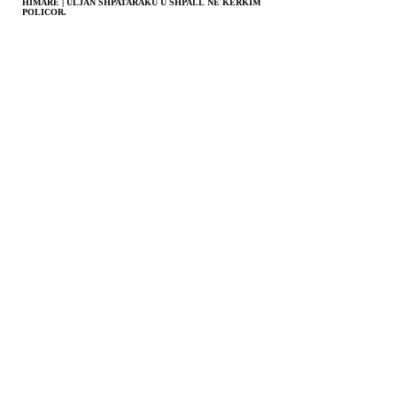
HIMARË | ULJAN SHPATARAKU U SHPALL NË KËRKIM
POLICOR.
KILI | PRESIDENTI JOSE ANTONIO KAST NJOFTOI
KOMBIN SE KA NDËRMARRË MASA TË RËNDA
KUNDËR KRIMIT TË ORGANIZUAR.