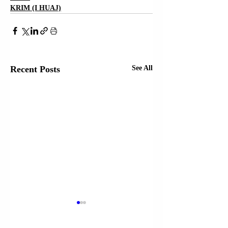
KRIM (I HUAJ)
Recent Posts
See All
GREQI | NJË NGA
TË MBIJETUARI