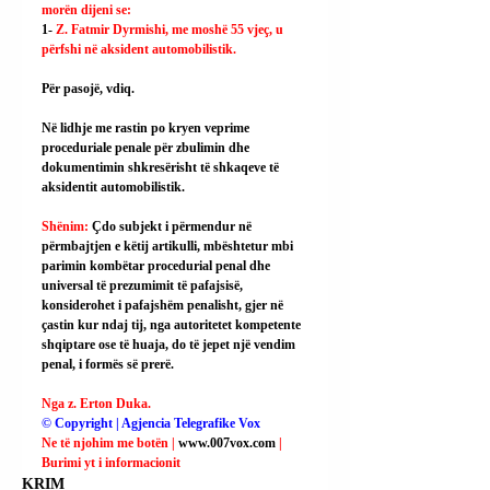
morën dijeni se:
1- 
Z. Fatmir Dyrmishi, me moshë 55 vjeç, u 
përfshi në aksident automobilistik.
Për pasojë, vdiq.
Në lidhje me rastin po kryen veprime 
proceduriale penale për zbulimin dhe 
dokumentimin shkresërisht të shkaqeve të 
aksidentit automobilistik.
Shënim: 
Çdo subjekt i përmendur në 
përmbajtjen e këtij artikulli, mbështetur mbi 
parimin kombëtar procedurial penal dhe 
universal të prezumimit të pafajsisë, 
konsiderohet i pafajshëm penalisht, gjer në 
çastin kur ndaj tij, nga autoritetet kompetente 
shqiptare ose të huaja, do të jepet një vendim 
penal, i formës së prerë.
Nga z. Erton Duka.
© Copyright | Agjencia Telegrafike Vox
Ne të njohim me botën | 
www.007vox.com
| 
Burimi yt i informacionit
KRIM