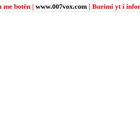
 me botën | 
www.007vox.com
| Burimi yt i inf