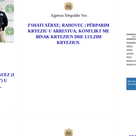
Agjencia Telegrafike Vox
FSHATI XËRXE; RAHOVEC | PËRPARIM
KRYEZIU U ARRESTUA; KONFLIKT ME
BINAK KRYEZIUN DHE LULZIM
KRYEZIUN.
UEZ (I
) U
.