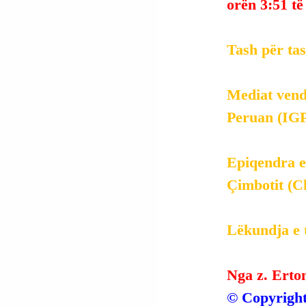
orën 3:51 të
Tash për ta
Mediat vendo
Peruan (IGP
Epiqendra e 
Çimbotit (C
Lëkundja e t
Nga z. Erto
© Copyright