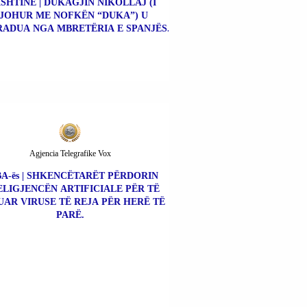
ISHTINË | DUKAGJIN NIKOLLAJ (I
JOHUR ME NOFKËN “DUKA”) U
ADUA NGA MBRETËRIA E SPANJËS.
Agjencia Telegrafike Vox
A-ës | SHKENCËTARËT PËRDORIN
ELIGJENCËN ARTIFICIALE PËR TË
UAR VIRUSE TË REJA PËR HERË TË
PARË.