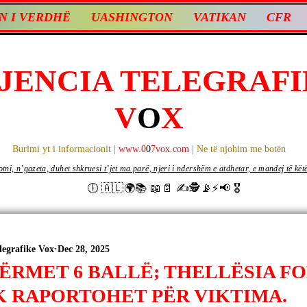
N I VERDHË
UASHINGTON
VATIKAN
CFR
JENCIA TELEGRAFI
V
O
X
Burimi yt i informacionit |
www.0
0
7vox.com
| Ne të njohim me botën
ni, n’gazeta, duhet shkruesi t’jet ma parë, njeri i ndershëm e atdhetar, e mandej të këtë d
🕕 🇦🇱🌍📚 📖📄 ✍🕵️📡⚡️📢 🎖
legrafike Vox
Dec 28, 2025
TËRMET 6 BALLË; THELLËSIA F
K RAPORTOHET PËR VIKTIMA.