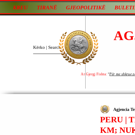
KREU
TIRANË
GJEOPOLITIKË
BULETI
AG
At Gjergj Fishta:
“
Për me shkrue zot
Agjencia Te
PERU | 
KM; NU