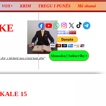
VOX+
KRIM
TREGU I PUNËS
Më shumë
KE
Abonohu | Subscribe
ije, e kërkujtë mos ti ketë kenë afije
”.
OKALE 15