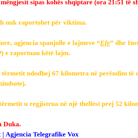
 mëngjesit sipas kohës shqiptare (ora 21:51 të s
sh nuk raportohet për viktima.
re, agjencia spanjolle e lajmeve “
Efe
” dhe Inst
) e raportuan këtë lajm.
tërmetit ndodhej 67 kilometra në perëndim të qy
himbote).
ërmetit u regjistrua në një thellësi prej 52 kilo
n Duka.
 | Agjencia Telegrafike Vox