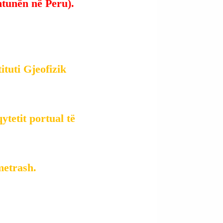
htunën në Peru).
ituti Gjeofizik 
tetit portual të 
metrash.