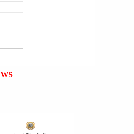
PRESIDENTI ERDOGAN
REAGOI BOTËRISHT PAS
APELIT TË KREUT TË
PKK-së OÇALAN DUKE
THËNË: MUNDËSI
HISTORIKE TË THYEJMË
EWS
MURIN E TERRORIZMIT.