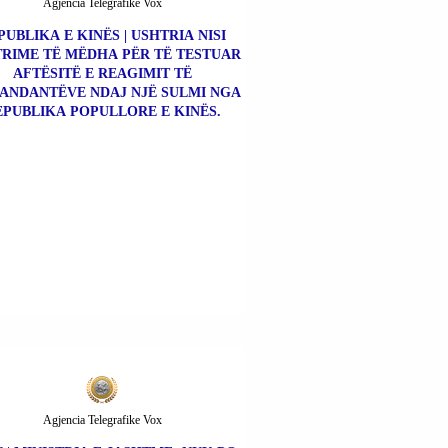
Agjencia Telegrafike Vox
PUBLIKA E KINËS | USHTRIA NISI
RIME TË MËDHA PËR TË TESTUAR
AFTËSITË E REAGIMIT TË
NDANTËVE NDAJ NJË SULMI NGA
EPUBLIKA POPULLORE E KINËS.
Agjencia Telegrafike Vox