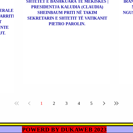
SHTETET E BASHKUARA TË MEKISKËS |
IRAN
PRESIDENTJA KALUDIA (CLAUDIA)
BERALE
SHEINBAUM PRITI NË TAKIM
NGU
 ARRITI
SEKRETARIN E SHTETIT TË VATIKANIT
T
PIETRO PAROLIN.
ONTE
JT.
1
2
3
4
5
POWERD BY DUKAWEB 2023