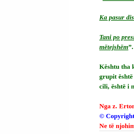
Ka pasur dis
Tani po pres
mëtejshëm
”.
Kështu tha 
grupit është
cili, është i
Nga z. Erto
© Copyright
Ne të njohim