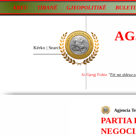
KREU
TIRANË
GJEOPOLITIKË
BULETI
AG
At Gjergj Fishta:
“
Për me shkrue zot
Agjencia Te
PARTIA
NEGOCI