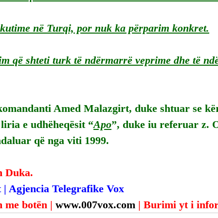
kutime në Turqi, por nuk ka përparim konkret.
im që shteti turk të ndërmarrë veprime dhe të nd
komandanti Amed Malazgirt, duke shtuar se kër
 liria e udhëheqësit “
Apo
”, duke iu referuar z. 
 ndaluar që nga viti 1999.
n Duka.
 | Agjencia Telegrafike Vox
 me botën | 
www.007vox.com
| Burimi yt i inf