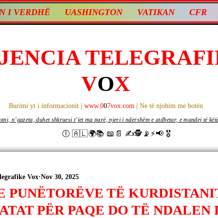
N I VERDHË
UASHINGTON
VATIKAN
CFR
JENCIA TELEGRAFI
V
O
X
Burimi yt i informacionit |
www.0
0
7vox.com
| Ne të njohim me botën
ni, n’gazeta, duhet shkruesi t’jet ma parë, njeri i ndershëm e atdhetar, e mandej të këtë d
🕕 🇦🇱🌍📚 📖📄 ✍🕵️📡⚡️📢 🎖
legrafike Vox
Nov 30, 2025
 E PUNËTORËVE TË KURDISTANI
ATAT PËR PAQE DO TË NDALEN 