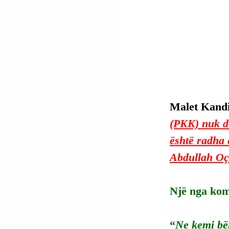
Malet Kandil
(PKK) nuk do
është radha e
Abdullah Oç
Një nga koma
“
Ne kemi bër