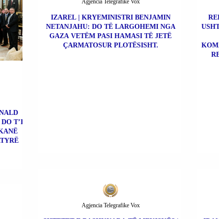
Agjencia Telegrafike Vox
IZAREL | KRYEMINISTRI BENJAMIN
RE
NETANJAHU: DO TË LARGOHEMI NGA
USHT
GAZA VETËM PASI HAMASI TË JETË
ÇARMATOSUR PLOTËSISHT.
KOMA
R
ONALD
DO T’I
 KANË
ATYRË
Agjencia Telegrafike Vox