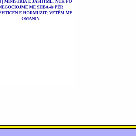
 | MINISTRIA E JASHTME: NUK PO
NEGOCIOJMË ME SHBA-ës PËR
SHTICËN E HORMUZIT; VETËM ME
OMANIN.