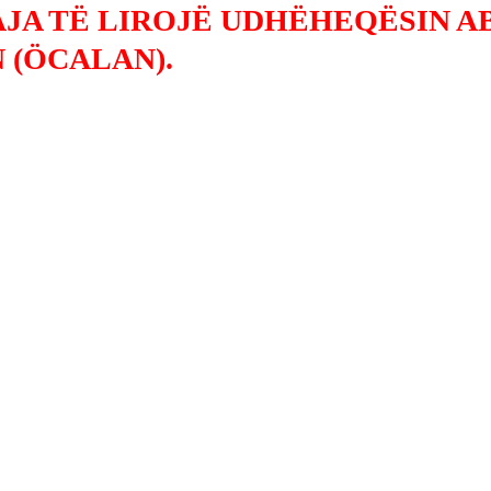
JA TË LIROJË UDHËHEQËSIN 
 (ÖCALAN).