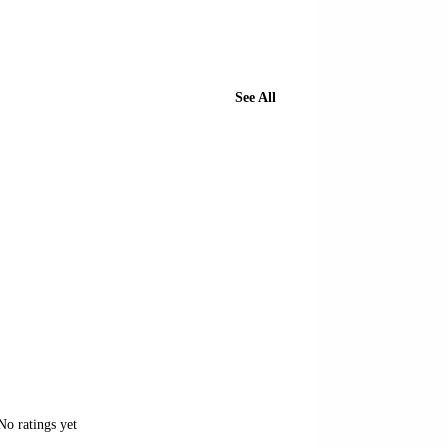
See All
of 5 stars.
No ratings yet