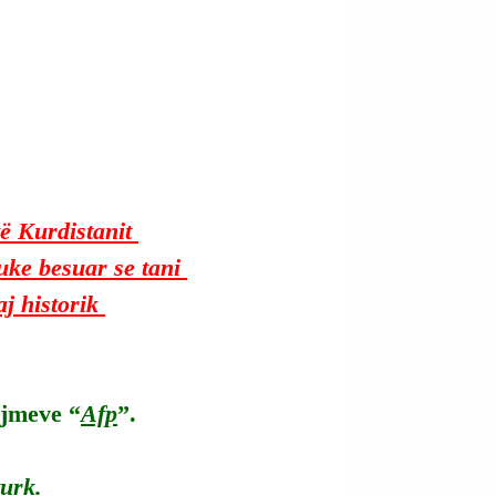
ë Kurdistanit 
ke besuar se tani 
j historik 
ajmeve “
Afp
”.
turk.