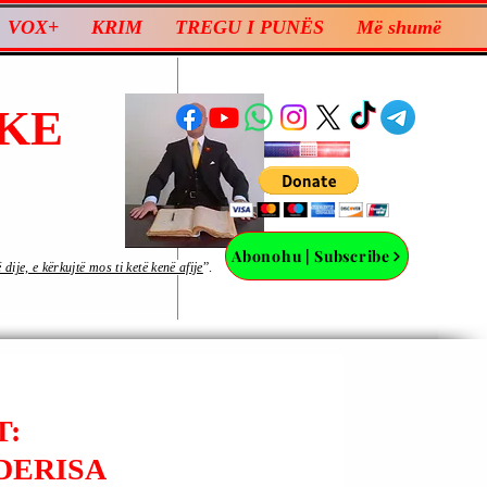
VOX+
KRIM
TREGU I PUNËS
Më shumë
KE
Abonohu | Subscribe
ije, e kërkujtë mos ti ketë kenë afije
”.
T:
DERISA