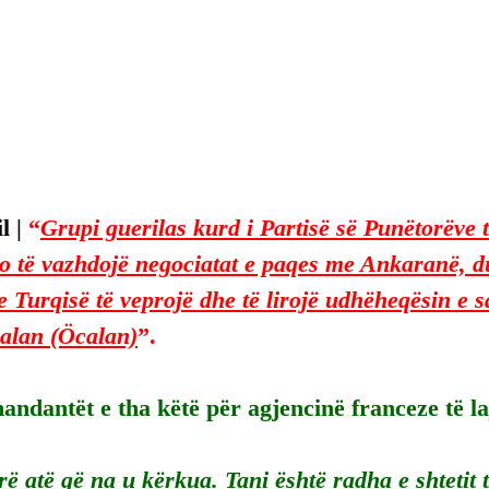
 | 
“
Grupi guerilas kurd i Partisë së Punëtorëve t
 të vazhdojë negociatat e paqes me Ankaranë, du
 Turqisë të veprojë dhe të lirojë udhëheqësin e sa
alan (Öcalan)
”.
ndantët e tha këtë për agjencinë franceze të l
ë atë që na u kërkua. Tani është radha e shtetit 