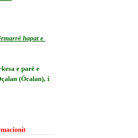
ërmarrë hapat e 
kesa e parë e 
Oçalan (Öcalan), i 
ormacionit