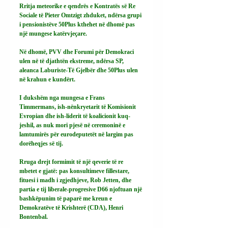
Rritja meteorike e qendrës e Kontratës së Re 
Sociale të Pieter Omtzigt zhduket, ndërsa grupi 
i pensionistëve 50Plus kthehet në dhomë pas 
një mungese katërvjeçare.
Në dhomë, PVV dhe Forumi për Demokraci 
ulen në të djathtën ekstreme, ndërsa SP, 
aleanca Laburiste-Të Gjelbër dhe 50Plus ulen 
në krahun e kundërt.
I dukshëm nga mungesa e Frans 
Timmermans, ish-nënkryetarit të Komisionit 
Evropian dhe ish-liderit të koalicionit kuq-
jeshil, as nuk mori pjesë në ceremoninë e 
lamtumirës për eurodeputetët në largim pas 
dorëheqjes së tij.
Rruga drejt formimit të një qeverie të re 
mbetet e gjatë: pas konsultimeve fillestare, 
fituesi i madh i zgjedhjeve, Rob Jetten, dhe 
partia e tij liberale-progresive D66 njoftuan një 
bashkëpunim të paparë me kreun e 
Demokratëve të Krishterë (CDA), Henri 
Bontenbal.