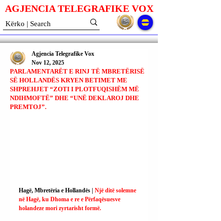
AGJENCIA TELEGRAFIKE V
O
X
Agjencia Telegrafike Vox
Nov 12, 2025
PARLAMENTARËT E RINJ TË MBRETËRISË
SË HOLLANDËS KRYEN BETIMET ME
SHPREHJET “ZOTI I PLOTFUQISHËM MË
NDIHMOFTË” DHE “UNË DEKLAROJ DHE
PREMTOJ”.
Hagë, Mbretëria e Hollandës | 
Një ditë solemne 
në Hagë, ku Dhoma e re e Përfaqësuesve 
holandeze mori zyrtarisht formë.