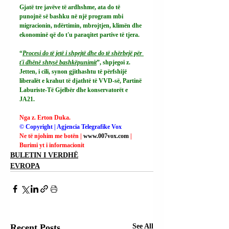
Gjatë tre javëve të ardhshme, ata do të 
punojnë së bashku në një program mbi 
migracionin, ndërtimin, mbrojtjen, klimën dhe 
ekonominë që do t'u paraqitet partive të tjera.
“
Procesi do të jetë i shpejtë dhe do të shërbejë për 
t'i dhënë shtysë bashkëpunimit
”, shpjegoi z. 
Jetten, i cili, synon gjithashtu të përfshijë 
liberalët e krahut të djathtë të VVD-së, Partinë 
Laburiste-Të Gjelbër dhe konservatorët e 
JA21.
Nga z. Erton Duka.
© Copyright | Agjencia Telegrafike Vox
Ne të njohim me botën | 
www.007vox.com
| 
Burimi yt i informacionit
BULETIN I VERDHË
EVROPA
Recent Posts
See All