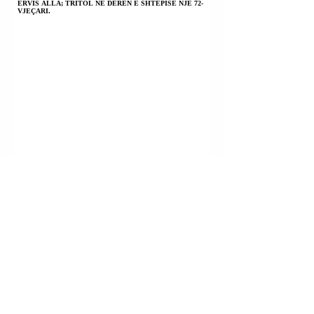
ERVIS ALLA; TRITOL NË DERËN E SHTËPISË NJË 72-
VJEÇARI.