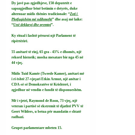
Dy javë pas zgjedhjeve, 150 deputetët e 
sapozgjedhur bënë betimin e detyrës, duke 
alternuar midis thënies tradicionale: “
Zoti i 
Plotfuqishëm më ndihmoftë
” dhe asaj më laike: 
“
Unë deklaroj dhe premtoj
”.
Ky ritual i lashtë përuroi një Parlament të 
ripërtërirë.
55 anëtarë të rinj, 65 gra - 43% e dhomës, një 
rekord historik; mosha mesatare bie nga 45 në 
44 vjeç.
Midis Tuid Kamër (Tweede Kamer), anëtari më 
i ri është 27-vjeçari Etkin Armut, një anëtar i 
CDA-së së Demokratëve të Krishterë, i 
zgjedhur në vendin e fundit të disponueshëm.
Më i vjetri, Raymond de Roon, 73 vjeç, një 
veteran i partisë së ekstremit të djathtë PVV të 
Geert Wilders, u betua për mandatin e shtatë 
radhazi.
Grupet parlamentare mbeten 15.