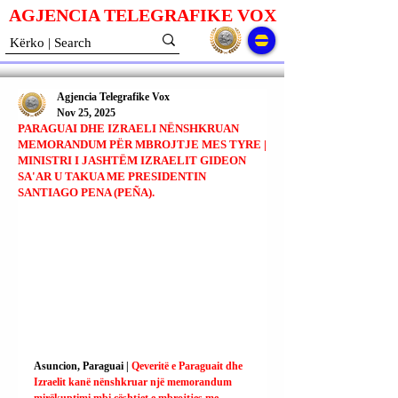
AGJENCIA TELEGRAFIKE V
O
X
Agjencia Telegrafike Vox
Nov 25, 2025
PARAGUAI DHE IZRAELI NËNSHKRUAN
MEMORANDUM PËR MBROJTJE MES TYRE |
MINISTRI I JASHTËM IZRAELIT GIDEON
SA'AR U TAKUA ME PRESIDENTIN
SANTIAGO PENA (PEÑA).
Asuncion, Paraguai | 
Qeveritë e Paraguait dhe 
Izraelit kanë nënshkruar një memorandum 
mirëkuptimi mbi çështjet e mbrojtjes me 