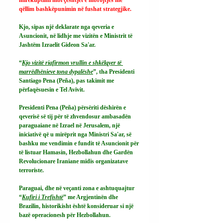
qëllim bashkëpunimin në fushat strategjike.
Kjo, sipas një deklarate nga qeveria e 
Asuncionit, në lidhje me vizitën e Ministrit të 
Jashtëm Izraelit Gideon Sa'ar.
“
Kjo vizitë riafirmon vrullin e shkëlqyer të 
marrëdhënieve tona dypalëshe
”, tha Presidenti 
Santiago Pena (Peña), pas takimit me 
përfaqësuesin e Tel Avivit.
Presidenti Pena (Peña) përsëriti dëshirën e 
qeverisë së tij për të zhvendosur ambasadën 
paraguaiane në Izrael në Jerusalem, një 
iniciativë që u mirëprit nga Ministri Sa'ar, së 
bashku me vendimin e fundit të Asuncionit për 
të listuar Hamasin, Hezbollahun dhe Gardën 
Revolucionare Iraniane midis organizatave 
terroriste.
Paraguai, dhe në veçanti zona e ashtuquajtur 
“
Kufiri i Trefishtë
” me Argjentinën dhe 
Brazilin, historikisht është konsideruar si një 
bazë operacionesh për Hezbollahun.