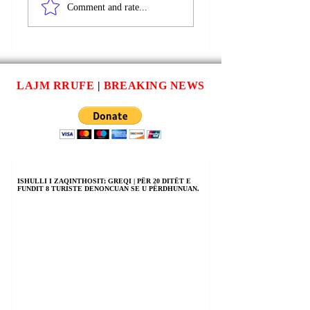
JASHTËM
JASHTËM
Comment and rate...
IZRAELIT GIDEON
IZRAELIT GIDE
SA'AR I DËRGOI
SA'AR: DY
NJË LETËR
MINISTRE
PRESIDENTES SË
SPANJOLLE U
KOMISIONIT TË
SHPALLËN
LAJM RRUFE
|
BREAKING NEWS
BE-së URSULA VON
“PERSONA NON
DER LEIEN
GRATA” NË
(LEYEN) PAS
IZRAEL.
PROPOZIMIT PËR
TË PEZULLUAR
MARRËVESHJEN E
ASOCIIMIT BE-
ISHULLI I ZAQINTHOSIT; GREQI | PËR 20 DITËT E
FUNDIT 8 TURISTE DENONCUAN SE U PËRDHUNUAN.
IZRAEL.