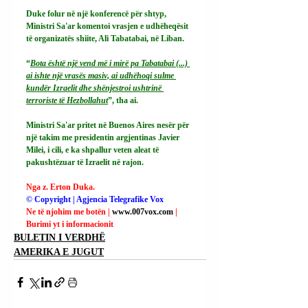
Duke folur në një konferencë për shtyp, 
Ministri Sa'ar komentoi vrasjen e udhëheqësit 
të organizatës shiite, Ali Tabatabai, në Liban.
“
Bota është një vend më i mirë pa Tabatabai (...) 
ai ishte një vrasës masiv, ai udhëhoqi sulme 
kundër Izraelit dhe shënjestroi ushtrinë 
terroriste të Hezbollahut
”, tha ai.
Ministri Sa'ar pritet në Buenos Aires nesër për 
një takim me presidentin argjentinas Javier 
Milei, i cili, e ka shpallur veten aleat të 
pakushtëzuar të Izraelit në rajon.
Nga z. Erton Duka.
© Copyright | Agjencia Telegrafike Vox
Ne të njohim me botën | 
www.007vox.com
| 
Burimi yt i informacionit
BULETIN I VERDHË
AMERIKA E JUGUT