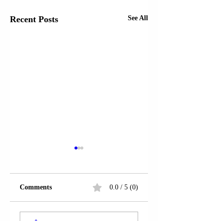
Recent Posts
See All
Comments
0.0 / 5 (0)
MINISTRI I
MINISTRI I