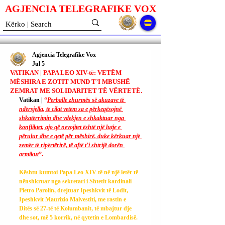
AGJENCIA TELEGRAFIKE V
O
X
Agjencia Telegrafike Vox
Jul 5
VATIKAN | PAPA LEO XIV-të: VETËM
MËSHIRA E ZOTIT MUND T’I MBUSHË
ZEMRAT ME SOLIDARITET TË VËRTETË.
Vatikan | 
“
Përballë zhurmës së akuzave të 
ndërsjella, të cilat vetëm sa e përkeqësojnë 
shkatërrimin dhe vdekjen e shkaktuar nga 
konfliktet, ajo që nevojitet është një lutje e 
përulur dhe e qetë për mëshirë, duke kërkuar një 
zemër të ripërtërirë, të aftë t’i shtrijë dorën 
armikut
”.
Kështu kumtoi Papa Leo XIV-të në një letër të 
nënshkruar nga sekretari i Shtetit kardinali 
Pietro Parolin, drejtuar Ipeshkvit të Lodit, 
Ipeshkvit Maurizio Malvestiti, me rastin e 
Ditës së 27-të të Kolumbanit, të mbajtur dje 
dhe sot, më 5 korrik, në qytetin e Lombardisë.