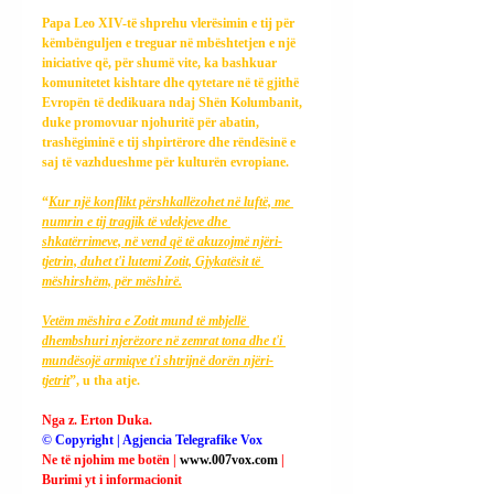
Papa Leo XIV-të shprehu vlerësimin e tij për 
këmbënguljen e treguar në mbështetjen e një 
iniciative që, për shumë vite, ka bashkuar 
komunitetet kishtare dhe qytetare në të gjithë 
Evropën të dedikuara ndaj Shën Kolumbanit, 
duke promovuar njohuritë për abatin, 
trashëgiminë e tij shpirtërore dhe rëndësinë e 
saj të vazhdueshme për kulturën evropiane.
“
Kur një konflikt përshkallëzohet në luftë, me 
numrin e tij tragjik të vdekjeve dhe 
shkatërrimeve, në vend që të akuzojmë njëri-
tjetrin, duhet t'i lutemi Zotit, Gjykatësit të 
mëshirshëm, për mëshirë.
Vetëm mëshira e Zotit mund të mbjellë 
dhembshuri njerëzore në zemrat tona dhe t'i 
mundësojë armiqve t'i shtrijnë dorën njëri-
tjetrit
”, u tha atje.
Nga z. Erton Duka.
© Copyright | Agjencia Telegrafike Vox
Ne të njohim me botën | 
www.007vox.com
| 
Burimi yt i informacionit