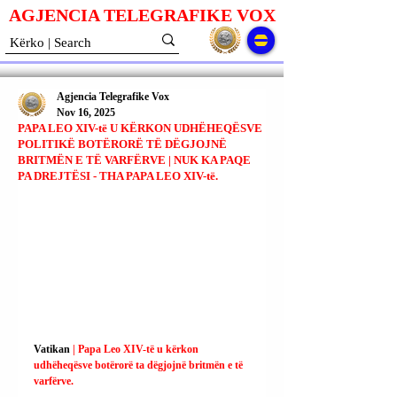
AGJENCIA TELEGRAFIKE V
O
X
Agjencia Telegrafike Vox
Nov 16, 2025
PAPA LEO XIV-të U KËRKON UDHËHEQËSVE
POLITIKË BOTËRORË TË DËGJOJNË
BRITMËN E TË VARFËRVE | NUK KA PAQE
PA DREJTËSI - THA PAPA LEO XIV-të.
Vatikan
 | Papa Leo XIV-të u kërkon 
udhëheqësve botërorë ta dëgjojnë britmën e të 
varfërve.