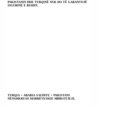
PAKISTANIN DHE TURQINË NUK DO TË GARANTOJË
SIGURINË E RIADIT.
TURQIA + ARABIA SAUDITE + PAKISTANI
NËNSHKRUAN MARRËVESHJE MBROJTJEJE.