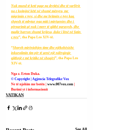
Nuk mund të ketë paqe pa drejtësi dhe të varfërit 
na e kujtojnë këtë në shumë mënyra, me 
migrimin e tyre, si dhe me britmën e tyre kaq 
shpesh të mbytur nga miti i mirëqenies dhe i 
përparimit që nuk i merr të gjithë parasysh, dhe 
madje harron shumë krijesa, duke i lënë në fatin 
e tyre
”, tha Papa Leo XIV-të.
“
Shpreh mirënjohjen time dhe njëkohësisht 
inkurajimin tim për të qenë një ndërgjegje 
gjithnjë e më kritike në shoqëri
”, tha Papa Leo 
XIV-të.
Nga z. Erton Duka.
© Copyright | Agjencia Telegrafike Vox
Ne të njohim me botën | 
www.007vox.com
| 
Burimi yt i informacionit
VATIKAN
Recent Posts
See All