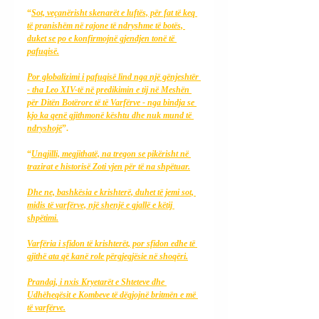
“
Sot, veçanërisht skenarët e luftës, për fat të keq 
të pranishëm në rajone të ndryshme të botës, 
duket se po e konfirmojnë gjendjen tonë të 
pafuqisë.
Por globalizimi i pafuqisë lind nga një gënjeshtër 
- tha Leo XIV-të në predikimin e tij në Meshën 
për Ditën Botërore të të Varfërve - nga bindja se 
kjo ka qenë gjithmonë kështu dhe nuk mund të 
ndryshojë
”.
“
Ungjilli, megjithatë, na tregon se pikërisht në 
trazirat e historisë Zoti vjen për të na shpëtuar.
Dhe ne, bashkësia e krishterë, duhet të jemi sot, 
midis të varfërve, një shenjë e gjallë e këtij 
shpëtimi.
Varfëria i sfidon të krishterët, por sfidon edhe të 
gjithë ata që kanë role përgjegjësie në shoqëri.
Prandaj, i nxis Kryetarët e Shteteve dhe 
Udhëheqësit e Kombeve të dëgjojnë britmën e më 
të varfërve.