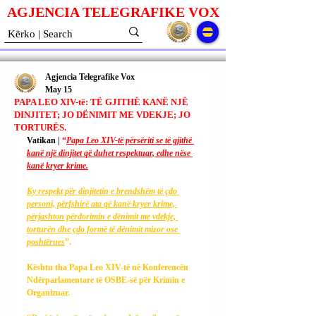
AGJENCIA TELEGRAFIKE V
O
X
Agjencia Telegrafike Vox
May 15
PAPA LEO XIV-të: TË GJITHË KANË NJË
DINJITET; JO DËNIMIT ME VDEKJE; JO
TORTURËS.
Vatikan | 
“
Papa Leo XIV-të përsëriti se të gjithë 
kanë një dinjitet që duhet respektuar, edhe nëse 
kanë kryer krime.
Ky
 respekt për dinjitetin e brendshëm të çdo 
personi, përfshirë ata që kanë kryer krime, 
përjashton përdorimin e dënimit me vdekje, 
torturën dhe çdo formë të dënimit mizor ose 
poshtërues
”.
Kështu tha Papa Leo XIV-të në Konferencën 
Ndërparlamentare të OSBE-së për Krimin e 
Organizuar.