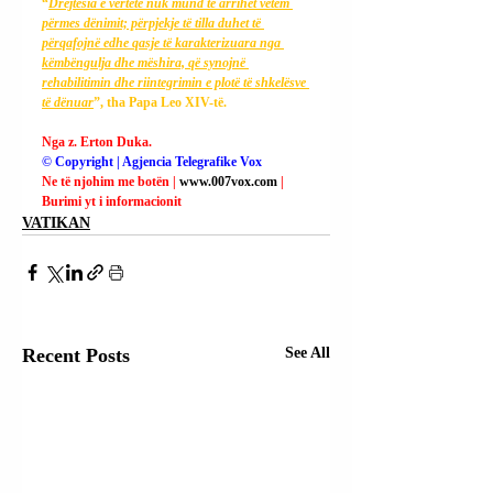
“
Drejtësia e vërtetë nuk mund të arrihet vetëm 
përmes dënimit; përpjekje të tilla duhet të 
përqafojnë edhe qasje të karakterizuara nga 
këmbëngulja dhe mëshira, që synojnë 
rehabilitimin dhe riintegrimin e plotë të shkelësve 
të dënuar
”, tha Papa Leo XIV-të.
Nga z. Erton Duka.
© Copyright | Agjencia Telegrafike Vox
Ne të njohim me botën | 
www.007vox.com
| 
Burimi yt i informacionit
VATIKAN
Recent Posts
See All