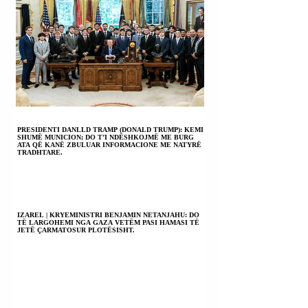
PRESIDENTI DANLLD TRAMP (DONALD TRUMP): KEMI
SHUMË MUNICION; DO T’I NDËSHKOJMË ME BURG
ATA QË KANË ZBULUAR INFORMACIONE ME NATYRË
TRADHTARE.
IZAREL | KRYEMINISTRI BENJAMIN NETANJAHU: DO
TË LARGOHEMI NGA GAZA VETËM PASI HAMASI TË
JETË ÇARMATOSUR PLOTËSISHT.