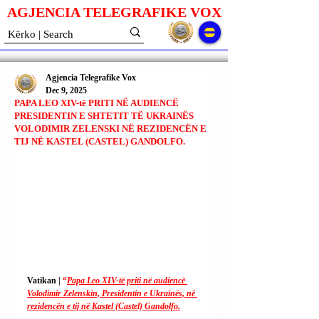
AGJENCIA TELEGRAFIKE V
O
X
Agjencia Telegrafike Vox
Dec 9, 2025
PAPA LEO XIV-të PRITI NË AUDIENCË
PRESIDENTIN E SHTETIT TË UKRAINËS
VOLODIMIR ZELENSKI NË REZIDENCËN E
TIJ NË KASTEL (CASTEL) GANDOLFO.
Vatikan | 
“
Papa Leo XIV-të priti në audiencë 
Volodimir Zelenskin, Presidentin e Ukrainës, në 
rezidencën e tij në Kastel (Castel) Gandolfo.