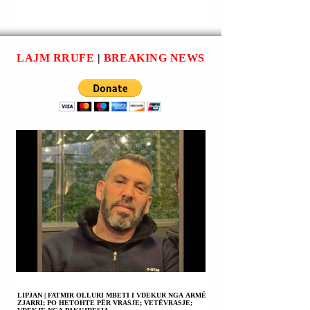
HAPEN DYERT E
NDËRMJETËSIM
PAQES DHE LE TË
MES UKRAINËS
KËTHEHET
DHE RUSISË.
SHPRESA.
LAJM RRUFE
|
BREAKING NEWS
LIPJAN | FATMIR OLLURI MBETI I VDEKUR NGA ARMË
ZJARRI; PO HETOHTE PËR VRASJE; VETËVRASJE;