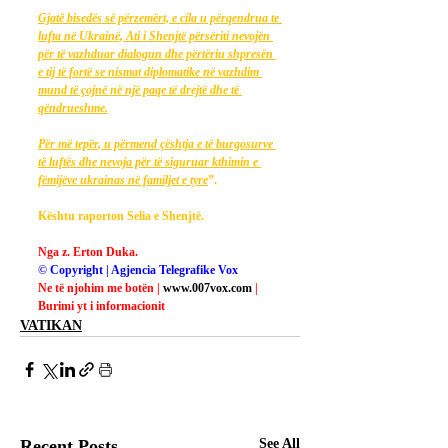
Gjatë bisedës së përzemërt, e cila u përqendrua te 
lufta në Ukrainë, Ati i Shenjtë përsëriti nevojën 
për të vazhduar dialogun dhe përtëriu shpresën 
e tij të fortë se nismat diplomatike në vazhdim 
mund të çojnë në një paqe të drejtë dhe të 
qëndrueshme.
Për më tepër, u përmend çështja e të burgosurve 
të luftës dhe nevoja për të siguruar kthimin e 
fëmijëve ukrainas në familjet e tyre
”.
Kështu raporton Selia e Shenjtë.
Nga z. Erton Duka.
© Copyright | Agjencia Telegrafike Vox
Ne të njohim me botën | 
www.007vox.com
| 
Burimi yt i informacionit
VATIKAN
Recent Posts
See All