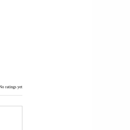
of 5 stars.
No ratings yet