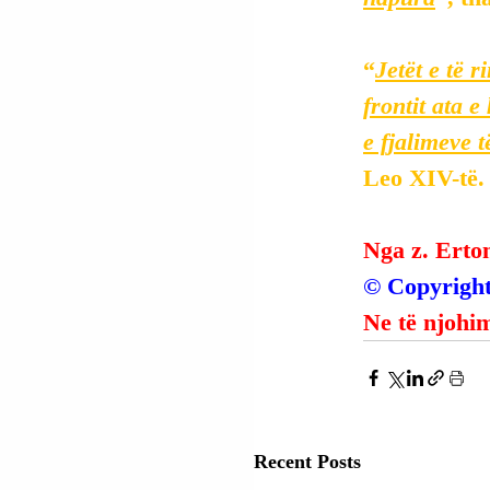
“
Jetët e të r
frontit ata 
e fjalimeve 
Leo XIV-të.
Nga z. Erto
© Copyright
Ne të njohim
Recent Posts