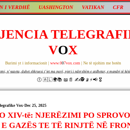
N I VERDHË
UASHINGTON
VATIKAN
CFR
JENCIA TELEGRAFI
V
O
X
Burimi yt i informacionit |
www.0
0
7vox.com
| Ne të njohim me botën
ni, n’gazeta, duhet shkruesi t’jet ma parë, njeri i ndershëm e atdhetar, e mandej të këtë d
🕕 🇦🇱🌍📚 📖📄 ✍🕵️📡⚡️📢 🎖
legrafike Vox
Dec 25, 2025
O XIV-të: NJERËZIMI PO SPROV
E GAZËS TE TË RINJTË NË FRO