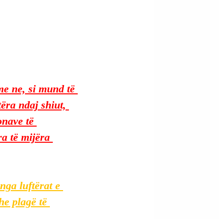
me ne, si mund të 
ëra ndaj shiut, 
onave të 
a të mijëra 
nga luftërat e 
e plagë të 