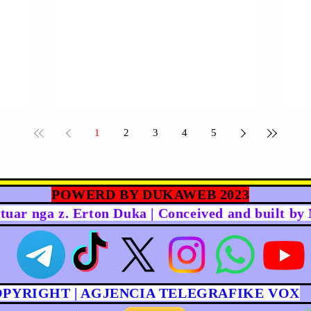
1
2
3
4
5
POWERD BY DUKAWEB 2023
rtuar nga z. Erton Duka | Conceived and built b
OPYRIGHT | AGJENCIA TELEGRAFIKE VOX