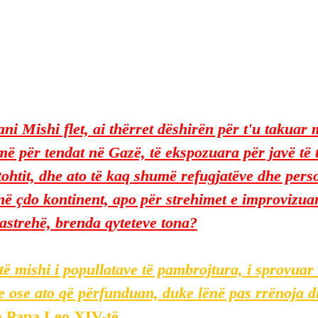
ani Mishi flet, ai thërret dëshirën për t'u takuar 
 për tendat në Gazë, të ekspozuara për javë të t
ftohtit, dhe ato të kaq shumë refugjatëve dhe pers
ë çdo kontinent, apo për strehimet e improvizuar
pastrehë, brenda qyteteve tona?
të mishi i popullatave të pambrojtura, i sprovuar 
ose ato që përfunduan, duke lënë pas rrënoja dh
a Papa Leo XIV-të.