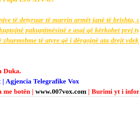
injve të detyruar të marrin armët janë të brishta, 
e kuptojnë pakuptimësinë e asaj që kërkohet prej t
të zhurmshme të atyre që i dërgojnë ata drejt vdek
n Duka.
 | Agjencia Telegrafike Vox
 me botën | 
www.007vox.com
| Burimi yt i inf