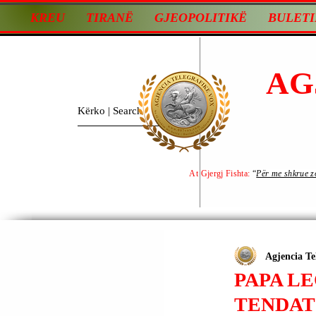
KREU
TIRANË
GJEOPOLITIKË
BULETI
AG
At Gjergj Fishta:
“
Për me shkrue zot
Agjencia Te
PAPA LE
TENDAT 