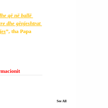
dhe që në ballë 
yre dhe gënjeshtrat 
jes
”, tha Papa 
ormacionit
See All