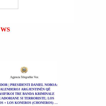
PAPA LEO XIV-të
PARALAJMËROI KURINË
ROMAKE PËR DËSHIRËN
PËR PUSHTET.
EWS
Agjencia Telegrafike Vox
DOR | PRESIDENTI DANIEL NOBOA:
FALENDEROJ ARGJENTINËN QË
SIFIKOI TRE BANDA KRIMINALE
UADORIANE SI TERRORISTE; LOS
S + LOS KONEROS (CHONEROS) +