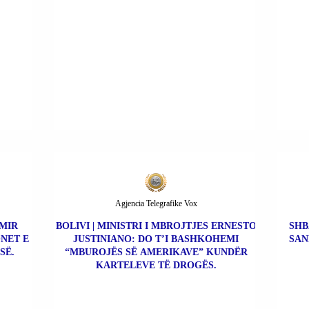
PËR KAPOT E DROGËS.
ÇO
Agjencia Telegrafike Vox
IMIR
BOLIVI | MINISTRI I MBROJTJES ERNESTO
SHB
NET E
JUSTINIANO: DO T’I BASHKOHEMI
SAN
SË.
“MBUROJËS SË AMERIKAVE” KUNDËR
KARTELEVE TË DROGËS.