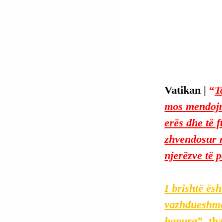
Vatikan | 
“
T
mos mendojmë
erës dhe të 
zhvendosur n
njerëzve të 
I brishtë ësh
vazhdueshme 
hapura
”, th