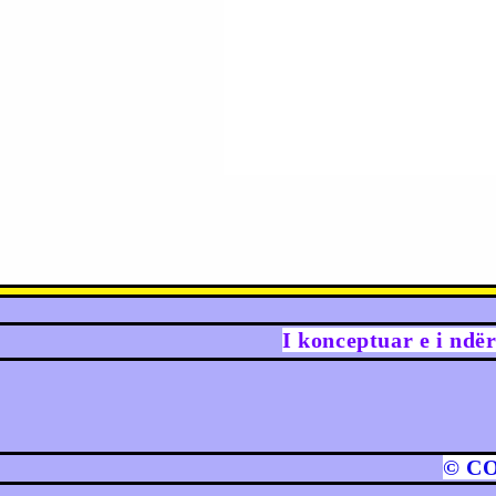
I konceptuar e i ndë
© C