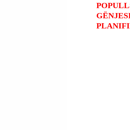
POPULL
GËNJES
PLANIF