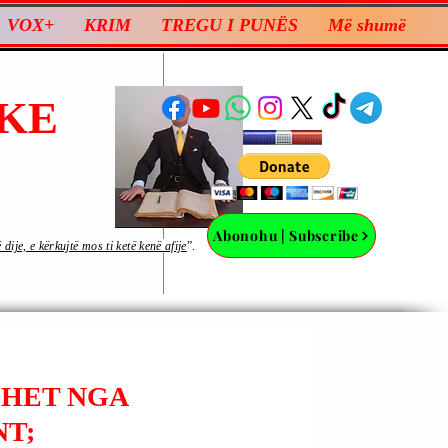
VOX+
KRIM
TREGU I PUNËS
Më shumë
KE
Abonohu | Subscribe
ije, e kërkujtë mos ti ketë kenë afije
”.
OHET NGA
NT;