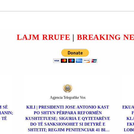
AFT
PAPA LEO XIV-të PO
INË;
KRYESON MESHËN E TIJ
DUHET
TË PARË TË NATËS SË
KRISHTLINDJEVE.
LAJM RRUFE
|
BREAKING N
Agjencia Telegrafike Vox
M SË
KILI | PRESIDENTI JOSE ANTONIO KAST
EKUA
RANIN;
PO SHTYN PËRPARA REFORMËN
 TË
KUSHTETUESE; SIGURIA E QYTETARËVE
KLA
DO TË SANKSIONOHET SI DETYRË E
EK
SHTETIT; REGJIM PENITENCIAR 41 BIS
LOBO