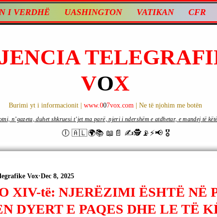
N I VERDHË
UASHINGTON
VATIKAN
CFR
JENCIA TELEGRAFI
V
O
X
Burimi yt i informacionit |
www.0
0
7vox.com
| Ne të njohim me botën
ni, n’gazeta, duhet shkruesi t’jet ma parë, njeri i ndershëm e atdhetar, e mandej të këtë d
🕕 🇦🇱🌍📚 📖📄 ✍🕵️📡⚡️📢 🎖
legrafike Vox
Dec 8, 2025
O XIV-të: NJERËZIMI ËSHTË NË 
EN DYERT E PAQES DHE LE TË 