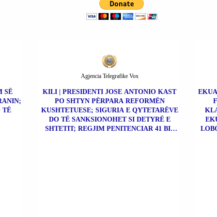
Agjencia Telegrafike Vox
M SË
KILI | PRESIDENTI JOSE ANTONIO KAST
EKUA
RANIN;
PO SHTYN PËRPARA REFORMËN
 TË
KUSHTETUESE; SIGURIA E QYTETARËVE
KLA
DO TË SANKSIONOHET SI DETYRË E
EK
SHTETIT; REGJIM PENITENCIAR 41 BIS
LOBO
PËR KAPOT E DROGËS.
ÇO