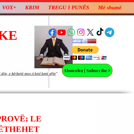
VOX+
KRIM
TREGU I PUNËS
Më shumë
KE
Abonohu | Subscribe
ije, e kërkujtë mos ti ketë kenë afije
”.
PROVË; LE
KËTHEHET