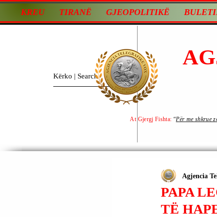
KREU
TIRANË
GJEOPOLITIKË
BULETI
AG
At Gjergj Fishta:
“
Për me shkrue zot
Agjencia Te
PAPA LE
TË HAP