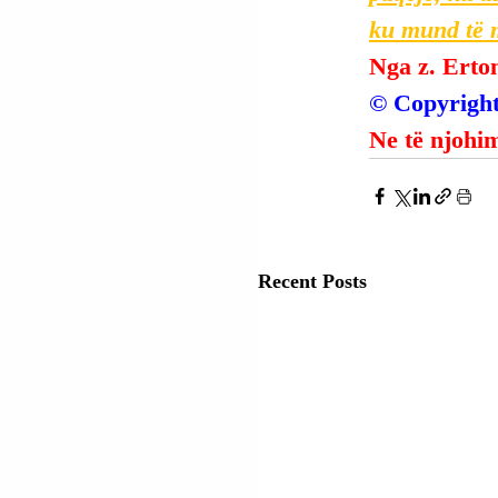
ku mund të m
Nga z. Erto
© Copyright
Ne të njohim
Recent Posts