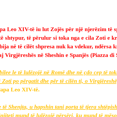
pa Leo XIV-të iu lut Zojës për një njerëzim të s
ë shtypur, të përulur si toka nga e cila Zoti e kr
bija në të cilët shpresa nuk ka vdekur, ndërsa k
j Virgjëreshës në Sheshin e Spanjës (Piazza di
ilee le të lulëzojë në Romë dhe në çdo cep të tok
 Zoti po përgatit dhe për të cilën ti, o Virgjëreshë
Papa Leo XIV-të.
 të Shenjta, u hapshin tani porta të tjera shtëpis
injiteti mund të lulëzojë përsëri, ku mund të më