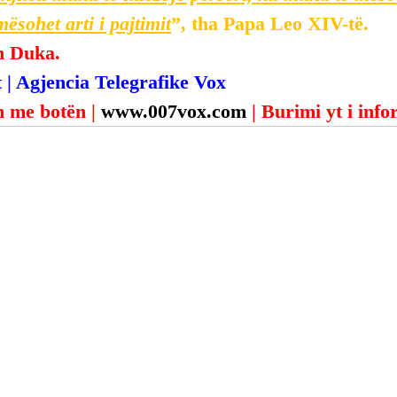
ësohet arti i pajtimit
”, tha Papa Leo XIV-të.
n Duka.
 | Agjencia Telegrafike Vox
 me botën | 
www.007vox.com
| Burimi yt i inf