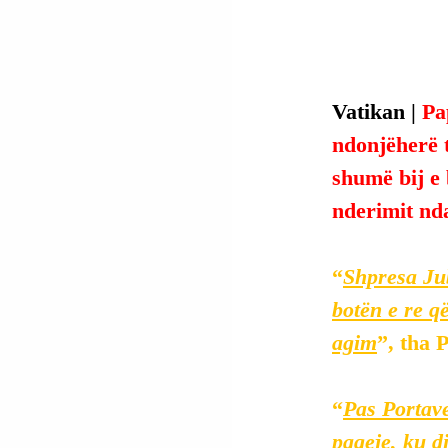
Vatikan | 
Pa
ndonjëherë t
shumë bij e 
nderimit nda
“
Shpresa Jub
botën e re që
agim
”, tha 
“
Pas Portave
paqeje, ku d