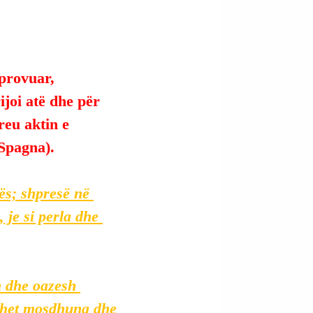
provuar, 
ijoi atë dhe për 
reu aktin e 
 Spagna).
ës; shpresë në 
, je si perla dhe 
h dhe oazesh 
sohet mosdhuna dhe 