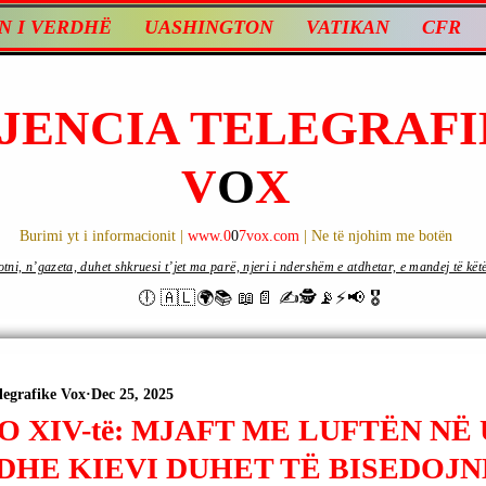
N I VERDHË
UASHINGTON
VATIKAN
CFR
JENCIA TELEGRAFI
V
O
X
Burimi yt i informacionit |
www.0
0
7vox.com
| Ne të njohim me botën
ni, n’gazeta, duhet shkruesi t’jet ma parë, njeri i ndershëm e atdhetar, e mandej të këtë d
🕕 🇦🇱🌍📚 📖📄 ✍🕵️📡⚡️📢 🎖
legrafike Vox
Dec 25, 2025
O XIV-të: MJAFT ME LUFTËN NË
DHE KIEVI DUHET TË BISEDOJN