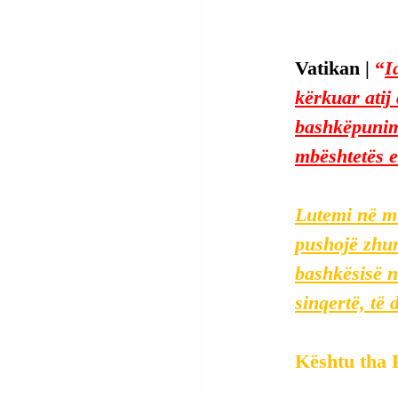
Vatikan | 
“
I
kërkuar atij
bashkëpunimi,
mbështetës e
Lutemi në më
pushojë zhur
bashkësisë n
sinqertë, të
Kështu tha P