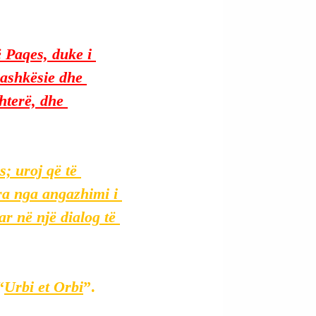
ë Paqes, duke i 
bashkësie dhe 
hterë, dhe 
; uroj që të 
ra nga angazhimi i 
r në një dialog të 
“
Urbi et Orbi
”.