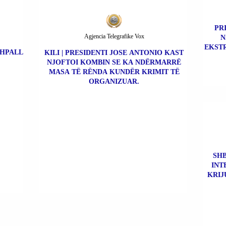
PR
Agjencia Telegrafike Vox
N
EKSTR
SHPALL
KILI | PRESIDENTI JOSE ANTONIO KAST
NJOFTOI KOMBIN SE KA NDËRMARRË
MASA TË RËNDA KUNDËR KRIMIT TË
ORGANIZUAR.
SHB
INT
KRIJ