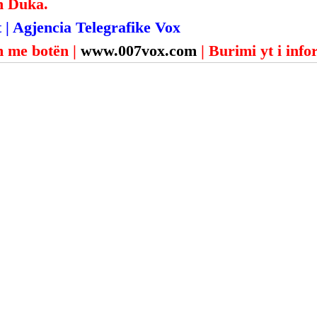
n Duka.
 | Agjencia Telegrafike Vox
 me botën | 
www.007vox.com
| Burimi yt i inf