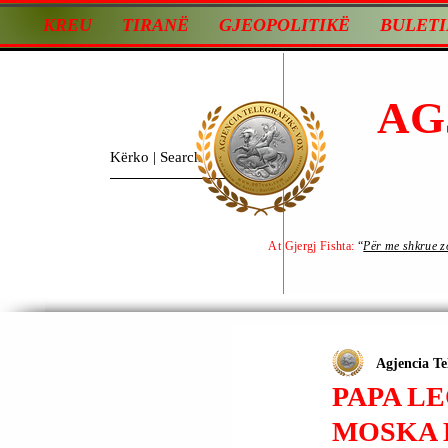
KREU
TIRANË
GJEOPOLITIKË
BULETI
AG
At Gjergj Fishta:
“
Për me shkrue zot
Agjencia Te
PAPA LE
MOSKA 