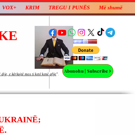
VOX+
KRIM
TREGU I PUNËS
Më shumë
KE
Abonohu | Subscribe
ije, e kërkujtë mos ti ketë kenë afije
”.
 UKRAINË;
Ë.