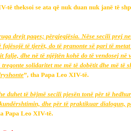
-të theksoi se ata që nuk duan nuk janë të shpë
ruga drejt paqes; përgjegjësia. Nëse secili prej ne
 fajësojë të tjerët, do të pranonte së pari të metat 
t falje, dhe në të njëjtën kohë do të vendosej në 
 tregonte solidaritet me më të dobëtit dhe më të s
dryshonte
”, tha Papa Leo XIV-të.
 duhet të bëjmë secili pjesën tonë për të hedhur 
undërshtimin, dhe për të praktikuar dialogun, 
ha Papa Leo XIV-të.