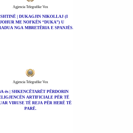
Agjencia Telegrafike Vox
ISHTINË | DUKAGJIN NIKOLLAJ (I
JOHUR ME NOFKËN “DUKA”) U
ADUA NGA MBRETËRIA E SPANJËS.
Agjencia Telegrafike Vox
A-ës | SHKENCËTARËT PËRDORIN
ELIGJENCËN ARTIFICIALE PËR TË
UAR VIRUSE TË REJA PËR HERË TË
PARË.