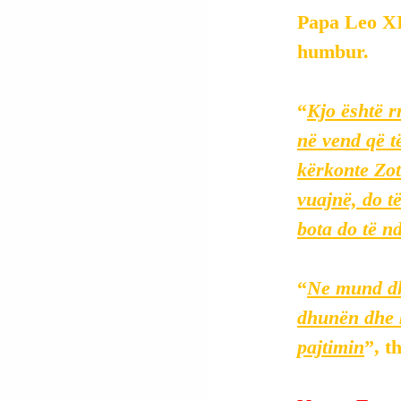
Papa Leo XIV
humbur.
“
Kjo është r
në vend që të
kërkonte Zoti
vuajnë, do të
bota do të n
“
Ne mund dhe
dhunën dhe k
pajtimin
”, t