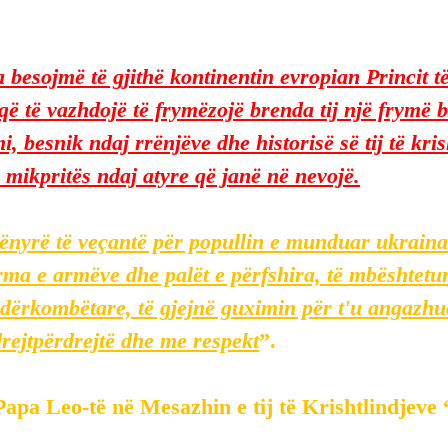
a besojmë të gjithë kontinentin evropian Princit t
 që të vazhdojë të frymëzojë brenda tij një frymë 
 besnik ndaj rrënjëve dhe historisë së tij të kris
 mikpritës ndaj atyre që janë në nevojë.
nyrë të veçantë për popullin e munduar ukrainas
ma e armëve dhe palët e përfshira, të mbështetu
dërkombëtare, të gjejnë guximin për t'u angazhua
 drejtpërdrejtë dhe me respekt
”.
apa Leo-të në Mesazhin e tij të Krishtlindjeve 