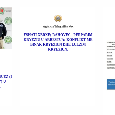
Agjencia Telegrafike Vox
FSHATI XËRXE; RAHOVEC | PËRPARIM
KRYEZIU U ARRESTUA; KONFLIKT ME
BINAK KRYEZIUN DHE LULZIM
KRYEZIUN.
UEZ (I
) U
.