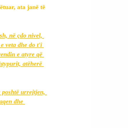
tuar, ata janë të 
sh, në çdo nivel, 
e veta dhe do t'i 
vendin e atyre që 
htypurit, atëherë 
poshtë urrejtjen, 
paqen dhe 