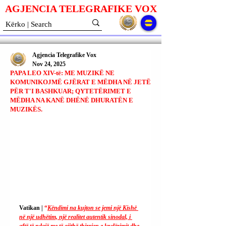
AGJENCIA TELEGRAFIKE V
O
X
Agjencia Telegrafike Vox
Nov 24, 2025
PAPA LEO XIV-të: ME MUZIKË NE
KOMUNIKOJMË GJËRAT E MËDHA NË JETË
PËR T'I BASHKUAR; QYTETËRIMET E
MËDHA NA KANË DHËNË DHURATËN E
MUZIKËS.
Vatikan | 
“
Këndimi na kujton se jemi një Kishë 
në një udhëtim, një realitet autentik sinodal, i 
aftë të ndajë me të gjithë thirrjen e lavdërimit dhe 