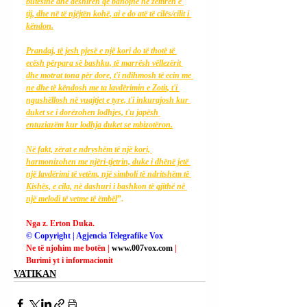
butësinë dhe dëshirën që banojnë në zemrën e 
tij, dhe në të njëjtën kohë, ai e do atë të cilës/cilit i 
këndon.
Prandaj, të jesh pjesë e një kori do të thotë të 
ecësh përpara së bashku, të marrësh vëllezërit 
dhe motrat tona për dore, t'i ndihmosh të ecin me 
ne dhe të këndosh me ta lavdërimin e Zotit, t'i 
ngushëllosh në vuajtjet e tyre, t'i inkurajosh kur 
duket se i dorëzohen lodhjes, t'u japësh 
entuziazëm kur lodhja duket se mbizotëron.
Në fakt, zërat e ndryshëm të një kori, 
harmonizohen me njëri-tjetrin, duke i dhënë jetë 
një lavdërimi të vetëm, një simboli të ndritshëm të 
Kishës, e cila, në dashuri i bashkon të gjithë në 
një melodi të vetme të ëmbël
”.
Nga z. Erton Duka.
© Copyright | Agjencia Telegrafike Vox
Ne të njohim me botën | 
www.007vox.com
| 
Burimi yt i informacionit
VATIKAN