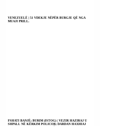
VENEZUELË | 51 VDEKJE NËPËR BURGJE QË NGA
MUAJI PRILL.
FSHATI BANJË; BURIM (ISTOG) | VEZIR HAZIRAJ U
SHPALL NË KËRKIM POLICOR; DARDAN HAXHIAJ
MBETI I PLAGOSUR ME ARMË ZJARRI.