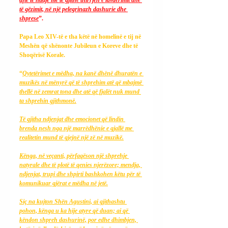
të gëzimit, në një pelegrinazh dashurie dhe 
shprese
”.
Papa Leo XIV-të e tha këtë në homelinë e tij në 
Meshën që shënonte Jubileun e Koreve dhe të 
Shoqërisë Korale.
“
Qytetërimet e mëdha, na kanë dhënë dhuratën e 
muzikës në mënyrë që të shprehim atë që mbajmë 
thellë në zemrat tona dhe atë që fjalët nuk mund 
ta shprehin gjithmonë.
Të gjitha ndjenjat dhe emocionet që lindin 
brenda nesh nga një marrëdhënie e gjallë me 
realitetin mund të gjejnë një zë në muzikë.
Kënga, në veçanti, përfaqëson një shprehje 
natyrale dhe të plotë të qenies njerëzore; mendja, 
ndjenjat, trupi dhe shpirti bashkohen këtu për të 
komunikuar gjërat e mëdha në jetë.
Siç na kujton Shën Agustini, ai gjithashtu 
pohon, kënga u ka hije atyre që duan; ai që 
këndon shpreh dashurinë, por edhe dhimbjen, 