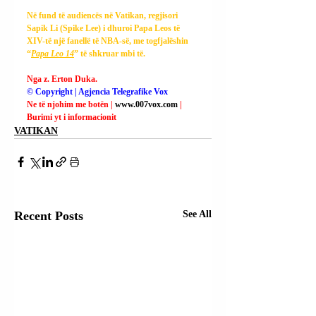
Në fund të audiencës në Vatikan, regjisori 
Sapik Li (Spike Lee) i dhuroi Papa Leos të 
XIV-të një fanellë të NBA-së, me togfjalëshin 
“
Papa Leo 14
” të shkruar mbi të.
Nga z. Erton Duka.
© Copyright | Agjencia Telegrafike Vox
Ne të njohim me botën | 
www.007vox.com
| 
Burimi yt i informacionit
VATIKAN
Recent Posts
See All