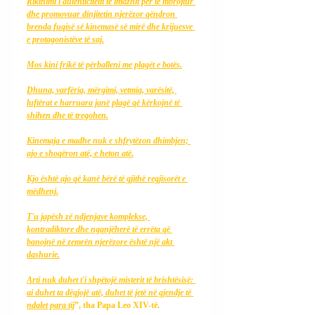
Rikthimi i autenticitetit të imazhit për të mbrojtur 
dhe promovuar dinjitetin njerëzor qëndron 
brenda fuqisë së kinemasë së mirë dhe krijuesve 
e protagonistëve të saj.
Mos kini frikë të përballeni me plagët e botës.
Dhuna, varfëria, mërgimi, vetmia, varësitë, 
luftërat e harruara janë plagë që kërkojnë të 
shihen dhe të tregohen.
Kinemaja e madhe nuk e shfrytëzon dhimbjen; 
ajo e shoqëron atë, e heton atë.
Kjo është ajo që kanë bërë të gjithë regjisorët e 
mëdhenj.
T'u japësh zë ndjenjave komplekse, 
kontradiktore dhe nganjëherë të errëta që 
banojnë në zemrën njerëzore është një akt 
dashurie.
Arti nuk duhet t'i shpëtojë misterit të brishtësisë: 
ai duhet ta dëgjojë atë, duhet të jetë në gjendje të 
ndalet para tij
”, tha Papa Leo XIV-të.