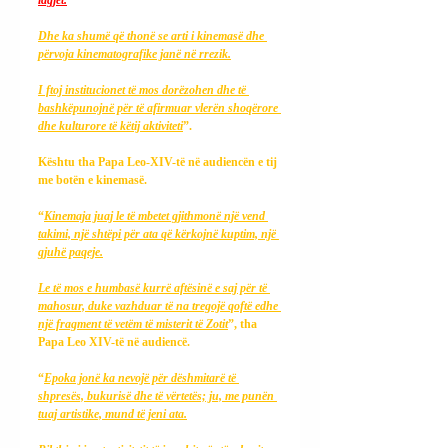
Dhe ka shumë që thonë se arti i kinemasë dhe 
përvoja kinematografike janë në rrezik.
I ftoj institucionet të mos dorëzohen dhe të 
bashkëpunojnë për të afirmuar vlerën shoqërore 
dhe kulturore të këtij aktiviteti
”.
Kështu tha Papa Leo-XIV-të në audiencën e tij 
me botën e kinemasë.
“
Kinemaja juaj le të mbetet gjithmonë një vend 
takimi, një shtëpi për ata që kërkojnë kuptim, një 
gjuhë paqeje.
Le të mos e humbasë kurrë aftësinë e saj për të 
mahosur, duke vazhduar të na tregojë qoftë edhe 
një fragment të vetëm të misterit të Zotit
”, tha 
Papa Leo XIV-të në audiencë.
“
Epoka jonë ka nevojë për dëshmitarë të 
shpresës, bukurisë dhe të vërtetës; ju, me punën 
tuaj artistike, mund të jeni ata.