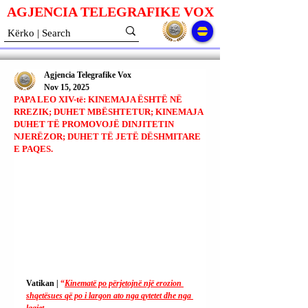
AGJENCIA TELEGRAFIKE V
O
X
Agjencia Telegrafike Vox
Nov 15, 2025
PAPA LEO XIV-të: KINEMAJA ËSHTË NË
RREZIK; DUHET MBËSHTETUR; KINEMAJA
DUHET TË PROMOVOJË DINJITETIN
NJERËZOR; DUHET TË JETË DËSHMITARE
E PAQES.
Vatikan | 
“
Kinematë po përjetojnë një erozion 
shqetësues që po i largon ato nga qytetet dhe nga 
lagjet.