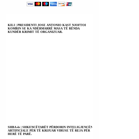
JANË TË
PËRJASHTUAR
NGA LOGJIKA E
PUSHTETIT.
KILI | PRESIDENTI JOSE ANTONIO KAST NJOFTOI
KOMBIN SE KA NDËRMARRË MASA TË RËNDA
KUNDËR KRIMIT TË ORGANIZUAR.
SHBA-ës | SHKENCËTARËT PËRDORIN INTELIGJENCËN
ARTIFICIALE PËR TË KRIJUAR VIRUSE TË REJA PËR
HERË TË PARË.