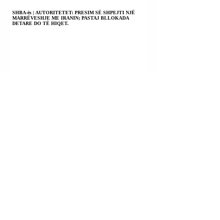
SHBA-ës | AUTORITETET: PRESIM SË SHPEJTI NJË
MARRËVESHJE ME IRANIN; PASTAJ BLLOKADA
DETARE DO TË HIQET.
KILI | PRESIDENTI JOSE ANTONIO KAST PO SHTYN
PËRPARA REFORMËN KUSHTETUESE; SIGURIA E
QYTETARËVE DO TË SANKSIONOHET SI DETYRË E
SHTETIT; REGJIM PENITENCIAR 41 BIS PËR KAPOT E
DROGËS.