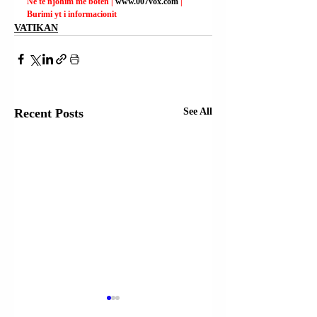
Ne të njohim me botën | 
www.007vox.com
| 
Burimi yt i informacionit
VATIKAN
Recent Posts
See All