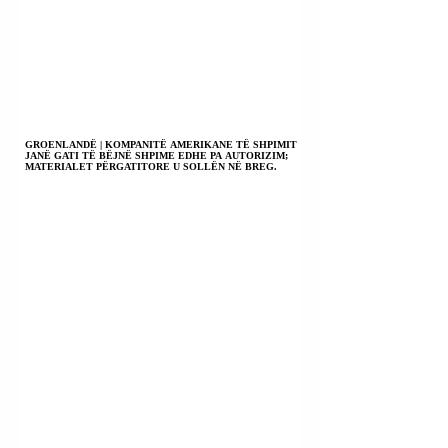
GROENLANDË | KOMPANITË AMERIKANE TË SHPIMIT
JANË GATI TË BËJNË SHPIME EDHE PA AUTORIZIM;
MATERIALET PËRGATITORE U SOLLËN NË BREG.