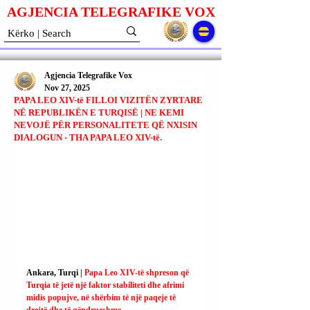
AGJENCIA TELEGRAFIKE V
O
X
Agjencia Telegrafike Vox
Nov 27, 2025
PAPA LEO XIV-të FILLOI VIZITËN ZYRTARE
NË REPUBLIKËN E TURQISË | NE KEMI
NEVOJË PËR PERSONALITETE QË NXISIN
DIALOGUN - THA PAPA LEO XIV-të.
Ankara, Turqi | 
Papa Leo XIV-të shpreson që 
Turqia të jetë një faktor stabiliteti dhe afrimi 
midis popujve, në shërbim të një paqeje të 
drejtë dhe të qëndrueshme.