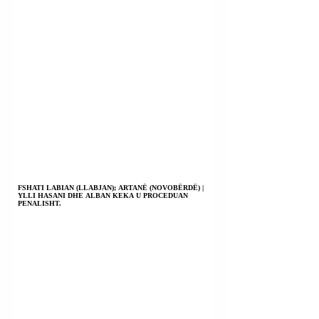
FSHATI LABIAN (LLABJAN); ARTANË (NOVOBËRDË) |
YLLI HASANI DHE ALBAN KEKA U PROCEDUAN
PENALISHT.