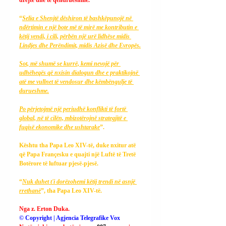
“
Selia e Shenjtë dëshiron të bashkëpunojë në 
ndërtimin e një bote më të mirë me kontributin e 
këtij vendi, i cili, përbën një urë lidhëse midis 
Lindjes dhe Perëndimit, midis Azisë dhe Evropës.
Sot, më shumë se kurrë, kemi nevojë për 
udhëheqës që nxisin dialogun dhe e praktikojnë 
atë me vullnet të vendosur dhe këmbëngulje të 
durueshme.
Po përjetojmë një periudhë konflikti të fortë 
global, në të cilën, mbizotërojnë strategjitë e 
fuqisë ekonomike dhe ushtarake
”.
Kështu tha Papa Leo XIV-të, duke nxitur atë 
që Papa Françesku e quajti një Luftë të Tretë 
Botërore të luftuar pjesë-pjesë.
“
Nuk duhet t'i dorëzohemi këtij trendi në asnjë 
rrethanë
”, tha Papa Leo XIV-të.
Nga z. Erton Duka.
© Copyright | Agjencia Telegrafike Vox