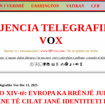
N I VERDHË
UASHINGTON
VATIKAN
CFR
JENCIA TELEGRAFI
V
O
X
Burimi yt i informacionit |
www.0
0
7vox.com
| Ne të njohim me botën
ni, n’gazeta, duhet shkruesi t’jet ma parë, njeri i ndershëm e atdhetar, e mandej të këtë d
🕕 🇦🇱🌍📚 📖📄 ✍🕵️📡⚡️📢 🎖
legrafike Vox
Dec 13, 2025
O XIV-të: EVROPA KA RRËNJË J
NE TË CILAT JANË IDENTITETI I