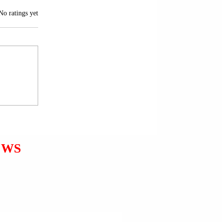
of 5 stars.
No ratings yet
PAPA LEO XIV-të: DUHET
VAZHDUAR DIALOGU DHE
PËRPJEKJET PËR T’I
DHËNË FUND LUFTËS NË
UKRAINË.
EWS