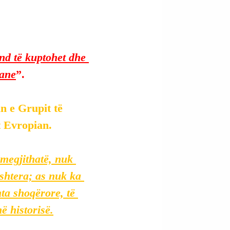
nd të kuptohet dhe 
iane
”.
n e Grupit të 
t Evropian.
 megjithatë, nuk 
ishtera; as nuk ka 
ta shoqërore, të 
ë historisë.