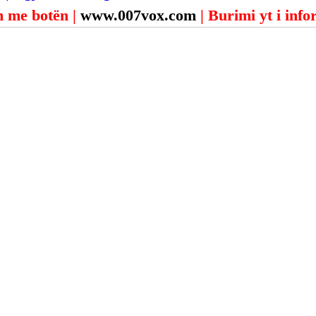
 me botën | 
www.007vox.com
| Burimi yt i inf