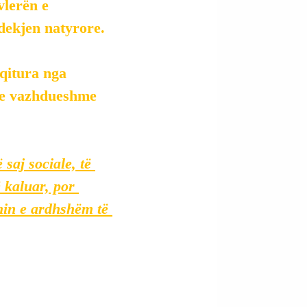
vlerën e 
vdekjen natyrore.
aqitura nga 
a e vazhdueshme 
saj sociale, të 
 kaluar, por 
min e ardhshëm të 