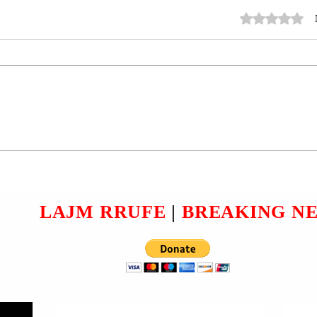
Rated 0 out 
ANI
PRESIDENTI VOLODIMIR
EV
ZELENSKI: E FTOVA PAPA
TË I
LEON XIV-të TË VIZITOJË
UKRAINËN.
LAJM RRUFE
|
BREAKING N