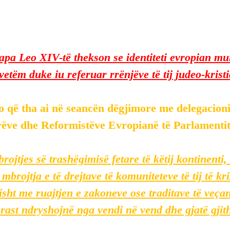
apa Leo XIV-të thekson se identiteti evropian mu
etëm duke iu referuar rrënjëve të tij judeo-krist
o që tha ai në seancën dëgjimore me delegacioni
ëve dhe Reformistëve Evropianë të Parlamenti
brojtjes së trashëgimisë fetare të këtij kontinenti,
 mbrojtja e të drejtave të komuniteteve të tij të kr
sisht me ruajtjen e zakoneve ose traditave të veçan
 rast ndryshojnë nga vendi në vend dhe gjatë gjith