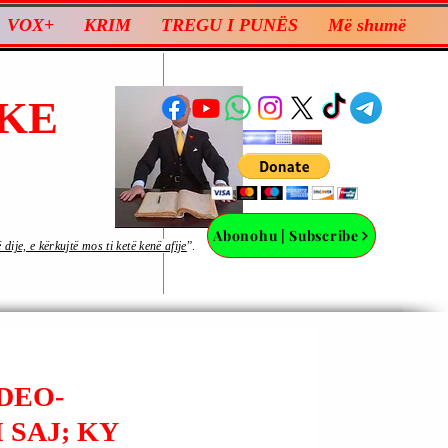
VOX+
KRIM
TREGU I PUNËS
Më shumë
KE
Abonohu | Subscribe
ije, e kërkujtë mos ti ketë kenë afije
”.
UDEO-
 SAJ; KY