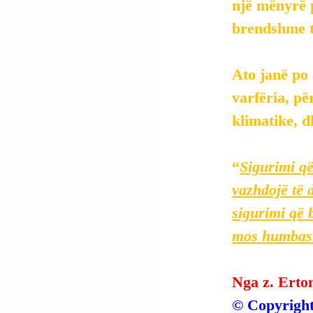
një mënyrë p
brendshme të
Ato janë po 
varfëria, pë
klimatike, d
“
Sigurimi që
vazhdojë të 
sigurimi që 
mos humbas
Nga z. Erto
© Copyright