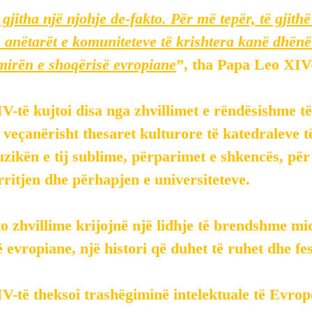
gjitha një njohje de-fakto. Për më tepër, të gjithë
ë anëtarët e komuniteteve të krishtera kanë dhënë
 mirën e shoqërisë evropiane
”, tha Papa Leo XIV-
-të kujtoi disa nga zhvillimet e rëndësishme të
veçanërisht thesaret kulturore të katedraleve të
zikën e tij sublime, përparimet e shkencës, për
ritjen dhe përhapjen e universiteteve.
ëto zhvillime krijojnë një lidhje të brendshme mi
ë evropiane, një histori që duhet të ruhet dhe fe
-të theksoi trashëgiminë intelektuale të Evropë