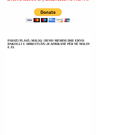
racë, f
FSHATI PLASË; MALIQ | DENIS MEMINI DHE ERVIS
DAKOLLI U ARRESTUAN; 28 AFRIKANË PËR NË MALIN
E ZI.