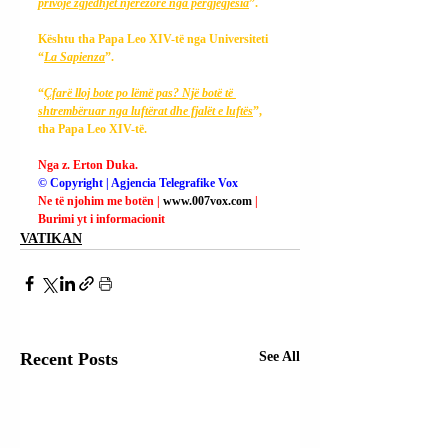
privojë zgjedhjet njerëzore nga përgjegjësia
”.
Kështu tha Papa Leo XIV-të nga Universiteti 
“
La Sapienza
”.
“
Çfarë lloj bote po lëmë pas? Një botë të 
shtrembëruar nga luftërat dhe fjalët e luftës
”, 
tha Papa Leo XIV-të.
Nga z. Erton Duka.
© Copyright | Agjencia Telegrafike Vox
Ne të njohim me botën | 
www.007vox.com
| 
Burimi yt i informacionit
VATIKAN
Recent Posts
See All