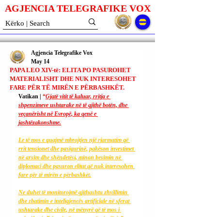
AGJENCIA TELEGRAFIKE V
O
X
Agjencia Telegrafike Vox
May 14
PAPA LEO XIV-të: ELITA PO PASUROHET
MATERIALISHT DHE NUK INTERESOHET
FARE PËR TË MIRËN E PËRBASHKËT.
Vatikan | 
“
Gjatë vitit të kaluar, rritja e 
shpenzimeve ushtarake në të gjithë botën, dhe 
veçanërisht në Evropë, ka qenë e 
jashtëzakonshme.
Le të mos e quajmë mbrojtjen një riarmatim që 
rrit tensionet dhe pasigurinë, pakëson investimet 
në arsim dhe shëndetësi, minon besimin në 
diplomaci dhe pasuron elitat që nuk interesohen 
fare për të mirën e përbashkët.
Ne
 duhet të monitorojmë gjithashtu zhvillimin 
dhe zbatimin e inteligjencës artificiale në sferat 
ushtarake dhe civile, në mënyrë që të mos i 