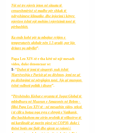
Një në tre njerëz jeton në situata të 
cenueshmërisë së madhe për shkak të 
ndryshimeve klimatike, dhe injorimi i këtyre 
njerëzve është një mohim i njerëzimit tonë të 
përbashkët.
Ka ende kohë për ta mbajtur rritjen e 
temperaturës globale nën 1.5 gradë, por kjo 
dritare po mbyllet
”.
Papa Leo XIV-të e tha këtë në një mesazh 
video, duke denoncuar se:
1- 
“
Duhet të jemi të sinqertë; nuk është 
Marrëveshja e Parisit që po dështon, jemi ne që 
po dështojmë në përgjigjen tonë. Ajo që mungon 
është vullneti politik i disave
”.
“
Përshëndes Kishat e veçanta të Jugut Global të 
mbledhura në Muzeun e Amazonës në Belem - 
filloi Papa Leo XIV-të - në mesazhin video, teksti 
i të cilit u botua nga zyra e shtypit e Vatikanit, 
dhe bashkohem me zërin profetik të vëllezërve të 
mi kardinalë që morën pjesë në COP30, duke i 
thënë botës me fjalë dhe gjeste se rajoni i 