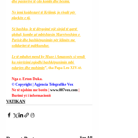
dhe pastorëve të çdo kombi dhe besimi.
Ne jemi kujdestarë të Krijimit, jo rivalë për 
plaçkën e tij.
Së bashku, le të dërgojmë një sinjal të qartë 
global; kombe që mbështesin Marrëveshjen e 
Parisit dhe bashkëpunimin për klimën me 
solidaritet të palëkundur.
Le të mbahet mend ky Muze i Amazonës si vendi 
ku njerëzimi zgjodhi bashkëpunimin mbi 
ndarjen dhe mohimin
”, tha Papa Leo XIV-të.
Nga z. Erton Duka.
© Copyright | Agjencia Telegrafike Vox
Ne të njohim me botën | 
www.007vox.com
| 
Burimi yt i informacionit
VATIKAN
See All