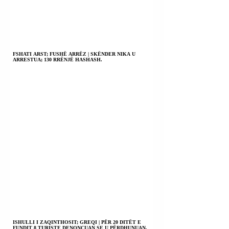
FSHATI ARST; FUSHË ARRËZ | SKËNDER NIKA U
ARRESTUA; 130 RRËNJË HASHASH.
ISHULLI I ZAQINTHOSIT; GREQI | PËR 20 DITËT E
FUNDIT 8 TURISTE DENONCUAN SE U PËRDHUNUAN.