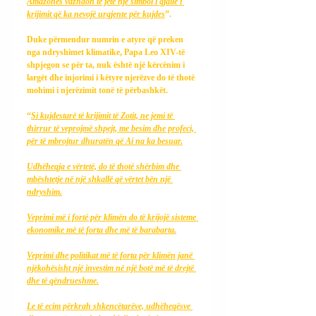
Amazonës vazhdon të jetë një simbol i gjallë i 
krijimit që ka nevojë urgjente për kujdes
”.
Duke përmendur numrin e atyre që preken 
nga ndryshimet klimatike, Papa Leo XIV-të 
shpjegon se për ta, nuk është një kërcënim i 
largët dhe injorimi i këtyre njerëzve do të thotë 
mohimi i njerëzimit tonë të përbashkët.
“
Si kujdestarë të krijimit të Zotit, ne jemi të 
thirrur të veprojmë shpejt, me besim dhe profeci, 
për të mbrojtur dhuratën që Ai na ka besuar.
Udhëheqja e vërtetë, do të thotë shërbim dhe 
mbështetje në një shkallë që vërtet bën një 
ndryshim.
Veprimi më i fortë për klimën do të krijojë sisteme 
ekonomike më të forta dhe më të barabarta.
Veprimi dhe politikat më të forta për klimën janë 
njëkohësisht një investim në një botë më të drejtë 
dhe të qëndrueshme.
Le të ecim përkrah shkencëtarëve, udhëheqësve 