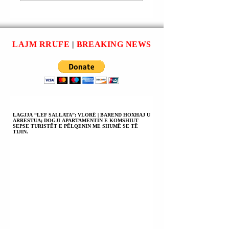
SULMET NË
POLITIKË
UKRAINË DHE BËJ
BOTËRORË TË
THIRRJE PËR NJË
DËGJOJNË
PAQE TË DREJTË;
BRITMËN E TË
LAJM RRUFE
|
BREAKING NEWS
NUK MUND TË
VARFËRVE | NUK
MËSOHEMI ME
KA PAQE PA
LUFTËN DHE ME
DREJTËSI - THA
SHKATËRRIMIN.
PAPA LEO XIV-të.
LAGJJA “LEF SALLATA”; VLORË | BAREND HOXHAJ U
ARRESTUA; DOGJI APARTAMENTIN E KOMSHIUT
SEPSE TURISTËT E PËLQENIN ME SHUMË SE TË
TIJIN.