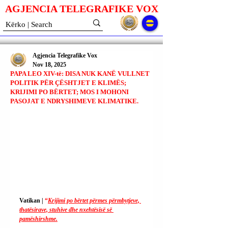
AGJENCIA TELEGRAFIKE V
O
X
Agjencia Telegrafike Vox
Nov 18, 2025
PAPA LEO XIV-të: DISA NUK KANË VULLNET
POLITIK PËR ÇËSHTJET E KLIMËS;
KRIJIMI PO BËRTET; MOS I MOHONI
PASOJAT E NDRYSHIMEVE KLIMATIKE.
Vatikan | 
“
Krijimi po bërtet përmes përmbytjeve, 
thatësirave, stuhive dhe nxehtësisë së 
pamëshirshme.