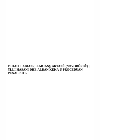
FSHATI LABIAN (LLABJAN); ARTANË (NOVOBËRDË) |
YLLI HASANI DHE ALBAN KEKA U PROCEDUAN
PENALISHT.