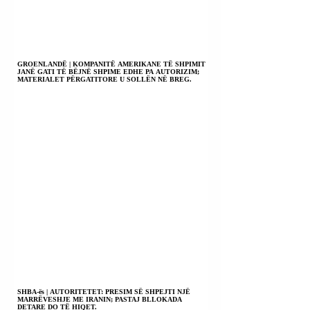
GROENLANDË | KOMPANITË AMERIKANE TË SHPIMIT
JANË GATI TË BËJNË SHPIME EDHE PA AUTORIZIM;
MATERIALET PËRGATITORE U SOLLËN NË BREG.
SHBA-ës | AUTORITETET: PRESIM SË SHPEJTI NJË
MARRËVESHJE ME IRANIN; PASTAJ BLLOKADA
DETARE DO TË HIQET.