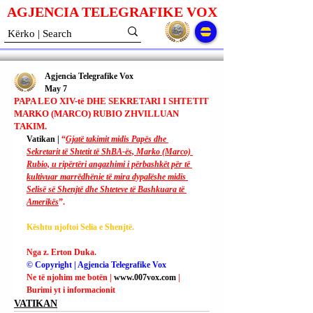
AGJENCIA TELEGRAFIKE V
O
X
Agjencia Telegrafike Vox
May 7
PAPA LEO XIV-të DHE SEKRETARI I SHTETIT
MARKO (MARCO) RUBIO ZHVILLUAN
TAKIM.
Vatikan | 
“
Gjatë takimit midis Papës dhe 
Sekretarit të Shtetit të ShBA-ës, Marko (Marco) 
Rubio, u ripërtëri angazhimi i përbashkët për të 
kultivuar marrëdhënie të mira dypalëshe midis 
Selisë së Shenjtë dhe Shteteve të Bashkuara të 
Amerikës
”.
Kështu njoftoi Selia e Shenjtë.
Nga z. Erton Duka.
© Copyright | Agjencia Telegrafike Vox
Ne të njohim me botën | 
www.007vox.com
| 
Burimi yt i informacionit
VATIKAN