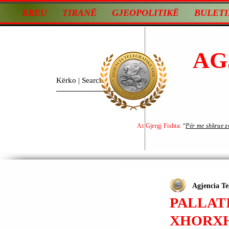
KREU
TIRANË
GJEOPOLITIKË
BULETI
AG
At Gjergj Fishta:
“
Për me shkrue zot
Agjencia Te
PALLATI
XHORXH