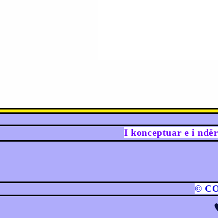
I konceptuar e i ndë
© C