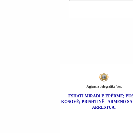
ORBAN: UNË DHE
KRYEMINISTRJA ME
BIEM DAKORD PËR
ÇËSHTJET E MËDHA;
TË DY JEMI PATRIOT
MBROJMË INTERESI
KOMBËTAR.
Agjencia Telegrafike Vox
FSHATI MIRADI E EPËRME; FU
KOSOVË; PRISHTINË | ARMEND SA
ARRESTUA.