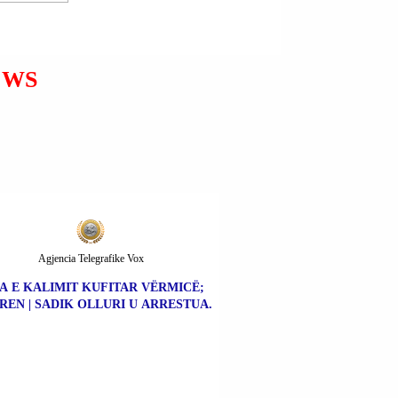
MELONI I BËRI THIRRJE
FLOTËS ME VEPRIMTARË
QË PO LUNDRON PËR NË
GAZË QË TË NDRYSHOJË
EWS
KURSIN.
Agjencia Telegrafike Vox
A E KALIMIT KUFITAR VËRMICË;
REN | SADIK OLLURI U ARRESTUA.