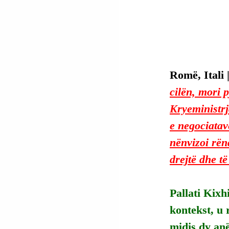
Romë, Itali |
cilën, mori 
Kryeministrj
e negociatav
nënvizoi rën
drejtë dhe 
Pallati Kixh
kontekst, u 
midis dy anë