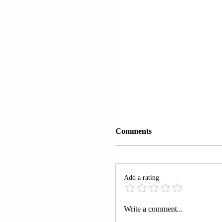
Comments
Add a rating
KRYEMINISTRI
Write a comment...
HUNGAREZ VIKTOR