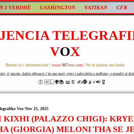
N I VERDHË
UASHINGTON
VATIKAN
CFR
JENCIA TELEGRAFI
V
O
X
Burimi yt i informacionit |
www.0
0
7vox.com
| Ne të njohim me botën
ni, n’gazeta, duhet shkruesi t’jet ma parë, njeri i ndershëm e atdhetar, e mandej të këtë d
🕕 🇦🇱🌍📚 📖📄 ✍🕵️📡⚡️📢 🎖
legrafike Vox
Nov 25, 2025
 KIXHI (PALAZZO CHIGI): KRY
A (GIORGIA) MELONI THA SE J