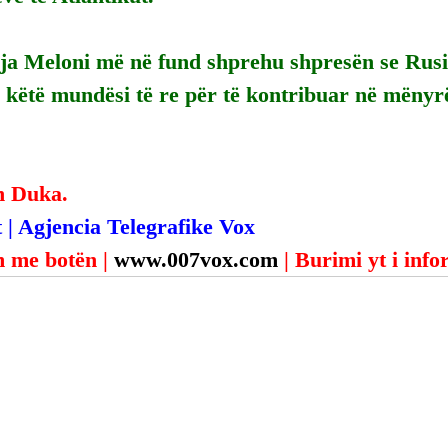
ja Meloni më në fund shprehu shpresën se Rus
 këtë mundësi të re për të kontribuar në mënyr
n Duka.
 | Agjencia Telegrafike Vox
 me botën | 
www.007vox.com
| Burimi yt i inf