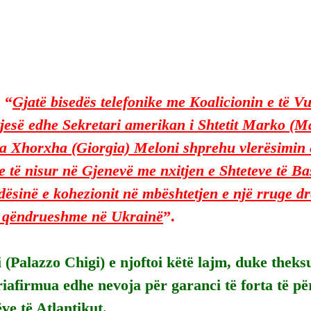
 
“
Gjatë bisedës telefonike me Koalicionin e të Vu
pjesë edhe Sekretari amerikan i Shtetit Marko (M
a Xhorxha (Giorgia) Meloni shprehu vlerësimin e
e të nisur në Gjenevë me nxitjen e Shteteve të B
dësinë e kohezionit në mbështetjen e një rruge dre
të qëndrueshme në Ukrainë
”.
i (Palazzo Chigi) e njoftoi këtë lajm, duke theks
riafirmua edhe nevoja për garanci të forta të pë
ve të Atlantikut.