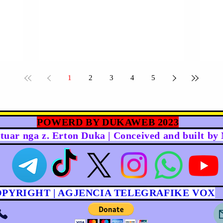
1
2
3
4
5
POWERD BY DUKAWEB 2023
rtuar nga z. Erton Duka | Conceived and built b
OPYRIGHT | AGJENCIA TELEGRAFIKE VOX