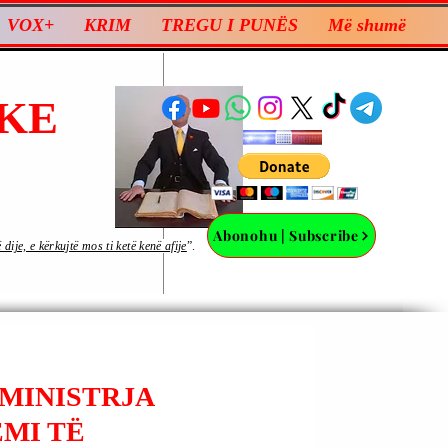
VOX+
KRIM
TREGU I PUNËS
Më shumë
KE
Abonohu | Subscribe
ije, e kërkujtë mos ti ketë kenë afije
”.
EMINISTRJA
EMI TË