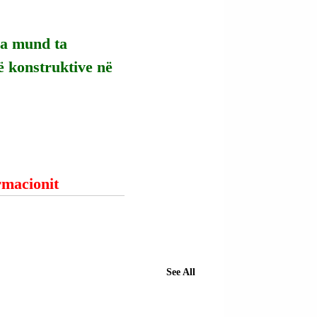
ia mund ta 
ë konstruktive në 
ormacionit
See All