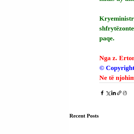
Kryeministr
shfrytëzonte
paqe.
Nga z. Erto
© Copyright
Ne të njohim
Recent Posts