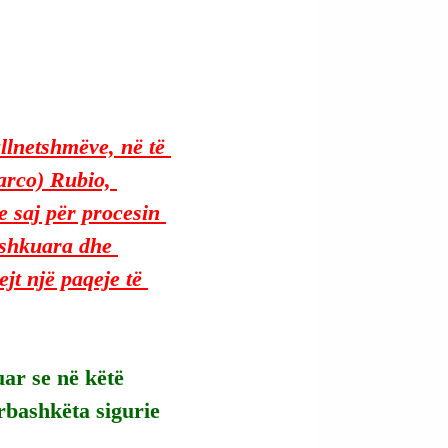
llnetshmëve, në të 
arco) Rubio, 
 saj për procesin 
ashkuara dhe 
jt një paqeje të 
uar se në këtë 
rbashkëta sigurie 