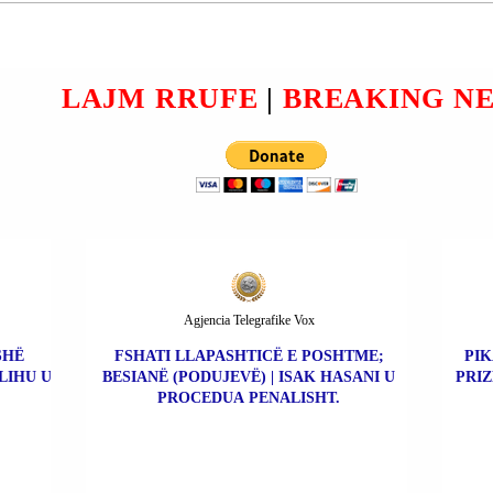
XHORXHA (GIORGIA)
LONI
MELONI: PALESTINA PA
HAMASIN ËSHTË KUSHT
 NE
PËR NJOHJE.
LAJM RRUFE
|
BREAKING N
Ë; NE
N
Agjencia Telegrafike Vox
SHË
FSHATI LLAPASHTICË E POSHTME;
PIK
LIHU U
BESIANË (PODUJEVË) | ISAK HASANI U
PRIZ
PROCEDUA PENALISHT.