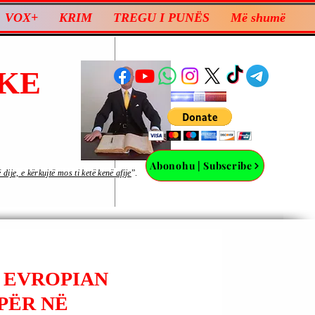
VOX+
KRIM
TREGU I PUNËS
Më shumë
KE
Abonohu | Subscribe
ije, e kërkujtë mos ti ketë kenë afije
”.
T EVROPIAN
PËR NË