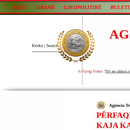
KREU
TIRANË
GJEOPOLITIKË
BULETI
AG
At Gjergj Fishta:
“
Për me shkrue zot
Agjencia Te
PËRFAQ
KAJA K