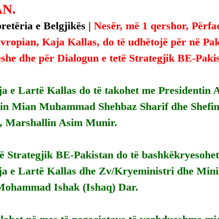
N.
etëria e Belgjikës | 
Nesër, më 1 qershor, Përfa
ropian, Kaja Kallas, do të udhëtojë për në Paki
ëshe dhe për Dialogun e tetë Strategjik BE-Paki
a e Lartë Kallas do të takohet me Presidentin A
in Mian Muhammad Shehbaz Sharif dhe Shefin 
 Marshallin Asim Munir.
të Strategjik BE-Pakistan do të bashkëkryesohet
a e Lartë Kallas dhe Zv/Kryeministri dhe Minis
 Mohammad Ishak (Ishaq) Dar.