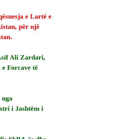
qësuesja e Lartë e 
stan, për një 
stan.
sif Ali Zardari, 
e Forcave të 
 nga 
tri i Jashtëm i 