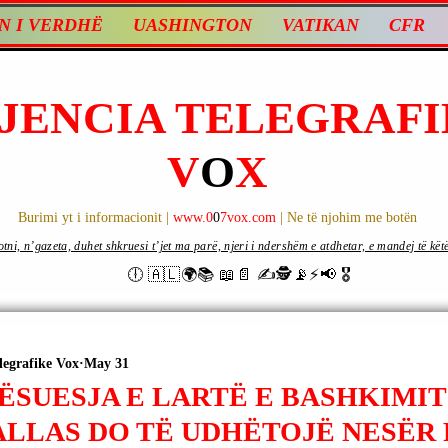
N I VERDHË
UASHINGTON
VATIKAN
CFR
JENCIA TELEGRAFI
V
O
X
Burimi yt i informacionit |
www.0
0
7vox.com
| Ne të njohim me botën
ni, n’gazeta, duhet shkruesi t’jet ma parë, njeri i ndershëm e atdhetar, e mandej të këtë d
🕕 🇦🇱🌍📚 📖📄 ✍🕵️📡⚡️📢 🎖
legrafike Vox
May 31
ËSUESJA E LARTË E BASHKIMI
ALLAS DO TË UDHËTOJË NESËR 