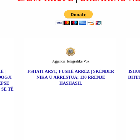
Agjencia Telegrafike Vox
Ë |
FSHATI ARST; FUSHË ARRËZ | SKËNDER
ISHU
DOGJI
NIKA U ARRESTUA; 130 RRËNJË
DITË
EPSE
HASHASH.
 SE TË