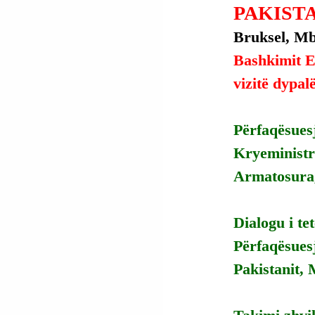
PAKISTA
Bruksel, Mbr
Bashkimit Ev
vizitë dypal
Përfaqësuesj
Kryeministr
Armatosura,
Dialogu i te
Përfaqësuesj
Pakistanit,