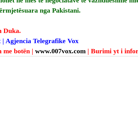
llohet në mes të negociatave të vazhdueshme mi
dërmjetësuara nga Pakistani.
n Duka.
 | Agjencia Telegrafike Vox
 me botën | 
www.007vox.com
| Burimi yt i inf