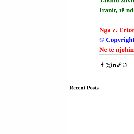
Takimi zhvi
Iranit, të n
Nga z. Erto
© Copyright
Ne të njohim
Recent Posts