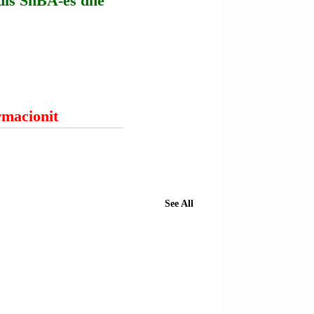
dis ShBA-ës dhe 
ormacionit
See All