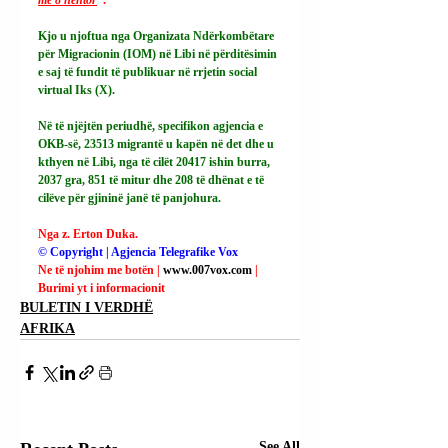
Kjo u njoftua nga Organizata Ndërkombëtare 
për Migracionin (IOM) në Libi në përditësimin 
e saj të fundit të publikuar në rrjetin social 
virtual Iks (X).
Në të njëjtën periudhë, specifikon agjencia e 
OKB-së, 23513 migrantë u kapën në det dhe u 
kthyen në Libi, nga të cilët 20417 ishin burra, 
2037 gra, 851 të mitur dhe 208 të dhënat e të 
cilëve për gjininë janë të panjohura.
Nga z. Erton Duka.
© Copyright | Agjencia Telegrafike Vox
Ne të njohim me botën | 
www.007vox.com
| 
Burimi yt i informacionit
BULETIN I VERDHË
AFRIKA
See All