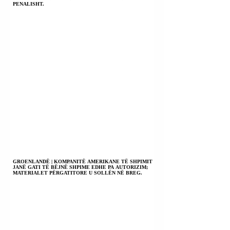
PENALISHT.
GROENLANDË | KOMPANITË AMERIKANE TË SHPIMIT
JANË GATI TË BËJNË SHPIME EDHE PA AUTORIZIM;
MATERIALET PËRGATITORE U SOLLËN NË BREG.