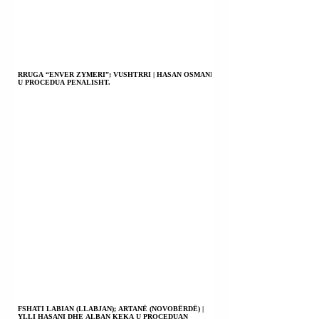
RRUGA “ENVER ZYMERI”; VUSHTRRI | HASAN OSMANI
U PROCEDUA PENALISHT.
FSHATI LABIAN (LLABJAN); ARTANË (NOVOBËRDË) |
YLLI HASANI DHE ALBAN KEKA U PROCEDUAN