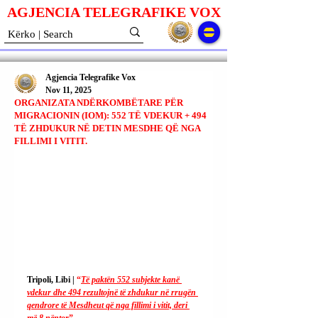
AGJENCIA TELEGRAFIKE V
O
X
Agjencia Telegrafike Vox
Nov 11, 2025
ORGANIZATA NDËRKOMBËTARE PËR
MIGRACIONIN (IOM): 552 TË VDEKUR + 494
TË ZHDUKUR NË DETIN MESDHE QË NGA
FILLIMI I VITIT.
Tripoli, Libi | 
“
Të paktën 552 subjekte kanë 
vdekur dhe 494 rezultojnë të zhdukur në rrugën 
qendrore të Mesdheut që nga fillimi i vitit, deri 
më 8 nëntor
”.