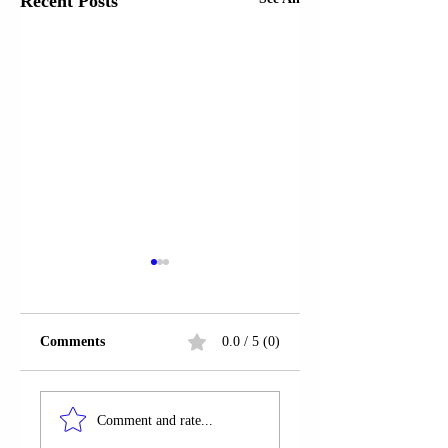
Recent Posts
Comments
0.0 / 5 (0)
ORGANIZATA
ORGANIZATA
NDËRKOMBËTARE
NDËRKOMBËTA
Comment and rate...
PËR MIGRACIONIN
PËR MIGRACION