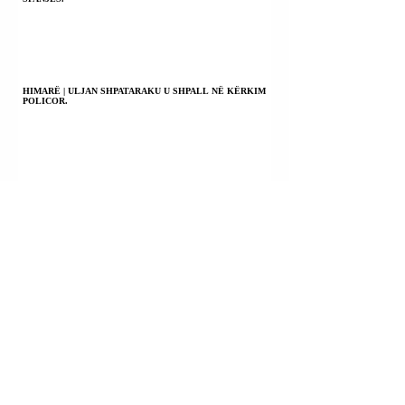
HIMARË | ULJAN SHPATARAKU U SHPALL NË KËRKIM
POLICOR.
KILI | PRESIDENTI JOSE ANTONIO KAST NJOFTOI
KOMBIN SE KA NDËRMARRË MASA TË RËNDA