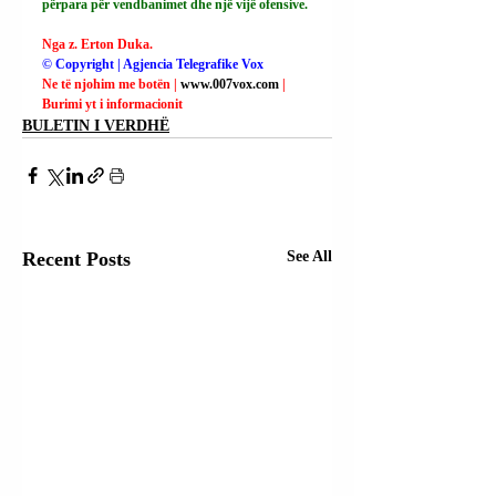
përpara për vendbanimet dhe një vijë ofensive.
Nga z. Erton Duka.
© Copyright | Agjencia Telegrafike Vox
Ne të njohim me botën | 
www.007vox.com
| 
Burimi yt i informacionit
BULETIN I VERDHË
Recent Posts
See All