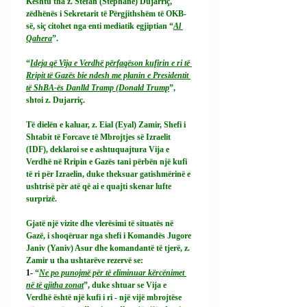
Kështu tha z. Stefan (Stephane) Dujarriç, 
zëdhënës i Sekretarit të Përgjithshëm të OKB-
së, siç citohet nga enti mediatik egjiptian “
Al 
Qahera
”.
“
Ideja që Vija e Verdhë përfaqëson kufirin e ri të 
Rripit të Gazës bie ndesh me planin e Presidentit 
të ShBA-ës Danlld Tramp (Donald Trump
”, 
shtoi z. Dujarriç.
Të dielën e kaluar, z. Eial (Eyal) Zamir, Shefi i 
Shtabit të Forcave të Mbrojtjes së Izraelit 
(IDF), deklaroi se e ashtuquajtura Vija e 
Verdhë në Rripin e Gazës tani përbën një kufi 
të ri për Izraelin, duke theksuar gatishmërinë e 
ushtrisë për atë që ai e quajti skenar lufte 
surprizë.
Gjatë një vizite dhe vlerësimi të situatës në 
Gazë, i shoqëruar nga shefi i Komandës Jugore 
Janiv (Yaniv) Asur dhe komandantë të tjerë, z. 
Zamir u tha ushtarëve rezervë se:
1- 
“
Ne po punojmë për të eliminuar kërcënimet 
në të gjitha zonat
”, duke shtuar se Vija e 
Verdhë është një kufi i ri - një vijë mbrojtëse 