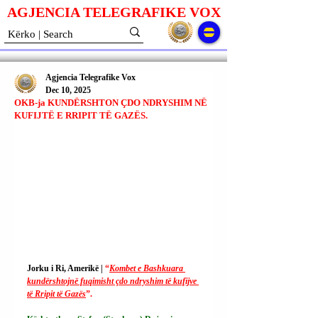
AGJENCIA TELEGRAFIKE V
O
X
Agjencia Telegrafike Vox
Dec 10, 2025
OKB-ja KUNDËRSHTON ÇDO NDRYSHIM NË
KUFIJTË E RRIPIT TË GAZËS.
Jorku i Ri, Amerikë | 
“
Kombet e Bashkuara 
kundërshtojnë fuqimisht çdo ndryshim të kufijve 
të Rripit të Gazës
”.