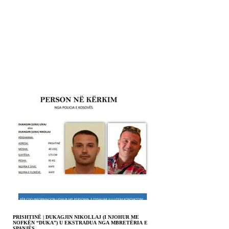
PRISHTINË | DUKAGJIN NIKOLLAJ (I NJOHUR ME
NOFKËN “DUKA”) U EKSTRADUA NGA MBRETËRIA E
SPANJËS.